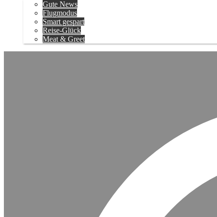
Gute News
Flugmodus
Smart gespart
Reise-Glück
Meat & Greet