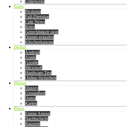
Unterwegs
Spass
Picdump
Fail-Dienstag
Cute News
Retro
Gerechtigkeit siegt
Dumm gelaufen
Klischeekanone
Digital
Android
Apple
Google
Microsoft
Hardware-Test
Online-Sicherheit
Wissen
History
Gesundheit
Daten
Karten
Blogs
Emma Amour
Nachtschicht
Rauszeit