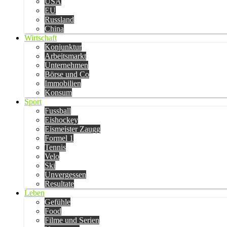
USA
EU
Russland
China
Wirtschaft
Konjunktur
Arbeitsmarkt
Unternehmen
Börse und Co
Immobilien
Konsum
Sport
Fussball
Eishockey
Eismeister Zaugg
Formel 1
Tennis
Velo
Ski
Unvergessen
Resultate
Leben
Gefühle
Food
Filme und Serien