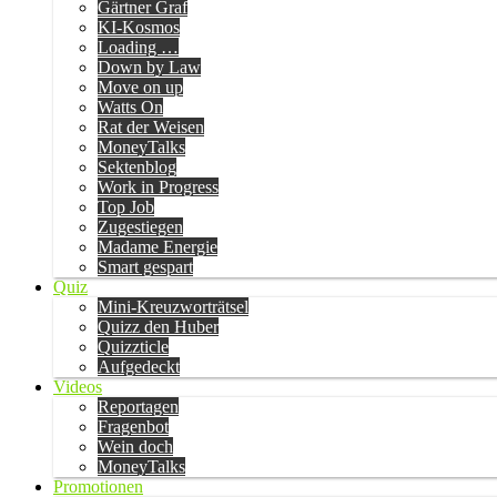
Gärtner Graf
KI-Kosmos
Loading …
Down by Law
Move on up
Watts On
Rat der Weisen
MoneyTalks
Sektenblog
Work in Progress
Top Job
Zugestiegen
Madame Energie
Smart gespart
Quiz
Mini-Kreuzworträtsel
Quizz den Huber
Quizzticle
Aufgedeckt
Videos
Reportagen
Fragenbot
Wein doch
MoneyTalks
Promotionen