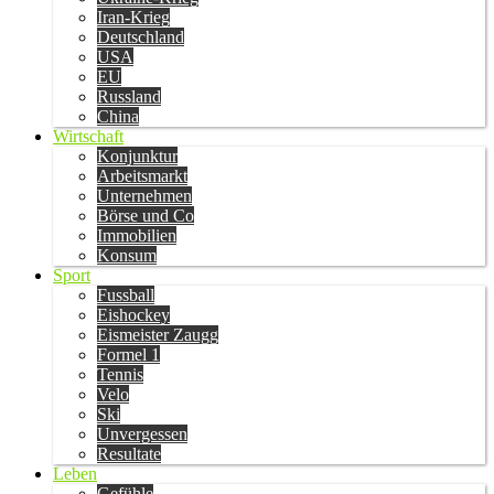
Iran-Krieg
Deutschland
USA
EU
Russland
China
Wirtschaft
Konjunktur
Arbeitsmarkt
Unternehmen
Börse und Co
Immobilien
Konsum
Sport
Fussball
Eishockey
Eismeister Zaugg
Formel 1
Tennis
Velo
Ski
Unvergessen
Resultate
Leben
Gefühle