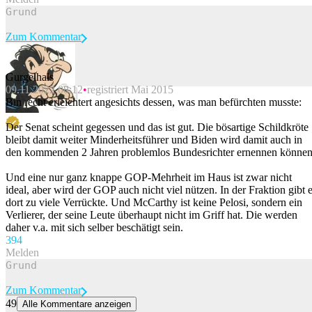
Zum Kommentar
Gurgelhals
09.11.2022 08:12
registriert Mai 2015
Beitrag melden
Bin recht erleichtert angesichts dessen, was man befürchten musste:
Der Senat scheint gegessen und das ist gut. Die bösartige Schildkröte
bleibt damit weiter Minderheitsführer und Biden wird damit auch in
den kommenden 2 Jahren problemlos Bundesrichter ernennen können
Und eine nur ganz knappe GOP-Mehrheit im Haus ist zwar nicht
ideal, aber wird der GOP auch nicht viel nützen. In der Fraktion gibt 
dort zu viele Verrückte. Und McCarthy ist keine Pelosi, sondern ein
Verlierer, der seine Leute überhaupt nicht im Griff hat. Die werden
daher v.a. mit sich selber beschätigt sein.
39
4
Melden
Zum Kommentar
49
Alle Kommentare anzeigen