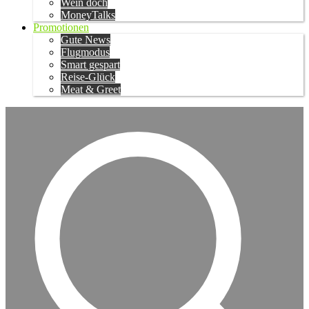
Wein doch
MoneyTalks
Promotionen
Gute News
Flugmodus
Smart gespart
Reise-Glück
Meat & Greet