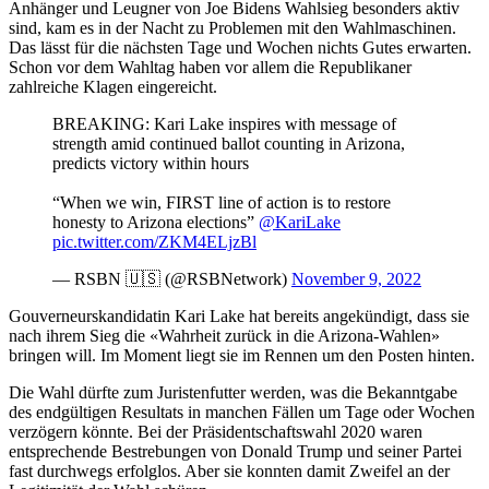
Anhänger und Leugner von Joe Bidens Wahlsieg besonders aktiv
sind, kam es in der Nacht zu Problemen mit den Wahlmaschinen.
Das lässt für die nächsten Tage und Wochen nichts Gutes erwarten.
Schon vor dem Wahltag haben vor allem die Republikaner
zahlreiche Klagen eingereicht.
BREAKING: Kari Lake inspires with message of
strength amid continued ballot counting in Arizona,
predicts victory within hours
“When we win, FIRST line of action is to restore
honesty to Arizona elections”
@KariLake
pic.twitter.com/ZKM4ELjzBl
— RSBN 🇺🇸 (@RSBNetwork)
November 9, 2022
Gouverneurskandidatin Kari Lake hat bereits angekündigt, dass sie
nach ihrem Sieg die «Wahrheit zurück in die Arizona-Wahlen»
bringen will. Im Moment liegt sie im Rennen um den Posten hinten.
Die Wahl dürfte zum Juristenfutter werden, was die Bekanntgabe
des endgültigen Resultats in manchen Fällen um Tage oder Wochen
verzögern könnte. Bei der Präsidentschaftswahl 2020 waren
entsprechende Bestrebungen von Donald Trump und seiner Partei
fast durchwegs erfolglos. Aber sie konnten damit Zweifel an der