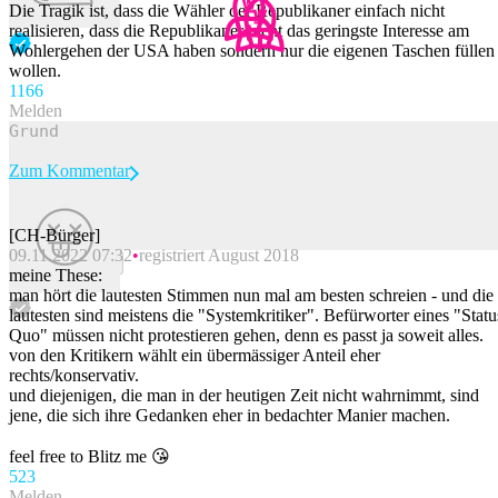
Die Tragik ist, dass die Wähler der Republikaner einfach nicht
realisieren, dass die Republikaner nicht das geringste Interesse am
Wohlergehen der USA haben sondern nur die eigenen Taschen füllen
wollen.
116
6
Melden
Zum Kommentar
[CH-Bürger]
09.11.2022 07:32
registriert August 2018
Beitrag melden
meine These:
man hört die lautesten Stimmen nun mal am besten schreien - und die
lautesten sind meistens die "Systemkritiker". Befürworter eines "Statu
Quo" müssen nicht protestieren gehen, denn es passt ja soweit alles.
von den Kritikern wählt ein übermässiger Anteil eher
rechts/konservativ.
und diejenigen, die man in der heutigen Zeit nicht wahrnimmt, sind
jene, die sich ihre Gedanken eher in bedachter Manier machen.
feel free to Blitz me 😘
52
3
Melden