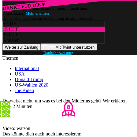
DANKE FÜR DIE ♥
Würdest du gerne watson und unseren Journalismus
unterstützen?
Mehr erfahren
(Du wirst umgeleitet, um die Zahlung abzuschliessen.)
5 CHF
15 CHF
25 CHF
Anderer
Weiter zur Zahlung
Mit Twint unterstützen
Oder unterstütze uns per
Banküberweisung
.
Themen
International
USA
Donald Trump
US-Wahlen 2020
Joe Biden
Du weisst nicht, um was es bei den Midterms geht? Wir erklären
es in 2 Minuten
Video: watson
Das könnte dich auch noch interessieren: