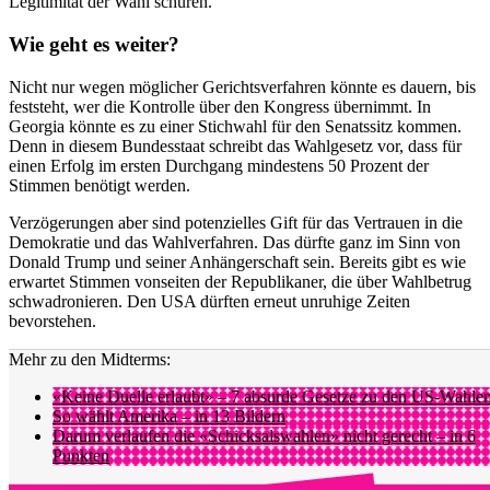
Legitimität der Wahl schüren.
Wie geht es weiter?
Nicht nur wegen möglicher Gerichtsverfahren könnte es dauern, bis
feststeht, wer die Kontrolle über den Kongress übernimmt. In
Georgia könnte es zu einer Stichwahl für den Senatssitz kommen.
Denn in diesem Bundesstaat schreibt das Wahlgesetz vor, dass für
einen Erfolg im ersten Durchgang mindestens 50 Prozent der
Stimmen benötigt werden.
Verzögerungen aber sind potenzielles Gift für das Vertrauen in die
Demokratie und das Wahlverfahren. Das dürfte ganz im Sinn von
Donald Trump und seiner Anhängerschaft sein. Bereits gibt es wie
erwartet Stimmen vonseiten der Republikaner, die über Wahlbetrug
schwadronieren. Den USA dürften erneut unruhige Zeiten
bevorstehen.
Mehr zu den Midterms:
«Keine Duelle erlaubt» – 7 absurde Gesetze zu den US-Wahle
So wählt Amerika – in 13 Bildern
Darum verlaufen die «Schicksalswahlen» nicht gerecht – in 6
Punkten