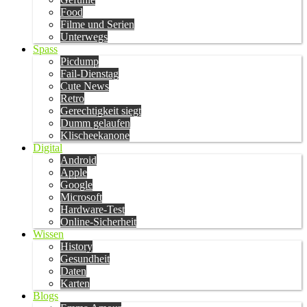
Food
Filme und Serien
Unterwegs
Spass
Picdump
Fail-Dienstag
Cute News
Retro
Gerechtigkeit siegt
Dumm gelaufen
Klischeekanone
Digital
Android
Apple
Google
Microsoft
Hardware-Test
Online-Sicherheit
Wissen
History
Gesundheit
Daten
Karten
Blogs