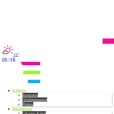
21°
DE
|
FR
Schweiz
Regionen
Abstimmungen
Reisen
International
Ukraine-Krieg