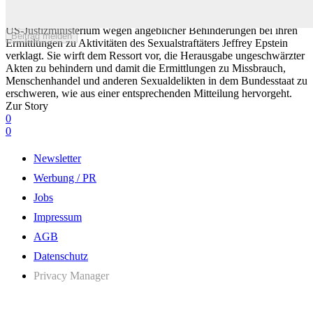
Epstein-Blockade? New Mexico verklagt US-Justizministerium
Die Staatsanwaltschaft des US-Bundesstaats New Mexico hat das
US-Justizministerium wegen angeblicher Behinderungen bei ihren
Beitrag melden
Ermittlungen zu Aktivitäten des Sexualstraftäters Jeffrey Epstein
verklagt. Sie wirft dem Ressort vor, die Herausgabe ungeschwärzter
Akten zu behindern und damit die Ermittlungen zu Missbrauch,
Menschenhandel und anderen Sexualdelikten in dem Bundesstaat zu
erschweren, wie aus einer entsprechenden Mitteilung hervorgeht.
Zur Story
0
0
Newsletter
Werbung / PR
Jobs
Impressum
AGB
Datenschutz
Privacy Manager