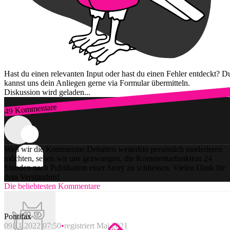
Hast du einen relevanten Input oder hast du einen Fehler entdeckt? D
kannst uns dein Anliegen gerne via Formular übermitteln.
Diskussion wird geladen...
49 Kommentare
Zum Login
Weil wir die Kommentar-Debatten weiterhin persönlich moderieren
möchten, sehen wir uns gezwungen, die Kommentarfunktion 24
Stunden nach Publikation einer Story zu schliessen. Vielen Dank für
dein Verständnis!
Die beliebtesten Kommentare
Pontifax
09.11.2022 07:50
registriert Mai 2021