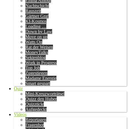
Emma Amour
Nachtschicht
Rauszeit
Gärtner Graf
KI-Kosmos
Loading …
Down by Law
Move on up
Watts On
Rat der Weisen
MoneyTalks
Sektenblog
Work in Progress
Top Job
Zugestiegen
Madame Energie
Smart gespart
Quiz
Mini-Kreuzworträtsel
Quizz den Huber
Quizzticle
Aufgedeckt
Videos
Reportagen
Fragenbot