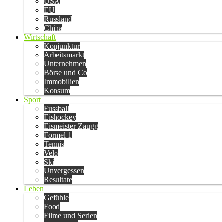
USA
EU
Russland
China
Wirtschaft
Konjunktur
Arbeitsmarkt
Unternehmen
Börse und Co
Immobilien
Konsum
Sport
Fussball
Eishockey
Eismeister Zaugg
Formel 1
Tennis
Velo
Ski
Unvergessen
Resultate
Leben
Gefühle
Food
Filme und Serien