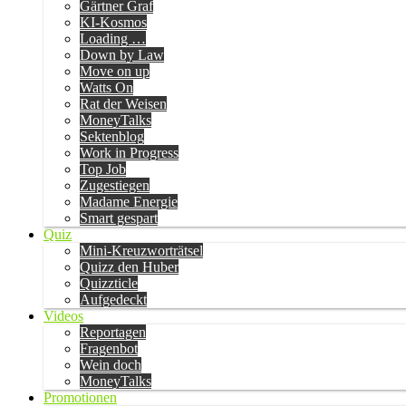
Gärtner Graf
KI-Kosmos
Loading …
Down by Law
Move on up
Watts On
Rat der Weisen
MoneyTalks
Sektenblog
Work in Progress
Top Job
Zugestiegen
Madame Energie
Smart gespart
Quiz
Mini-Kreuzworträtsel
Quizz den Huber
Quizzticle
Aufgedeckt
Videos
Reportagen
Fragenbot
Wein doch
MoneyTalks
Promotionen