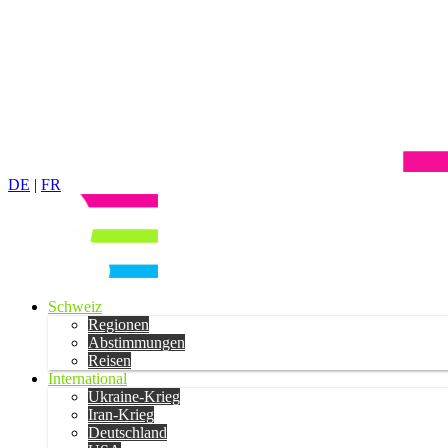
DE
|
FR
Schweiz
Regionen
Abstimmungen
Reisen
International
Ukraine-Krieg
Iran-Krieg
Deutschland