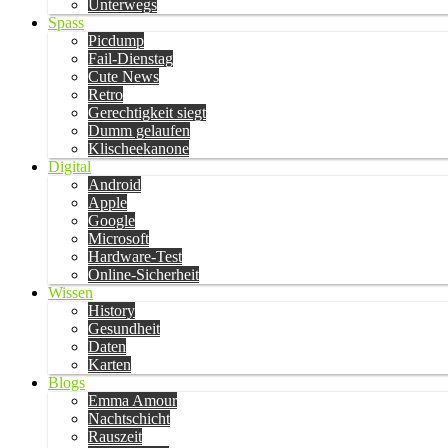
Unterwegs
Spass
Picdump
Fail-Dienstag
Cute News
Retro
Gerechtigkeit siegt
Dumm gelaufen
Klischeekanone
Digital
Android
Apple
Google
Microsoft
Hardware-Test
Online-Sicherheit
Wissen
History
Gesundheit
Daten
Karten
Blogs
Emma Amour
Nachtschicht
Rauszeit