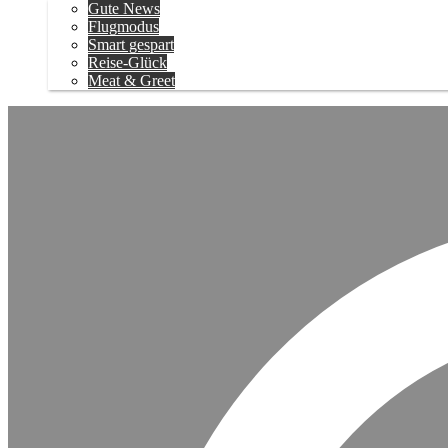
Gute News
Flugmodus
Smart gespart
Reise-Glück
Meat & Greet