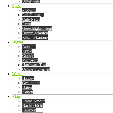
Unterwegs
Spass
Picdump
Fail-Dienstag
Cute News
Retro
Gerechtigkeit siegt
Dumm gelaufen
Klischeekanone
Digital
Android
Apple
Google
Microsoft
Hardware-Test
Online-Sicherheit
Wissen
History
Gesundheit
Daten
Karten
Blogs
Emma Amour
Nachtschicht
Rauszeit