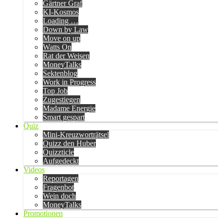
Gärtner Graf
KI-Kosmos
Loading …
Down by Law
Move on up
Watts On
Rat der Weisen
MoneyTalks
Sektenblog
Work in Progress
Top Job
Zugestiegen
Madame Energie
Smart gespart
Quiz
Mini-Kreuzworträtsel
Quizz den Huber
Quizzticle
Aufgedeckt
Videos
Reportagen
Fragenbot
Wein doch
MoneyTalks
Promotionen