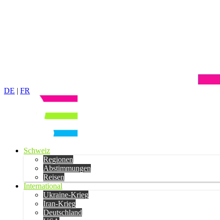
DE
|
FR
Schweiz
Regionen
Abstimmungen
Reisen
International
Ukraine-Krieg
Iran-Krieg
Deutschland