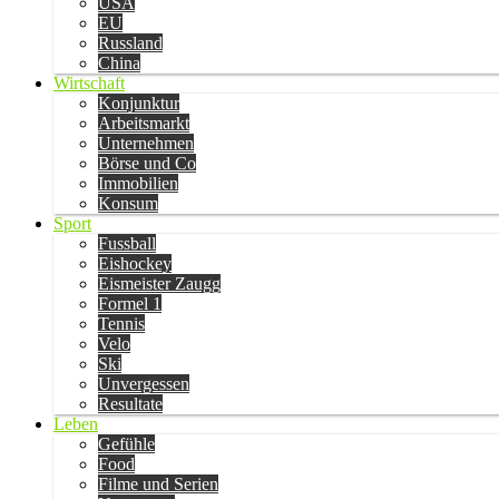
USA
EU
Russland
China
Wirtschaft
Konjunktur
Arbeitsmarkt
Unternehmen
Börse und Co
Immobilien
Konsum
Sport
Fussball
Eishockey
Eismeister Zaugg
Formel 1
Tennis
Velo
Ski
Unvergessen
Resultate
Leben
Gefühle
Food
Filme und Serien