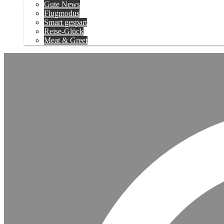
Gute News
Flugmodus
Smart gespart
Reise-Glück
Meat & Greet