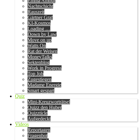
Emma Amour
Nachtschicht
Rauszeit
Gärtner Graf
KI-Kosmos
Loading …
Down by Law
Move on up
Watts On
Rat der Weisen
MoneyTalks
Sektenblog
Work in Progress
Top Job
Zugestiegen
Madame Energie
Smart gespart
Quiz
Mini-Kreuzworträtsel
Quizz den Huber
Quizzticle
Aufgedeckt
Videos
Reportagen
Fragenbot