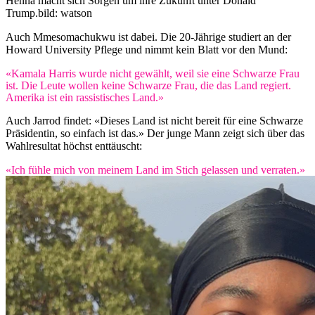
Henna macht sich Sorgen um ihre Zukunft unter Donald
Trump.
bild: watson
Auch Mmesomachukwu ist dabei. Die 20-Jährige studiert an der
Howard University Pflege und nimmt kein Blatt vor den Mund:
«Kamala Harris wurde nicht gewählt, weil sie eine Schwarze Frau
ist. Die Leute wollen keine Schwarze Frau, die das Land regiert.
Amerika ist ein rassistisches Land.»
Auch Jarrod findet: «Dieses Land ist nicht bereit für eine Schwarze
Präsidentin, so einfach ist das.» Der junge Mann zeigt sich über das
Wahlresultat höchst enttäuscht:
«Ich fühle mich von meinem Land im Stich gelassen und verraten.»