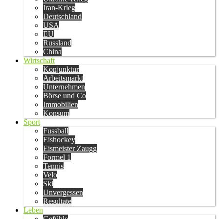
Iran-Krieg
Deutschland
USA
EU
Russland
China
Wirtschaft
Konjunktur
Arbeitsmarkt
Unternehmen
Börse und Co
Immobilien
Konsum
Sport
Fussball
Eishockey
Eismeister Zaugg
Formel 1
Tennis
Velo
Ski
Unvergessen
Resultate
Leben
Gefühle