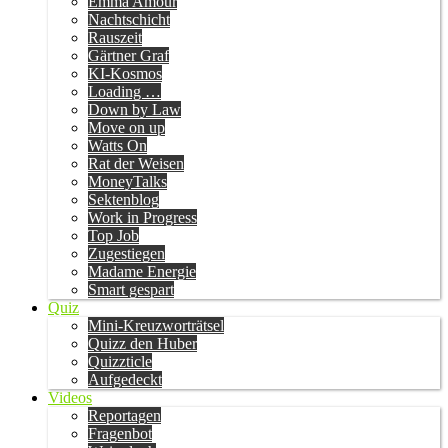
Emma Amour
Nachtschicht
Rauszeit
Gärtner Graf
KI-Kosmos
Loading …
Down by Law
Move on up
Watts On
Rat der Weisen
MoneyTalks
Sektenblog
Work in Progress
Top Job
Zugestiegen
Madame Energie
Smart gespart
Quiz
Mini-Kreuzworträtsel
Quizz den Huber
Quizzticle
Aufgedeckt
Videos
Reportagen
Fragenbot