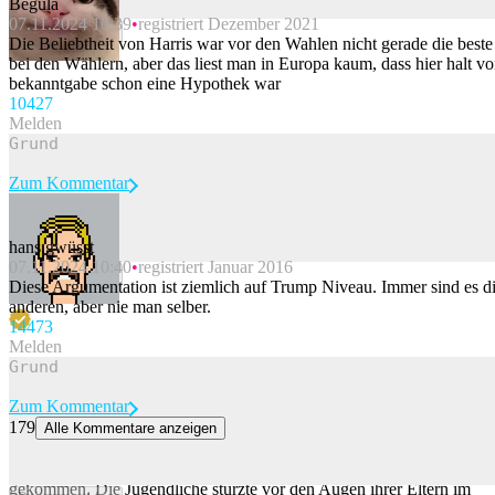
Begula
07.11.2024 10:39
registriert Dezember 2021
Beitrag melden
Die Beliebtheit von Harris war vor den Wahlen nicht gerade die beste
bei den Wählern, aber das liest man in Europa kaum, dass hier halt vo
bekanntgabe schon eine Hypothek war
104
27
Melden
Zum Kommentar
hans gwüsst
07.11.2024 10:40
registriert Januar 2016
Beitrag melden
Diese Argumentation ist ziemlich auf Trump Niveau. Immer sind es d
anderen, aber nie man selber.
144
73
Melden
Zum Kommentar
179
Alle Kommentare anzeigen
14-Jährige stürzt beim Klettern in Südtirol zu Tode
Beim Klettern in Südtirol ist ein 14-jähriges Mädchen ums Leben
gekommen. Die Jugendliche stürzte vor den Augen ihrer Eltern im