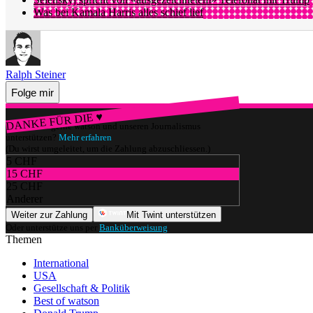
Was bei Kamala Harris alles schief lief
Ralph Steiner
Folge mir
DANKE FÜR DIE ♥
Würdest du gerne watson und unseren Journalismus
unterstützen?
Mehr erfahren
(Du wirst umgeleitet, um die Zahlung abzuschliessen.)
5 CHF
15 CHF
25 CHF
Anderer
Weiter zur Zahlung
Mit Twint unterstützen
Oder unterstütze uns per
Banküberweisung
.
Themen
International
USA
Gesellschaft & Politik
Best of watson