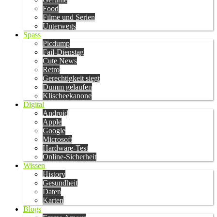
Food
Filme und Serien
Unterwegs
Spass
Picdump
Fail-Dienstag
Cute News
Retro
Gerechtigkeit siegt
Dumm gelaufen
Klischeekanone
Digital
Android
Apple
Google
Microsoft
Hardware-Test
Online-Sicherheit
Wissen
History
Gesundheit
Daten
Karten
Blogs