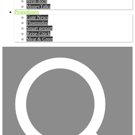
Wein doch
MoneyTalks
Promotionen
Gute News
Flugmodus
Smart gespart
Reise-Glück
Meat & Greet