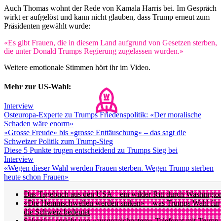
Auch Thomas wohnt der Rede von Kamala Harris bei. Im Gespräch
wirkt er aufgelöst und kann nicht glauben, dass Trump erneut zum
Präsidenten gewählt wurde:
«Es gibt Frauen, die in diesem Land aufgrund von Gesetzen sterben,
die unter Donald Trumps Regierung zugelassen wurden.»
Weitere emotionale Stimmen hört ihr im Video.
Mehr zur US-Wahl:
Interview
Osteuropa-Experte zu Trumps Friedenspolitik: «Der moralische
Schaden wäre enorm»
«Grosse Freude» bis «grosse Enttäuschung» – das sagt die
Schweizer Politik zum Trump-Sieg
Diese 5 Punkte trugen entscheidend zu Trumps Sieg bei
Interview
«Wegen dieser Wahl werden Frauen sterben. Wegen Trump sterben
heute schon Frauen»
Das Tagebuch aus den USA – ein wilder Ritt durch Washingto
«Die Hemmschwellen werden sinken» – was Trumps Wahl für
die Schweiz bedeutet
Selenskyj spricht von «ausgezeichnetem» Telefonat mit Trump