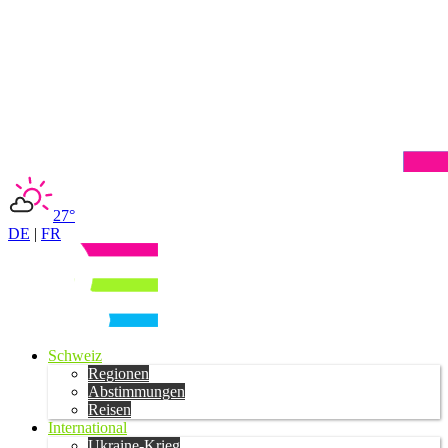
27°
DE
|
FR
Schweiz
Regionen
Abstimmungen
Reisen
International
Ukraine-Krieg