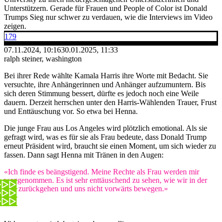
Unterstützern. Gerade für Frauen und People of Color ist Donald
Trumps Sieg nur schwer zu verdauen, wie die Interviews im Video
zeigen.
179
07.11.2024, 10:16
30.01.2025, 11:33
ralph steiner, washington
Bei ihrer Rede wählte Kamala Harris ihre Worte mit Bedacht. Sie
versuchte, ihre Anhängerinnen und Anhänger aufzumuntern. Bis
sich deren Stimmung bessert, dürfte es jedoch noch eine Weile
dauern. Derzeit herrschen unter den Harris-Wählenden Trauer, Frust
und Enttäuschung vor. So etwa bei Henna.
Die junge Frau aus Los Angeles wird plötzlich emotional. Als sie
gefragt wird, was es für sie als Frau bedeute, dass Donald Trump
erneut Präsident wird, braucht sie einen Moment, um sich wieder zu
fassen. Dann sagt Henna mit Tränen in den Augen:
«Ich finde es beängstigend. Meine Rechte als Frau werden mir
weggenommen. Es ist sehr enttäuschend zu sehen, wie wir in der
Zeit zurückgehen und uns nicht vorwärts bewegen.»