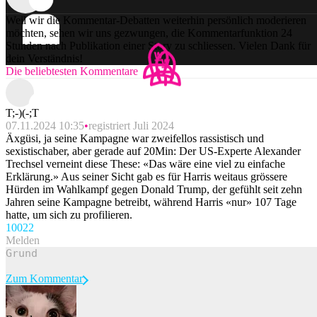
Weil wir die Kommentar-Debatten weiterhin persönlich moderieren
möchten, sehen wir uns gezwungen, die Kommentarfunktion 24
Stunden nach Publikation einer Story zu schliessen. Vielen Dank für
dein Verständnis!
Die beliebtesten Kommentare
T;-)(-;T
07.11.2024 10:35
registriert Juli 2024
Äxgüsi, ja seine Kampagne war zweifellos rassistisch und
sexistischaber, aber gerade auf 20Min: Der US-Experte Alexander
Trechsel verneint diese These: «Das wäre eine viel zu einfache
Erklärung.» Aus seiner Sicht gab es für Harris weitaus grössere
Hürden im Wahlkampf gegen Donald Trump, der gefühlt seit zehn
Jahren seine Kampagne betreibt, während Harris «nur» 107 Tage
hatte, um sich zu profilieren.
100
22
Melden
Zum Kommentar