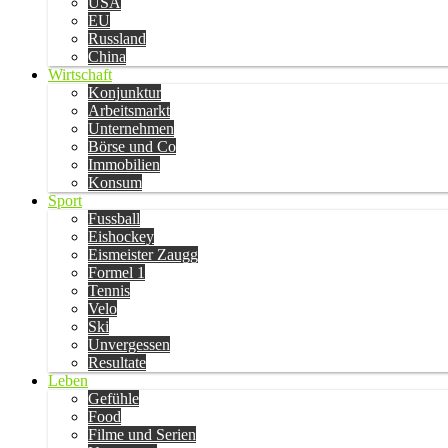
USA
EU
Russland
China
Wirtschaft
Konjunktur
Arbeitsmarkt
Unternehmen
Börse und Co
Immobilien
Konsum
Sport
Fussball
Eishockey
Eismeister Zaugg
Formel 1
Tennis
Velo
Ski
Unvergessen
Resultate
Leben
Gefühle
Food
Filme und Serien