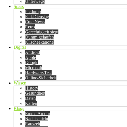
Unterwegs
Spass
Picdump
Fail-Dienstag
Cute News
Retro
Gerechtigkeit siegt
Dumm gelaufen
Klischeekanone
Digital
Android
Apple
Google
Microsoft
Hardware-Test
Online-Sicherheit
Wissen
History
Gesundheit
Daten
Karten
Blogs
Emma Amour
Nachtschicht
Rauszeit