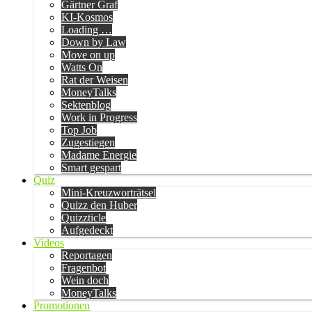
Gärtner Graf
KI-Kosmos
Loading …
Down by Law
Move on up
Watts On
Rat der Weisen
MoneyTalks
Sektenblog
Work in Progress
Top Job
Zugestiegen
Madame Energie
Smart gespart
Quiz
Mini-Kreuzworträtsel
Quizz den Huber
Quizzticle
Aufgedeckt
Videos
Reportagen
Fragenbot
Wein doch
MoneyTalks
Promotionen