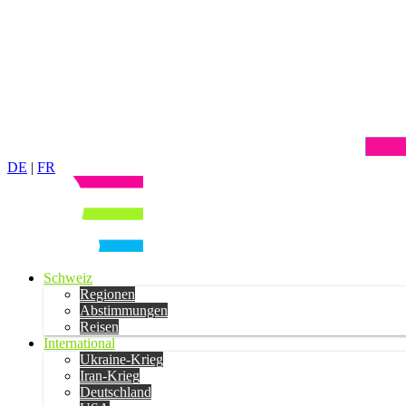
DE
|
FR
Schweiz
Regionen
Abstimmungen
Reisen
International
Ukraine-Krieg
Iran-Krieg
Deutschland