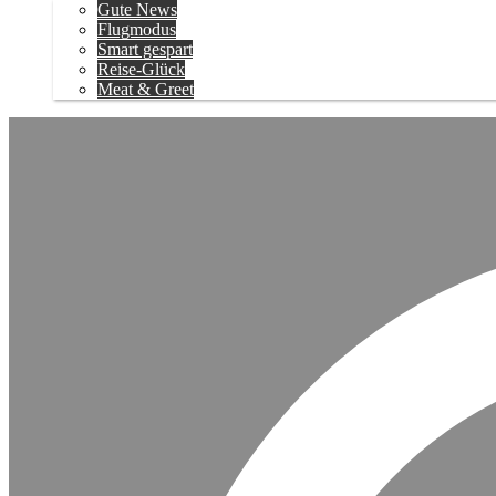
Gute News
Flugmodus
Smart gespart
Reise-Glück
Meat & Greet