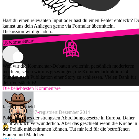
Hast du einen relevanten Input oder hast du einen Fehler entdeckt? D
kannst uns dein Anliegen gerne via Formular übermitteln.
Diskussion wird geladen...
18 Kommentare
Zum Login
Weil wir die Kommentar-Debatten weiterhin persönlich moderieren
möchten, sehen wir uns gezwungen, die Kommentarfunktion 24
Stunden nach Publikation einer Story zu schliessen. Vielen Dank für
dein Verständnis!
Die beliebtesten Kommentare
Jacob Crossfield
17.05.2024 17:47
registriert Dezember 2014
Polen hat eines der strengsten Abtreibungsgesetze in Europa. Daher
nicht wirklich verwunderlich. Aber das geschieht wenn die Kirche in
der Politik mitbestimmen können. Tut mir leid für die betroffenen
Frauen und Mädchen.