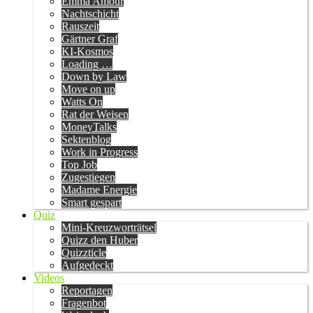
Emma Amour
Nachtschicht
Rauszeit
Gärtner Graf
KI-Kosmos
Loading …
Down by Law
Move on up
Watts On
Rat der Weisen
MoneyTalks
Sektenblog
Work in Progress
Top Job
Zugestiegen
Madame Energie
Smart gespart
Quiz
Mini-Kreuzworträtsel
Quizz den Huber
Quizzticle
Aufgedeckt
Videos
Reportagen
Fragenbot