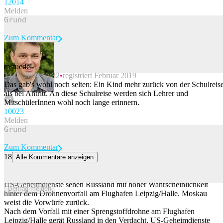
120
14
Melden
Zum Kommentar
mstuedel
17.05.2024 17:32
registriert Februar 2019
Beitrag melden
Das gab's wohl noch selten: Ein Kind mehr zurück von der Schulreis
als bei Antritt. An diese Schulreise werden sich Lehrer und
MitschülerInnen wohl noch lange erinnern.
100
23
Melden
Zum Kommentar
18
Alle Kommentare anzeigen
Drohnenvorfall in Leipzig: US-Geheimdienste verdächtigen laut
Bericht Russland
US-Geheimdienste sehen Russland mit hoher Wahrscheinlichkeit
Beitrag melden
hinter dem Drohnenvorfall am Flughafen Leipzig/Halle. Moskau
weist die Vorwürfe zurück.
Nach dem Vorfall mit einer Sprengstoffdrohne am Flughafen
Leipzig/Halle gerät Russland in den Verdacht. US-Geheimdienste