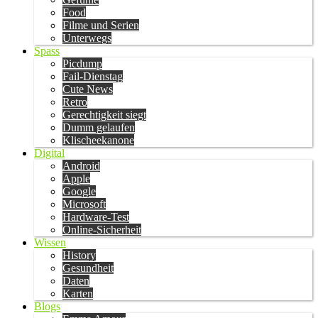
Food
Filme und Serien
Unterwegs
Spass
Picdump
Fail-Dienstag
Cute News
Retro
Gerechtigkeit siegt
Dumm gelaufen
Klischeekanone
Digital
Android
Apple
Google
Microsoft
Hardware-Test
Online-Sicherheit
Wissen
History
Gesundheit
Daten
Karten
Blogs