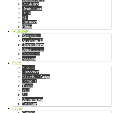
Iran-Krieg
Deutschland
USA
EU
Russland
China
Wirtschaft
Konjunktur
Arbeitsmarkt
Unternehmen
Börse und Co
Immobilien
Konsum
Sport
Fussball
Eishockey
Eismeister Zaugg
Formel 1
Tennis
Velo
Ski
Unvergessen
Resultate
Leben
Gefühle