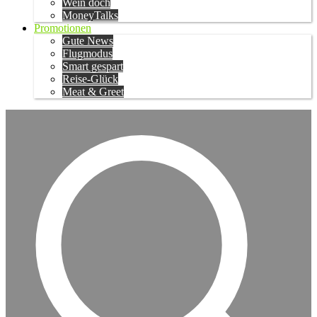
Wein doch
MoneyTalks
Promotionen
Gute News
Flugmodus
Smart gespart
Reise-Glück
Meat & Greet