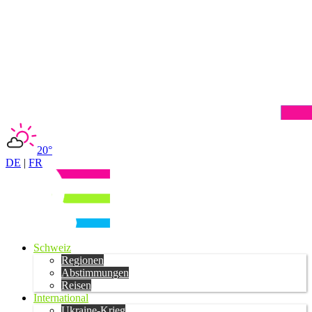
20°
DE
|
FR
Schweiz
Regionen
Abstimmungen
Reisen
International
Ukraine-Krieg