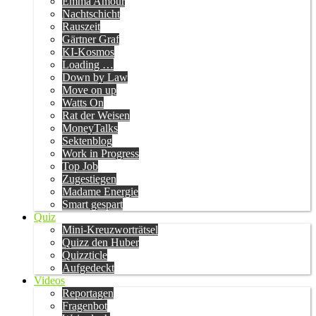
Emma Amour
Nachtschicht
Rauszeit
Gärtner Graf
KI-Kosmos
Loading …
Down by Law
Move on up
Watts On
Rat der Weisen
MoneyTalks
Sektenblog
Work in Progress
Top Job
Zugestiegen
Madame Energie
Smart gespart
Quiz
Mini-Kreuzworträtsel
Quizz den Huber
Quizzticle
Aufgedeckt
Videos
Reportagen
Fragenbot