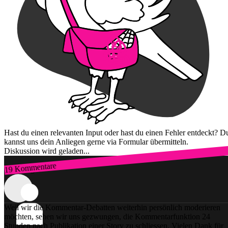
Hast du einen relevanten Input oder hast du einen Fehler entdeckt? D
kannst uns dein Anliegen gerne via Formular übermitteln.
Diskussion wird geladen...
19 Kommentare
Zum Login
Weil wir die Kommentar-Debatten weiterhin persönlich moderieren
möchten, sehen wir uns gezwungen, die Kommentarfunktion 24
Stunden nach Publikation einer Story zu schliessen. Vielen Dank für