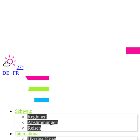
27°
DE
|
FR
Schweiz
Regionen
Abstimmungen
Reisen
International
Ukraine-Krieg