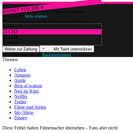
DANKE FÜR DIE ♥
Würdest du gerne watson und unseren Journalismus
unterstützen?
Mehr erfahren
(Du wirst umgeleitet, um die Zahlung abzuschliessen.)
5 CHF
15 CHF
25 CHF
Anderer
Weiter zur Zahlung
Mit Twint unterstützen
Oder unterstütze uns per
Banküberweisung
.
Themen
Leben
Amazon
Apple
Best of watson
Neu im Kino
Netflix
Trailer
Filme und Serien
Sky Show
Disney
Diese Fehler haben Filmemacher übersehen – Fans aber nicht