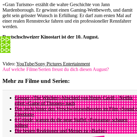
«Gran Turismo» erzählt die wahre Geschichte von Jann
Mardenborough. Er gewinnt einen Gaming-Wettbewerb, und damit
geht sein grösster Wunsch in Erfüllung: Er darf zum ersten Mal auf
einer realen Rennstrecke fahren und ein professioneller Rennfahrer
werden.
Deutschschweizer Kinostart ist der 10. August.
Video:
YouTube/Sony Pictures Entertainment
Auf welche Filme/Serien freust du dich diesen August?
Mehr zu Filme und Serien:
Grosser «The Witcher»-Abschied von Henry Cavill – Netflix
eifert «Game of Thrones» nach
Das steckt hinter den Verschwörungstheorien im Film «Sound 
Freedom»
6 Gründe, warum du die neue Staffel «Futurama» schauen
solltest
Die besten Reaktionen und Memes zu «Barbie»