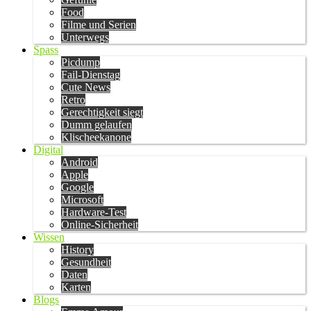
Food
Filme und Serien
Unterwegs
Spass
Picdump
Fail-Dienstag
Cute News
Retro
Gerechtigkeit siegt
Dumm gelaufen
Klischeekanone
Digital
Android
Apple
Google
Microsoft
Hardware-Test
Online-Sicherheit
Wissen
History
Gesundheit
Daten
Karten
Blogs