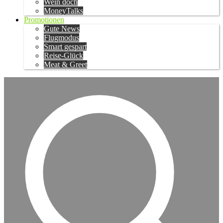
Wein doch
MoneyTalks
Promotionen
Gute News
Flugmodus
Smart gespart
Reise-Glück
Meat & Greet