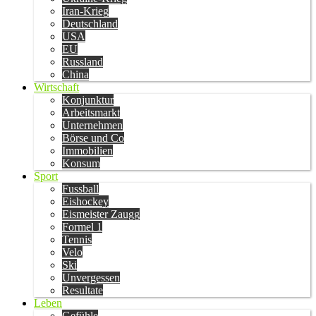
Iran-Krieg
Deutschland
USA
EU
Russland
China
Wirtschaft
Konjunktur
Arbeitsmarkt
Unternehmen
Börse und Co
Immobilien
Konsum
Sport
Fussball
Eishockey
Eismeister Zaugg
Formel 1
Tennis
Velo
Ski
Unvergessen
Resultate
Leben
Gefühle