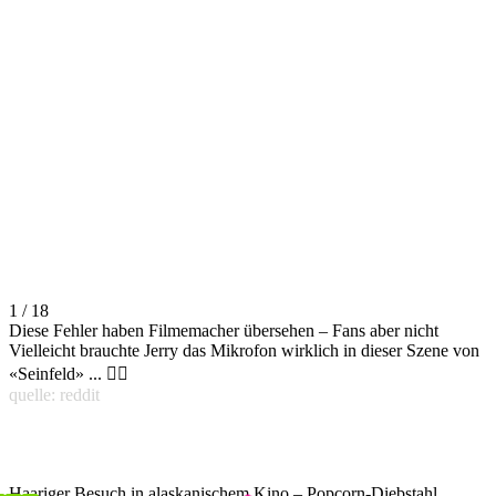
1 / 18
Diese Fehler haben Filmemacher übersehen – Fans aber nicht
Vielleicht brauchte Jerry das Mikrofon wirklich in dieser Szene von
«Seinfeld» ... 🤷‍♀️
quelle: reddit
Haariger Besuch in alaskanischem Kino – Popcorn-Diebstahl