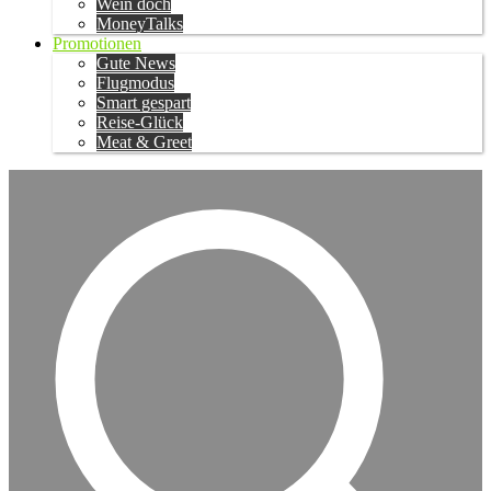
Wein doch
MoneyTalks
Promotionen
Gute News
Flugmodus
Smart gespart
Reise-Glück
Meat & Greet