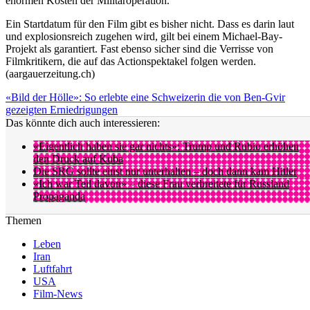
enormen Kosten der Militäroperation.
Ein Startdatum für den Film gibt es bisher nicht. Dass es darin laut
und explosionsreich zugehen wird, gilt bei einem Michael-Bay-
Projekt als garantiert. Fast ebenso sicher sind die Verrisse von
Filmkritikern, die auf das Actionspektakel folgen werden.
(aargauerzeitung.ch)
«Bild der Hölle»: So erlebte eine Schweizerin die von Ben-Gvir
gezeigten Erniedrigungen
Das könnte dich auch interessieren:
«Eigentlich haben sie gar nichts»: Trump und Rubio erhöhen
den Druck auf Kuba
Die SRG sollte einst nur unterhalten – doch dann kam Hitler
«Ich war Teil davon» – diese Frau verbreitete für Russland
Propaganda
Themen
Leben
Iran
Luftfahrt
USA
Film-News