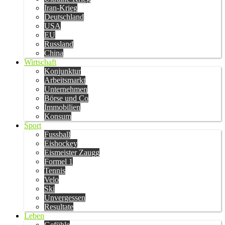
Iran-Krieg
Deutschland
USA
EU
Russland
China
Wirtschaft
Konjunktur
Arbeitsmarkt
Unternehmen
Börse und Co
Immobilien
Konsum
Sport
Fussball
Eishockey
Eismeister Zaugg
Formel 1
Tennis
Velo
Ski
Unvergessen
Resultate
Leben
Gefühle