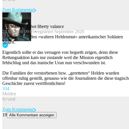
Zum Kommentar
The man who shot liberty valance
23.05.2026 09:05
registriert September 2020
Beitrag melden
Er wolle damit den «wahren Heldenmut» amerikanischer Soldaten
zeigen.
Eigentlich sollte er das versagen von hegseth zeigen, denn diese
Rettungsaktion kam nur zustande weil die Mission eigentlich
fehlschlug und das iranische Uran nun verschwunden ist.
Die Familien der verstorbenen bzw. „geretteten“ Helden wurden
offenbar ruhig gestellt, genauso wie die Journalisten die diese tragisch
Geschichte zuerst veröffentlichten!
33
4
Melden
Zum Kommentar
19
Alle Kommentare anzeigen
Der Briefkasten vor der Haustür könnte verschwinden – Röstis
Reform polarisiert