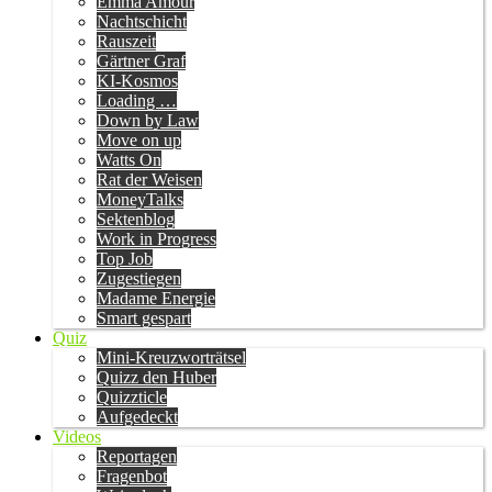
Emma Amour
Nachtschicht
Rauszeit
Gärtner Graf
KI-Kosmos
Loading …
Down by Law
Move on up
Watts On
Rat der Weisen
MoneyTalks
Sektenblog
Work in Progress
Top Job
Zugestiegen
Madame Energie
Smart gespart
Quiz
Mini-Kreuzworträtsel
Quizz den Huber
Quizzticle
Aufgedeckt
Videos
Reportagen
Fragenbot