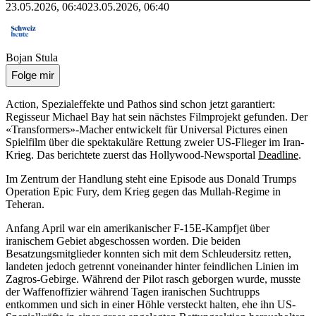
23.05.2026, 06:40
23.05.2026, 06:40
Bojan Stula
Folge mir
Action, Spezialeffekte und Pathos sind schon jetzt garantiert:
Regisseur Michael Bay hat sein nächstes Filmprojekt gefunden. Der
«Transformers»-Macher entwickelt für Universal Pictures einen
Spielfilm über die spektakuläre Rettung zweier US-Flieger im Iran-
Krieg. Das berichtete zuerst das Hollywood-Newsportal
Deadline
.
Im Zentrum der Handlung steht eine Episode aus Donald Trumps
Operation Epic Fury, dem Krieg gegen das Mullah-Regime in
Teheran.
Anfang April war ein amerikanischer F-15E-Kampfjet über
iranischem Gebiet abgeschossen worden. Die beiden
Besatzungsmitglieder konnten sich mit dem Schleudersitz retten,
landeten jedoch getrennt voneinander hinter feindlichen Linien im
Zagros-Gebirge. Während der Pilot rasch geborgen wurde, musste
der Waffenoffizier während Tagen iranischen Suchtrupps
entkommen und sich in einer Höhle versteckt halten, ehe ihn US-