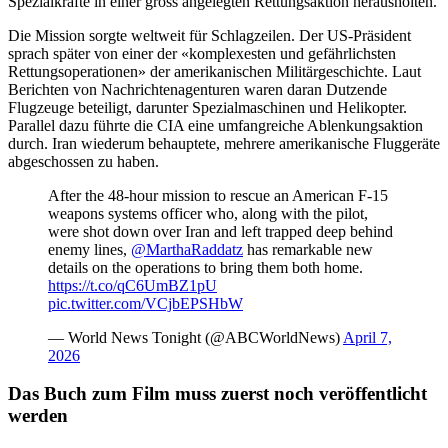
Spezialkräfte in einer gross angelegten Rettungsaktion herausholten.
Die Mission sorgte weltweit für Schlagzeilen. Der US-Präsident
sprach später von einer der «komplexesten und gefährlichsten
Rettungsoperationen» der amerikanischen Militärgeschichte. Laut
Berichten von Nachrichtenagenturen waren daran Dutzende
Flugzeuge beteiligt, darunter Spezialmaschinen und Helikopter.
Parallel dazu führte die CIA eine umfangreiche Ablenkungsaktion
durch. Iran wiederum behauptete, mehrere amerikanische Fluggeräte
abgeschossen zu haben.
After the 48-hour mission to rescue an American F-15
weapons systems officer who, along with the pilot,
were shot down over Iran and left trapped deep behind
enemy lines,
@MarthaRaddatz
has remarkable new
details on the operations to bring them both home.
https://t.co/qC6UmBZ1pU
pic.twitter.com/VCjbEPSHbW
— World News Tonight (@ABCWorldNews)
April 7,
2026
Das Buch zum Film muss zuerst noch veröffentlicht
werden