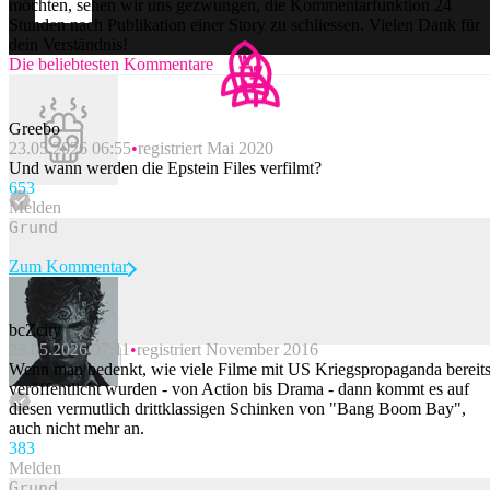
möchten, sehen wir uns gezwungen, die Kommentarfunktion 24
Stunden nach Publikation einer Story zu schliessen. Vielen Dank für
dein Verständnis!
Die beliebtesten Kommentare
Greebo
23.05.2026 06:55
registriert Mai 2020
Und wann werden die Epstein Files verfilmt?
65
3
Melden
Zum Kommentar
bcZcity
23.05.2026 07:11
registriert November 2016
Beitrag melden
Wenn man bedenkt, wie viele Filme mit US Kriegspropaganda bereit
veröffentlicht wurden - von Action bis Drama - dann kommt es auf
diesen vermutlich drittklassigen Schinken von "Bang Boom Bay",
auch nicht mehr an.
38
3
Melden