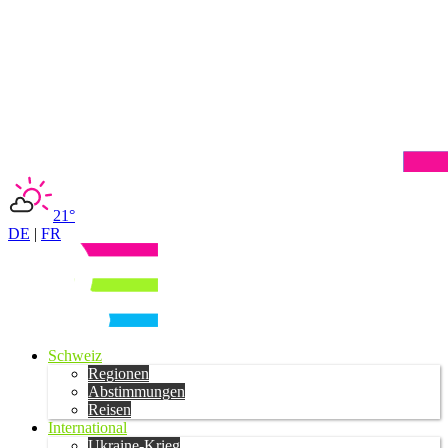
21°
DE
|
FR
Schweiz
Regionen
Abstimmungen
Reisen
International
Ukraine-Krieg