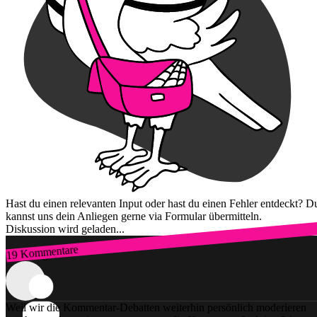
Hast du einen relevanten Input oder hast du einen Fehler entdeckt? D
kannst uns dein Anliegen gerne via Formular übermitteln.
Diskussion wird geladen...
19 Kommentare
Zum Login
Weil wir die Kommentar-Debatten weiterhin persönlich moderieren