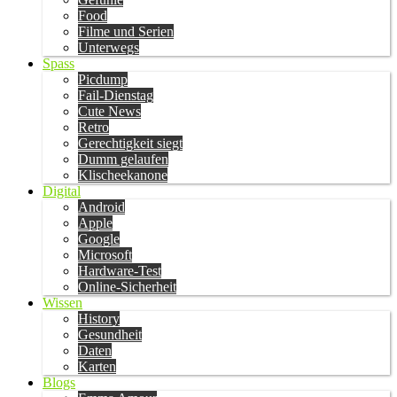
Food
Filme und Serien
Unterwegs
Spass
Picdump
Fail-Dienstag
Cute News
Retro
Gerechtigkeit siegt
Dumm gelaufen
Klischeekanone
Digital
Android
Apple
Google
Microsoft
Hardware-Test
Online-Sicherheit
Wissen
History
Gesundheit
Daten
Karten
Blogs