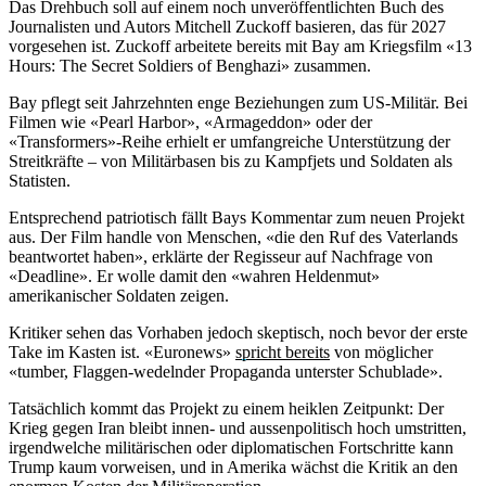
Das Drehbuch soll auf einem noch unveröffentlichten Buch des
Journalisten und Autors Mitchell Zuckoff basieren, das für 2027
vorgesehen ist. Zuckoff arbeitete bereits mit Bay am Kriegsfilm «13
Hours: The Secret Soldiers of Benghazi» zusammen.
Bay pflegt seit Jahrzehnten enge Beziehungen zum US-Militär. Bei
Filmen wie «Pearl Harbor», «Armageddon» oder der
«Transformers»-Reihe erhielt er umfangreiche Unterstützung der
Streitkräfte – von Militärbasen bis zu Kampfjets und Soldaten als
Statisten.
Entsprechend patriotisch fällt Bays Kommentar zum neuen Projekt
aus. Der Film handle von Menschen, «die den Ruf des Vaterlands
beantwortet haben», erklärte der Regisseur auf Nachfrage von
«Deadline». Er wolle damit den «wahren Heldenmut»
amerikanischer Soldaten zeigen.
Kritiker sehen das Vorhaben jedoch skeptisch, noch bevor der erste
Take im Kasten ist. «Euronews»
spricht bereits
von möglicher
«tumber, Flaggen-wedelnder Propaganda unterster Schublade».
Tatsächlich kommt das Projekt zu einem heiklen Zeitpunkt: Der
Krieg gegen Iran bleibt innen- und aussenpolitisch hoch umstritten,
irgendwelche militärischen oder diplomatischen Fortschritte kann
Trump kaum vorweisen, und in Amerika wächst die Kritik an den