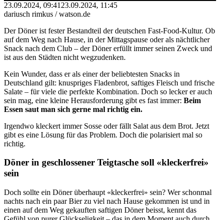
23.09.2024, 09:41
23.09.2024, 11:45
dariusch rimkus / watson.de
Der Döner ist fester Bestandteil der deutschen Fast-Food-Kultur. Ob
auf dem Weg nach Hause, in der Mittagspause oder als nächtlicher
Snack nach dem Club – der Döner erfüllt immer seinen Zweck und
ist aus den Städten nicht wegzudenken.
Kein Wunder, dass er als einer der beliebtesten Snacks in
Deutschland gilt: knuspriges Fladenbrot, saftiges Fleisch und frische
Salate – für viele die perfekte Kombination. Doch so lecker er auch
sein mag, eine kleine Herausforderung gibt es fast immer:
Beim
Essen saut man sich gerne mal richtig ein.
Irgendwo kleckert immer Sosse oder fällt Salat aus dem Brot. Jetzt
gibt es eine Lösung für das Problem. Doch die polarisiert mal so
richtig.
Döner in geschlossener Teigtasche soll «kleckerfrei»
sein
Doch sollte ein Döner überhaupt «kleckerfrei» sein? Wer schonmal
nachts nach ein paar Bier zu viel nach Hause gekommen ist und in
einen auf dem Weg gekauften saftigen Döner beisst, kennt das
Gefühl von purer Glückseligkeit – das in dem Moment auch durch