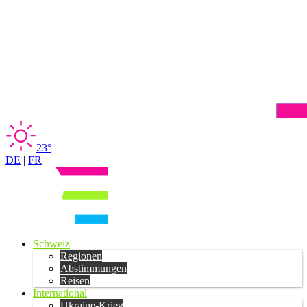
23°
DE
|
FR
Schweiz
Regionen
Abstimmungen
Reisen
International
Ukraine-Krieg