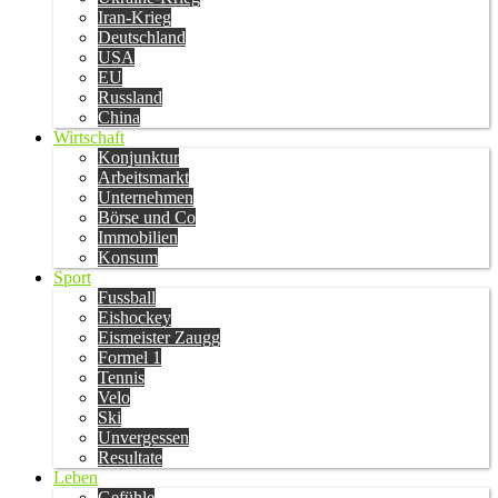
Iran-Krieg
Deutschland
USA
EU
Russland
China
Wirtschaft
Konjunktur
Arbeitsmarkt
Unternehmen
Börse und Co
Immobilien
Konsum
Sport
Fussball
Eishockey
Eismeister Zaugg
Formel 1
Tennis
Velo
Ski
Unvergessen
Resultate
Leben
Gefühle