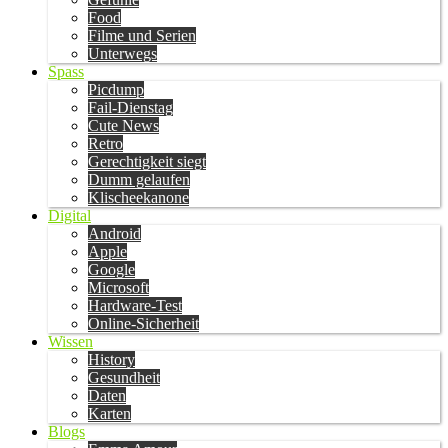
Food
Filme und Serien
Unterwegs
Spass
Picdump
Fail-Dienstag
Cute News
Retro
Gerechtigkeit siegt
Dumm gelaufen
Klischeekanone
Digital
Android
Apple
Google
Microsoft
Hardware-Test
Online-Sicherheit
Wissen
History
Gesundheit
Daten
Karten
Blogs