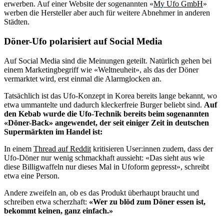
erwerben. Auf einer Website der sogenannten «
My Ufo GmbH
»
werben die Hersteller aber auch für weitere Abnehmer in anderen
Städten.
Döner-Ufo polarisiert auf Social Media
Auf Social Media sind die Meinungen geteilt. Natürlich gehen bei
einem Marketingbegriff wie «Weltneuheit», als das der Döner
vermarktet wird, erst einmal die Alarmglocken an.
Tatsächlich ist das Ufo-Konzept in Korea bereits lange bekannt, wo
etwa ummantelte und dadurch kleckerfreie Burger beliebt sind.
Auf
den Kebab wurde die Ufo-Technik bereits beim sogenannten
«Döner-Back» angewendet, der seit einiger Zeit in deutschen
Supermärkten im Handel ist:
In einem
Thread auf Reddit
kritisieren User:innen zudem, dass der
Ufo-Döner nur wenig schmackhaft aussieht: «Das sieht aus wie
diese Billigwaffeln nur dieses Mal in Ufoform gepresst», schreibt
etwa eine Person.
Andere zweifeln an, ob es das Produkt überhaupt braucht und
schreiben etwa scherzhaft:
«Wer zu blöd zum Döner essen ist,
bekommt keinen, ganz einfach.»