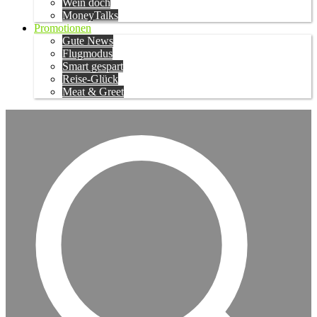
Wein doch
MoneyTalks
Promotionen
Gute News
Flugmodus
Smart gespart
Reise-Glück
Meat & Greet