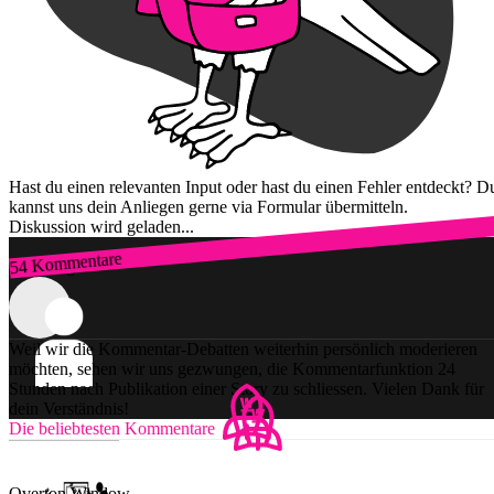
Hast du einen relevanten Input oder hast du einen Fehler entdeckt? D
kannst uns dein Anliegen gerne via Formular übermitteln.
Diskussion wird geladen...
54 Kommentare
Zum Login
Weil wir die Kommentar-Debatten weiterhin persönlich moderieren
möchten, sehen wir uns gezwungen, die Kommentarfunktion 24
Stunden nach Publikation einer Story zu schliessen. Vielen Dank für
dein Verständnis!
Die beliebtesten Kommentare
Overton Window