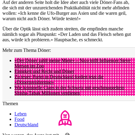
Auf der anderen Seite holt die Idee aber auch viele Döner-Fans ab,
die sich mit der unzureichenden Praktikabilität nicht mehr abfinden
wollen: «Ich kenne die Ufo-Burger aus Asien und die waren geil,
warum nicht auch Döner. Würde testen!»
Über die Optik lässt sich zudem streiten, die empfinden manche
nämlich sogar als Pluspunkt: «Der Laden und das Fleisch sehen gut
aus, würde ich probieren.» Hauptsache, es schmeckt.
Mehr zum Thema Döner:
«Der Döner zahlt meine Miete» – Nico trifft Influencer Steve
Merson im Zoo
Einigkeit und Recht und Döner
Zu teuer: Partei in Deutschland fordert jetzt die
«Dönerpreisbremse»
Wie kriminelle Clans in der Schweiz mit geschmuggeltem
Shisha-Tabak Millionen verdienen
Themen
Leben
Food
Deutschland