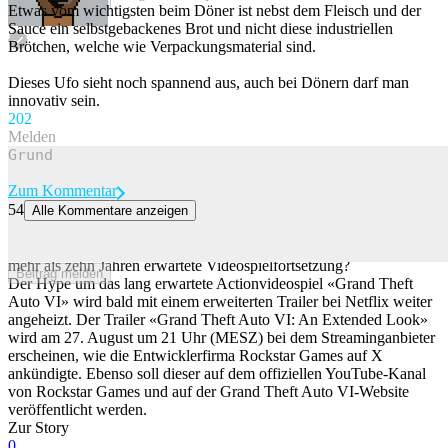
Etwas vom wichtigsten beim Döner ist nebst dem Fleisch und der
Sauce ein selbstgebackenes Brot und nicht diese industriellen
Brötchen, welche wie Verpackungsmaterial sind.
Dieses Ufo sieht noch spannend aus, auch bei Dönern darf man
innovativ sein.
20
2
Melden
Zum Kommentar
54
Alle Kommentare anzeigen
Bald kommt der neue Trailer zu «GTA VI» – und zwar auf Netflix
Ein Trailer-Highlight auf Netflix: Was verrät Rockstar über die seit
mehr als zehn Jahren erwartete Videospielfortsetzung?
Beitrag melden
Der Hype um das lang erwartete Actionvideospiel «Grand Theft
Auto VI» wird bald mit einem erweiterten Trailer bei Netflix weiter
angeheizt. Der Trailer «Grand Theft Auto VI: An Extended Look»
wird am 27. August um 21 Uhr (MESZ) bei dem Streaminganbieter
erscheinen, wie die Entwicklerfirma Rockstar Games auf X
ankündigte. Ebenso soll dieser auf dem offiziellen YouTube-Kanal
von Rockstar Games und auf der Grand Theft Auto VI-Website
veröffentlicht werden.
Zur Story
0