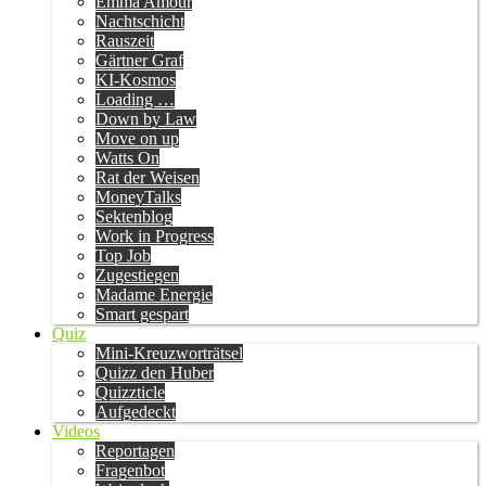
Emma Amour
Nachtschicht
Rauszeit
Gärtner Graf
KI-Kosmos
Loading …
Down by Law
Move on up
Watts On
Rat der Weisen
MoneyTalks
Sektenblog
Work in Progress
Top Job
Zugestiegen
Madame Energie
Smart gespart
Quiz
Mini-Kreuzworträtsel
Quizz den Huber
Quizzticle
Aufgedeckt
Videos
Reportagen
Fragenbot