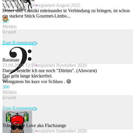
23.09.2024 09:59
registriert August 2022
Döner und Tzatziki miteinander in Verbindung zu bringen, ist schon
ein starkest Stück Gourmet-Limbo...
38
7
Melden
Zum Kommentar
Bassman
23.09.2024 12:59
registriert November 2020
Beitrag melden
Darum bestelle ich nur noch "Dürüm". (Aluwurst)
Das geht lange kleckerfrei.
Wenigstens bis kurz vor Schluss . 😅
30
0
Melden
Zum Kommentar
Tsherish De Love aka Flachzange
23.09.2024 10:22
registriert September 2020
Beitrag melden