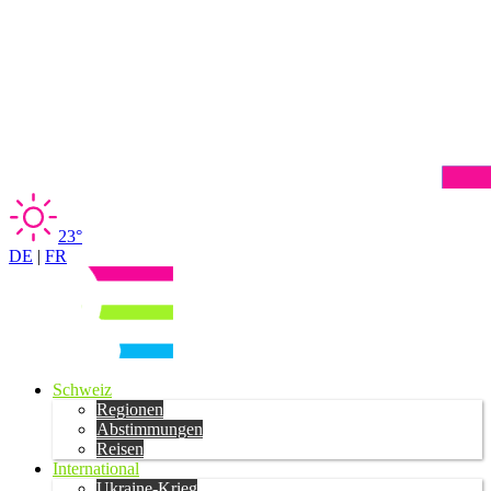
23°
DE
|
FR
Schweiz
Regionen
Abstimmungen
Reisen
International
Ukraine-Krieg