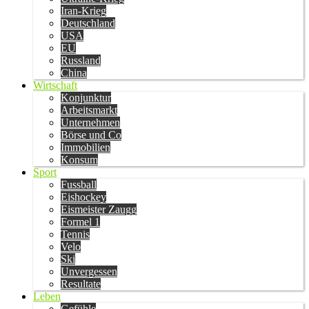
Iran-Krieg
Deutschland
USA
EU
Russland
China
Wirtschaft
Konjunktur
Arbeitsmarkt
Unternehmen
Börse und Co
Immobilien
Konsum
Sport
Fussball
Eishockey
Eismeister Zaugg
Formel 1
Tennis
Velo
Ski
Unvergessen
Resultate
Leben
Gefühle