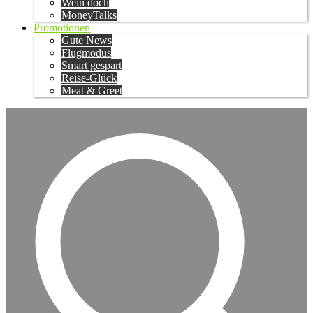
Wein doch
MoneyTalks
Promotionen
Gute News
Flugmodus
Smart gespart
Reise-Glück
Meat & Greet