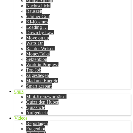
Emma Amour
Nachtschicht
Rauszeit
Gärtner Graf
KI-Kosmos
Loading …
Down by Law
Move on up
Watts On
Rat der Weisen
MoneyTalks
Sektenblog
Work in Progress
Top Job
Zugestiegen
Madame Energie
Smart gespart
Quiz
Mini-Kreuzworträtsel
Quizz den Huber
Quizzticle
Aufgedeckt
Videos
Reportagen
Fragenbot