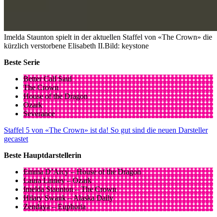
Imelda Staunton spielt in der aktuellen Staffel von «The Crown» die
kürzlich verstorbene Elisabeth II.
Bild: keystone
Beste Serie
Better Call Saul
The Crown
House of the Dragon
Ozark
Severance
Staffel 5 von «The Crown» ist da! So gut sind die neuen Darsteller
gecastet
Beste Hauptdarstellerin
Emma D’Arcy – House of the Dragon
Laura Linney – Ozark
Imelda Staunton – The Crown
Hilary Swank – Alaska Daily
Zendaya – Euphoria