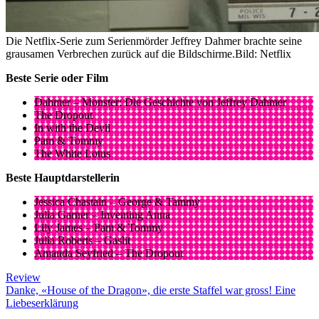
Die Netflix-Serie zum Serienmörder Jeffrey Dahmer brachte seine
grausamen Verbrechen zurück auf die Bildschirme.
Bild: Netflix
Beste Serie oder Film
Dahmer – Monster: Die Geschichte von Jeffrey Dahmer
The Dropout
In with the Devil
Pam & Tommy
The White Lotus
Beste Hauptdarstellerin
Jessica Chastain – George & Tammy
Julia Garner – Inventing Anna
Lily James – Pam & Tommy
Julia Roberts – Gaslit
Amanda Seyfried – The Dropout
Review
Danke, «House of the Dragon», die erste Staffel war gross! Eine
Liebeserklärung