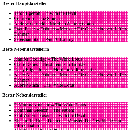
Bester Hauptdarsteller
Taron Egerton – In with the Devil
Colin Firth – The Staircase
Andrew Garfield – Mord im Auftrag Gottes
Evan Peters – Dahmer – Monster: Die Geschichte von Jeffrey
Dahmer
Sebastian Stan – Pam & Tommy
Beste Nebendarstellerin
Jennifer Coolidge – The White Lotus
Claire Danes – Fleishman is in Trouble
Daisy Edgar-Jones – Mord im Auftrag Gottes
Niecy Nash – Dahmer – Monster: Die Geschichte von Jeffrey
Dahmer
Aubrey Plaza – The White Lotus
Bester Nebendarsteller
F. Murray Abraham – The White Lotus
Domhnall Gleeson – The Patient
Paul Walter Hauser – In with the Devil
Richard Jenkins – Dahmer – Monster: Die Geschichte von
Jeffrey Dahm