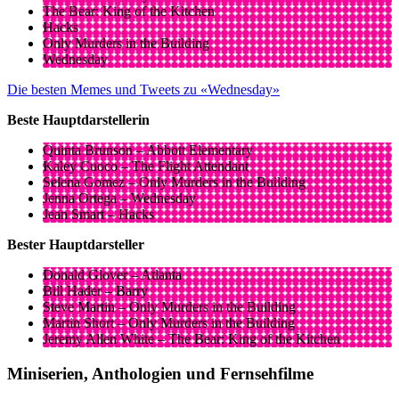
The Bear: King of the Kitchen
Hacks
Only Murders in the Building
Wednesday
Die besten Memes und Tweets zu «Wednesday»
Beste Hauptdarstellerin
Quinta Brunson – Abbott Elementary
Kaley Cuoco – The Flight Attendant
Selena Gomez – Only Murders in the Building
Jenna Ortega – Wednesday
Jean Smart – Hacks
Bester Hauptdarsteller
Donald Glover – Atlanta
Bill Hader – Barry
Steve Martin – Only Murders in the Building
Martin Short – Only Murders in the Building
Jeremy Allen White – The Bear: King of the Kitchen
Miniserien, Anthologien und Fernsehfilme