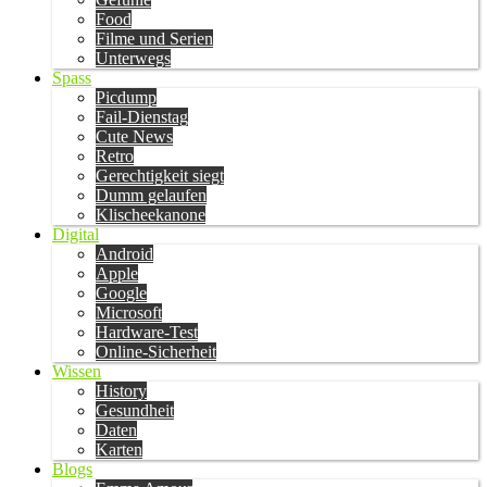
Food
Filme und Serien
Unterwegs
Spass
Picdump
Fail-Dienstag
Cute News
Retro
Gerechtigkeit siegt
Dumm gelaufen
Klischeekanone
Digital
Android
Apple
Google
Microsoft
Hardware-Test
Online-Sicherheit
Wissen
History
Gesundheit
Daten
Karten
Blogs