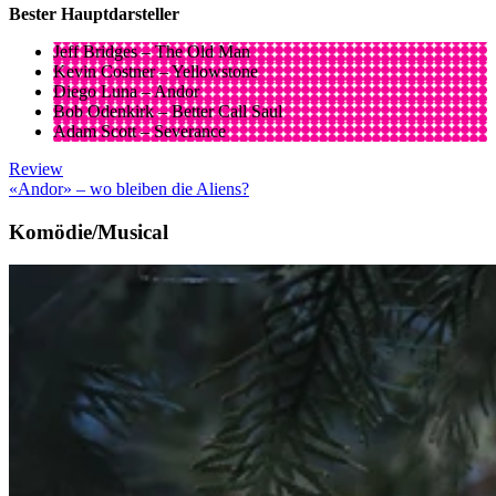
Bester Hauptdarsteller
Jeff Bridges – The Old Man
Kevin Costner – Yellowstone
Diego Luna – Andor
Bob Odenkirk – Better Call Saul
Adam Scott – Severance
Review
«Andor» – wo bleiben die Aliens?
Komödie/Musical