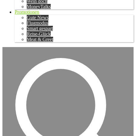
Wein doch
MoneyTalks
Promotionen
Gute News
Flugmodus
Smart gespart
Reise-Glück
Meat & Greet