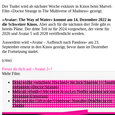
Der Trailer wird ab nächster Woche exklusiv in Kinos beim Marvel-
Film «Doctor Strange in The Multiverse of Madness» gezeigt.
«Avatar: The Way of Water» kommt am 14. Dezember 2022 in
die Schweizer Kinos.
Aber auch für die nächsten drei Teile gibt es
bereits Pläne. Der dritte Teil ist für 2024 vorgesehen, der vierte für
2026 und Avatar 5 soll 2028 veröffentlicht werden.
Ausserdem wird «Avatar – Aufbruch nach Pandora» am 23.
September erneut in den Kinos gezeigt, bevor dann im Dezember
die Fortsetzung startet.
(cmu)
Freust du dich auf «Avatar 2»?
Mehr Film:
Depp wollte «würdigen Abschied» für Jack Sparrow ++ Saudi
verbannen «Doctor Strange»
Mehr als «Heidi»! Mit einem Ja zu Lex Netflix gehören wir z
Streaming-Universum
Putin und das Gift in der Unterhose: Nawalny-Dokfilm ist ein
Thriller