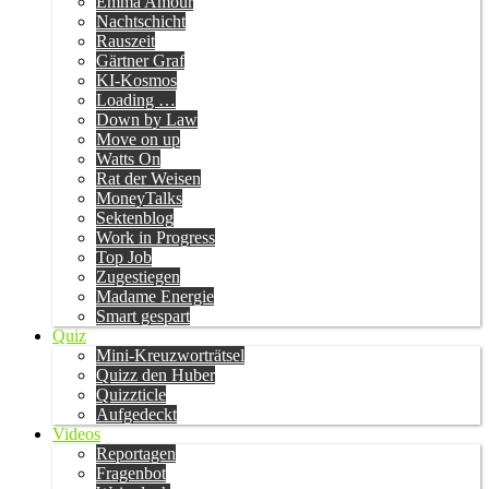
Emma Amour
Nachtschicht
Rauszeit
Gärtner Graf
KI-Kosmos
Loading …
Down by Law
Move on up
Watts On
Rat der Weisen
MoneyTalks
Sektenblog
Work in Progress
Top Job
Zugestiegen
Madame Energie
Smart gespart
Quiz
Mini-Kreuzworträtsel
Quizz den Huber
Quizzticle
Aufgedeckt
Videos
Reportagen
Fragenbot