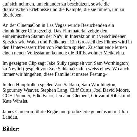
auf sich nehmen, um einander zu beschützen, sowie die
dramatischen Erlebnisse und die Kämpfe, die sie führen, um zu
überleben.
An der CinemaCon in Las Vegas wurde Besuchenden ein
einminütiger Clip gezeigt. Das Filmmaterial zeigte den
einheimischen Stamm der Na'vi in Interaktion mit verschiedenen
Spezies wie Walen und Pelikanen. Ein Grossteil des Filmes wird in
den Unterwasserriffen von Pandora spielen. Zuschauende lernen
einen neuen Volksstamm kennen: die Riffbewohner Metkayina.
Im gezeigten Clip sagt Jake Sully (gespielt von Sam Worthington)
zu Neytiri (gespielt von Zoe Saldana) : «Ich weiss eines. Wo auch
immer wir hingehen, diese Familie ist unsere Festung».
In den Hauptrollen spielen Zoe Saldana, Sam Worthington,
Sigourney Weaver, Stephen Lang, Cliff Curtis, Joel David Moore,
CCH Pounder, Edie Falco, Jemaine Clement, Giovanni Ribisi und
Kate Winslet.
James Cameron führte Regie und produzierte gemeinsam mit Jon
Landau.
Bilder: