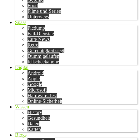
Food
Filme und Serien
Unterwegs
Spass
Picdump
Fail-Dienstag
Cute News
Retro
Gerechtigkeit siegt
Dumm gelaufen
Klischeekanone
Digital
Android
Apple
Google
Microsoft
Hardware-Test
Online-Sicherheit
Wissen
History
Gesundheit
Daten
Karten
Blogs