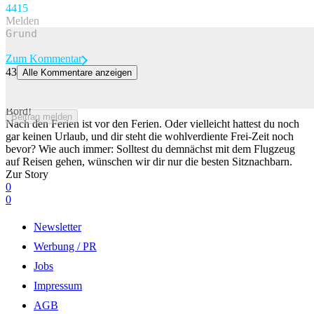
44
15
Melden
Zum Kommentar
43
Alle Kommentare anzeigen
Neben wem im Flugi willst du (keinesfalls) sitzen?
Flieg mit unserer tollen Airline mit – wir haben prominente Gäste an
Bord!
Beitrag melden
Nach den Ferien ist vor den Ferien. Oder vielleicht hattest du noch
gar keinen Urlaub, und dir steht die wohlverdiente Frei-Zeit noch
bevor? Wie auch immer: Solltest du demnächst mit dem Flugzeug
auf Reisen gehen, wünschen wir dir nur die besten Sitznachbarn.
Zur Story
0
0
Newsletter
Werbung / PR
Jobs
Impressum
AGB