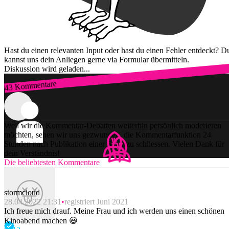
Hast du einen relevanten Input oder hast du einen Fehler entdeckt? D
kannst uns dein Anliegen gerne via Formular übermitteln.
Diskussion wird geladen...
43 Kommentare
Zum Login
Weil wir die Kommentar-Debatten weiterhin persönlich moderieren
möchten, sehen wir uns gezwungen, die Kommentarfunktion 24
Stunden nach Publikation einer Story zu schliessen. Vielen Dank für
dein Verständnis!
Die beliebtesten Kommentare
stormcloud
28.04.2022 21:31
registriert Juni 2021
Ich freue mich drauf. Meine Frau und ich werden uns einen schönen
Kinoabend machen 😃