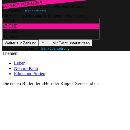
DANKE FÜR DIE ♥
Würdest du gerne watson und unseren Journalismus
unterstützen?
Mehr erfahren
(Du wirst umgeleitet, um die Zahlung abzuschliessen.)
5 CHF
15 CHF
25 CHF
Anderer
Weiter zur Zahlung
Mit Twint unterstützen
Oder unterstütze uns per
Banküberweisung
.
Themen
Leben
Neu im Kino
Filme und Serien
Die ersten Bilder der «Herr der Ringe»-Serie sind da