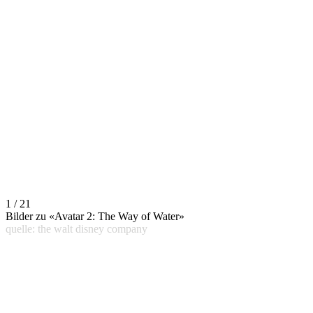
1 / 21
Bilder zu «Avatar 2: The Way of Water»
quelle: the walt disney company