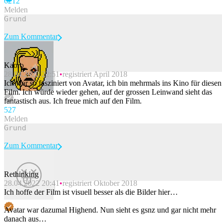
62
12
Melden
Zum Kommentar
Kaoro
28.04.2022 22:51
registriert April 2018
Beitrag melden
Ich war so fasziniert von Avatar, ich bin mehrmals ins Kino für diesen
Film. Ich würde wieder gehen, auf der grossen Leinwand sieht das
fantastisch aus. Ich freue mich auf den Film.
52
7
Melden
Zum Kommentar
Rethinking
28.04.2022 20:41
registriert Oktober 2018
Beitrag melden
Ich hoffe der Film ist visuell besser als die Bilder hier…
Avatar war dazumal Highend. Nun sieht es gsnz und gar nicht mehr
danach aus…