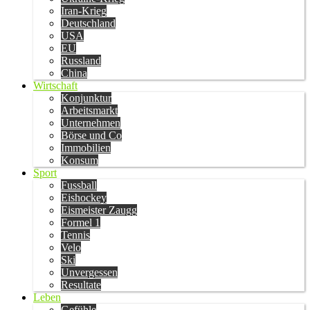
Iran-Krieg
Deutschland
USA
EU
Russland
China
Wirtschaft
Konjunktur
Arbeitsmarkt
Unternehmen
Börse und Co
Immobilien
Konsum
Sport
Fussball
Eishockey
Eismeister Zaugg
Formel 1
Tennis
Velo
Ski
Unvergessen
Resultate
Leben
Gefühle