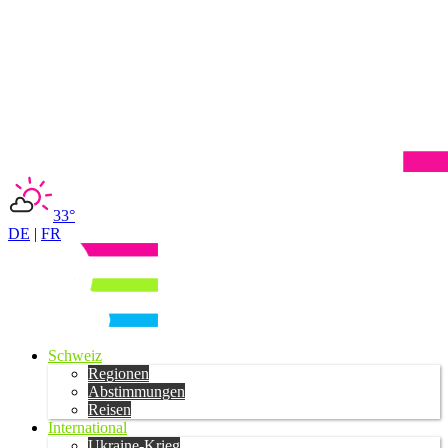
33°
DE
|
FR
Schweiz
Regionen
Abstimmungen
Reisen
International
Ukraine-Krieg