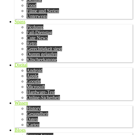
Food
Filme und Serien
Unterwegs
Spass
Picdump
Fail-Dienstag
Cute News
Retro
Gerechtigkeit siegt
Dumm gelaufen
Klischeekanone
Digital
Android
Apple
Google
Microsoft
Hardware-Test
Online-Sicherheit
Wissen
History
Gesundheit
Daten
Karten
Blogs