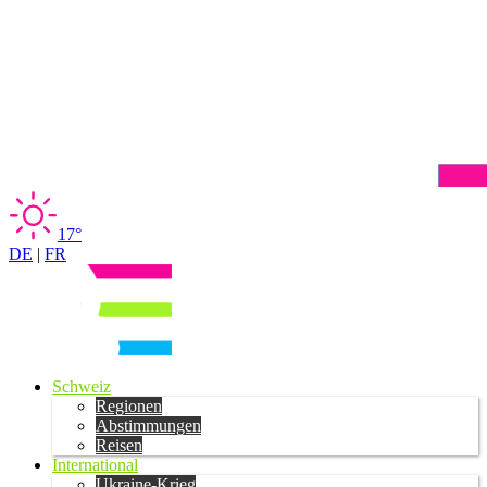
17°
DE
|
FR
Schweiz
Regionen
Abstimmungen
Reisen
International
Ukraine-Krieg