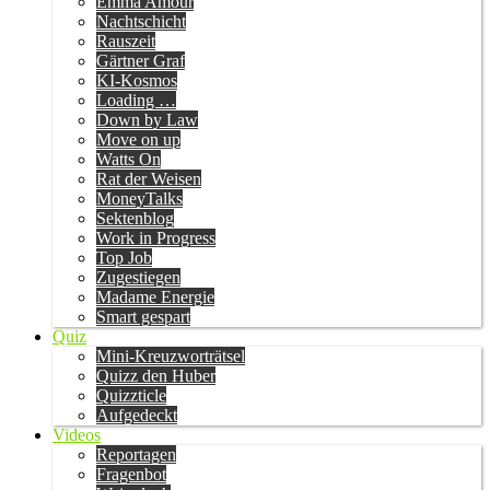
Emma Amour
Nachtschicht
Rauszeit
Gärtner Graf
KI-Kosmos
Loading …
Down by Law
Move on up
Watts On
Rat der Weisen
MoneyTalks
Sektenblog
Work in Progress
Top Job
Zugestiegen
Madame Energie
Smart gespart
Quiz
Mini-Kreuzworträtsel
Quizz den Huber
Quizzticle
Aufgedeckt
Videos
Reportagen
Fragenbot