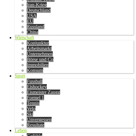
Iran-Krieg
Deutschland
USA
EU
Russland
China
Wirtschaft
Konjunktur
Arbeitsmarkt
Unternehmen
Börse und Co
Immobilien
Konsum
Sport
Fussball
Eishockey
Eismeister Zaugg
Formel 1
Tennis
Velo
Ski
Unvergessen
Resultate
Leben
Gefühle