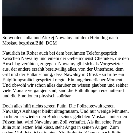
So werden Julia und Alexej Nawalny auf dem Heimflug nach
Moskau begrüsst.
Bild: DCM
Natürlich ist Roher auch bei dem berühmten Telefongespräch
zwischen Nawalny und einem der Geheimdienst-Chemiker, die den
Anschlag verübten, zugegen. Nawalny gibt sich als Vorgesetzter
aus, der andere erzählt bereitwillig alles, von der Unterhose, dem
Gift und der Enttäuschung, dass Nawalny in Omsk «zu früh» ein
Entgiftungsmittel gespritzt kriegte. Ein ungeheuerlicher Moment.
Und obwohl wir schon alles darüber zu wissen glauben und seither
viele Monate vergangen sind, sind die Enthüllungen erschütternd
und die Emotionen physisch spürbar.
Doch alles hilft nichts gegen Putin. Die Polizeigewalt gegen
Nawalnys Anhänger bleibt ultragrausam. Und nur wenige Minuten,
nachdem er wieder den Boden seines geliebten Moskaus unter den
Füssen hat, wird Nawalny am Zoll verhaftet. Als ihn seine Frau
Julia zum letzten Mal küsst, steht Angst in seinen Augen. Zum
ersten Mal. Jetzt ist er in einer Strafkolonie. Wenn es nach Putin