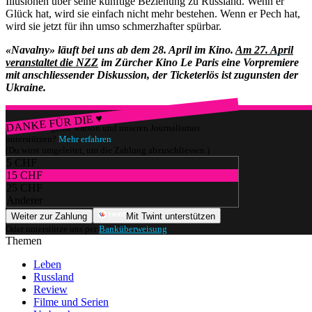
Illusionen über seine künftige Beziehung zu Russland. Wenn er
Glück hat, wird sie einfach nicht mehr bestehen. Wenn er Pech hat,
wird sie jetzt für ihn umso schmerzhafter spürbar.
«Navalny» läuft bei uns ab dem 28. April im Kino.
Am 27. April
veranstaltet die NZZ
im Zürcher Kino Le Paris eine Vorpremiere
mit anschliessender Diskussion, der Ticketerlös ist zugunsten der
Ukraine.
DANKE FÜR DIE ♥
Würdest du gerne watson und unseren Journalismus
unterstützen?
Mehr erfahren
(Du wirst umgeleitet, um die Zahlung abzuschliessen.)
5 CHF
15 CHF
25 CHF
Anderer
Weiter zur Zahlung
Mit Twint unterstützen
Oder unterstütze uns per
Banküberweisung
.
Themen
Leben
Russland
Review
Filme und Serien