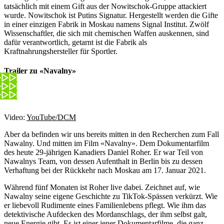
tatsächlich mit einem Gift aus der Nowitschok-Gruppe attackiert
wurde. Nowitschok ist Putins Signatur. Hergestellt werden die Gifte
in einer einzigen Fabrik in Moskau namens Signal Institut. Zwölf
Wissenschaftler, die sich mit chemischen Waffen auskennen, sind
dafür verantwortlich, getarnt ist die Fabrik als
Kraftnahrungshersteller für Sportler.
Trailer zu «Navalny»
Video:
YouTube/DCM
Aber da befinden wir uns bereits mitten in den Recherchen zum Fall
Nawalny. Und mitten im Film «Navalny». Dem Dokumentarfilm
des heute 29-jährigen Kanadiers Daniel Roher. Er war Teil von
Nawalnys Team, von dessen Aufenthalt in Berlin bis zu dessen
Verhaftung bei der Rückkehr nach Moskau am 17. Januar 2021.
Während fünf Monaten ist Roher live dabei. Zeichnet auf, wie
Nawalny seine eigene Geschichte zu TikTok-Spässen verkürzt. Wie
er liebevoll Rudimente eines Familienlebens pflegt. Wie ihm das
detektivische Aufdecken des Mordanschlags, der ihm selbst galt,
neue Energie gibt. Es ist einer jener Dokumentarfilme, die ganz