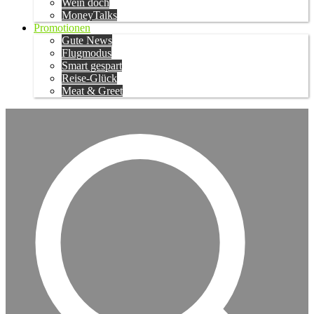
Wein doch
MoneyTalks
Promotionen
Gute News
Flugmodus
Smart gespart
Reise-Glück
Meat & Greet