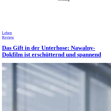
Leben
Review
Das Gift in der Unterhose: Nawalny-
Dokfilm ist erschütternd und spannend