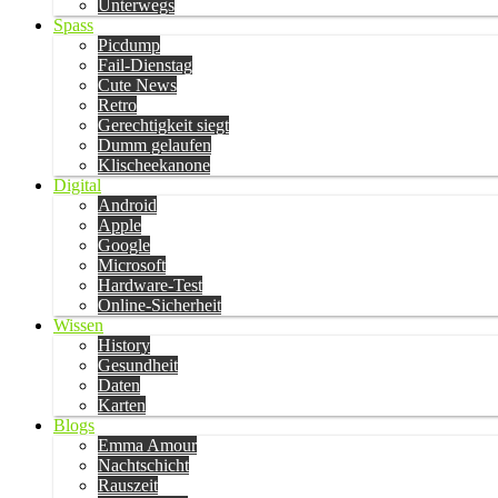
Unterwegs
Spass
Picdump
Fail-Dienstag
Cute News
Retro
Gerechtigkeit siegt
Dumm gelaufen
Klischeekanone
Digital
Android
Apple
Google
Microsoft
Hardware-Test
Online-Sicherheit
Wissen
History
Gesundheit
Daten
Karten
Blogs
Emma Amour
Nachtschicht
Rauszeit