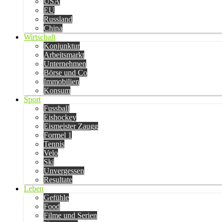
USA
EU
Russland
China
Wirtschaft
Konjunktur
Arbeitsmarkt
Unternehmen
Börse und Co
Immobilien
Konsum
Sport
Fussball
Eishockey
Eismeister Zaugg
Formel 1
Tennis
Velo
Ski
Unvergessen
Resultate
Leben
Gefühle
Food
Filme und Serien