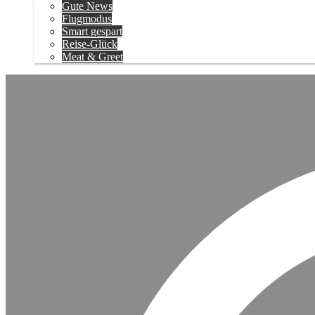
Gute News
Flugmodus
Smart gespart
Reise-Glück
Meat & Greet