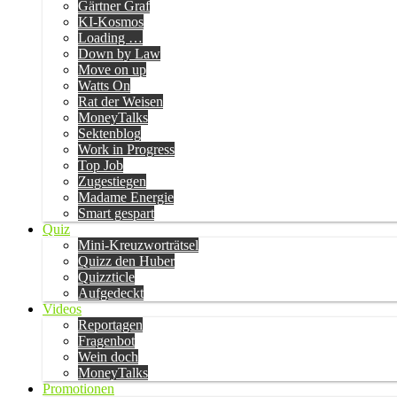
Gärtner Graf
KI-Kosmos
Loading …
Down by Law
Move on up
Watts On
Rat der Weisen
MoneyTalks
Sektenblog
Work in Progress
Top Job
Zugestiegen
Madame Energie
Smart gespart
Quiz
Mini-Kreuzworträtsel
Quizz den Huber
Quizzticle
Aufgedeckt
Videos
Reportagen
Fragenbot
Wein doch
MoneyTalks
Promotionen