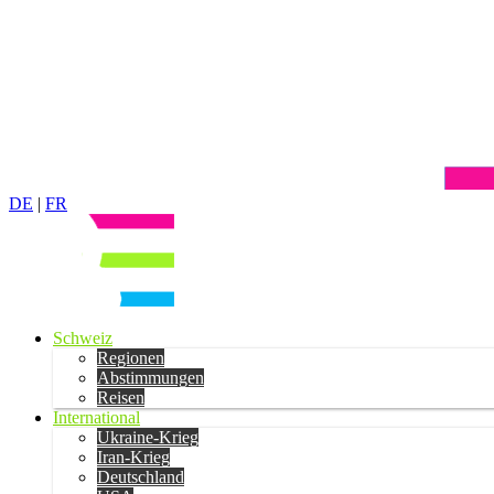
DE
|
FR
Schweiz
Regionen
Abstimmungen
Reisen
International
Ukraine-Krieg
Iran-Krieg
Deutschland