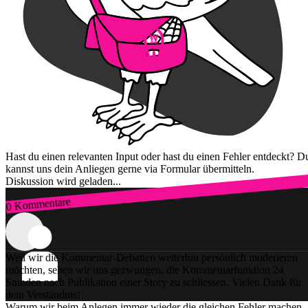
Hast du einen relevanten Input oder hast du einen Fehler entdeckt? D
kannst uns dein Anliegen gerne via Formular übermitteln.
Diskussion wird geladen...
0 Kommentare
Zum Login
Weil wir die Kommentar-Debatten weiterhin persönlich moderieren
möchten, sehen wir uns gezwungen, die Kommentarfunktion 24
Stunden nach Publikation einer Story zu schliessen. Vielen Dank für
dein Verständnis!
Warum wir beim Anlegen immer wieder die gleichen Fehler machen