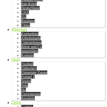
Iran-Krieg
Deutschland
USA
EU
Russland
China
Wirtschaft
Konjunktur
Arbeitsmarkt
Unternehmen
Börse und Co
Immobilien
Konsum
Sport
Fussball
Eishockey
Eismeister Zaugg
Formel 1
Tennis
Velo
Ski
Unvergessen
Resultate
Leben
Gefühle