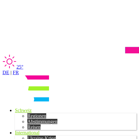
25°
DE
|
FR
Schweiz
Regionen
Abstimmungen
Reisen
International
Ukraine-Krieg