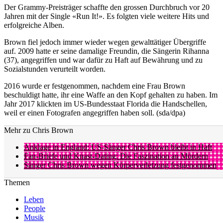
Der Grammy-Preisträger schaffte den grossen Durchbruch vor 20
Jahren mit der Single «Run It!». Es folgten viele weitere Hits und
erfolgreiche Alben.
Brown fiel jedoch immer wieder wegen gewalttätiger Übergriffe
auf. 2009 hatte er seine damalige Freundin, die Sängerin Rihanna
(37), angegriffen und war dafür zu Haft auf Bewährung und zu
Sozialstunden verurteilt worden.
2016 wurde er festgenommen, nachdem eine Frau Brown
beschuldigt hatte, ihr eine Waffe an den Kopf gehalten zu haben. Im
Jahr 2017 klickten im US-Bundesstaat Florida die Handschellen,
weil er einen Fotografen angegriffen haben soll. (sda/dpa)
Mehr zu Chris Brown
Anklage in England: US-Sänger Chris Brown bleibt in Haft
Fan-Briefe und Knast-Dating: Die Faszination an Mördern
Sänger Chris Brown wegen Körperverletzung festgenommen
Themen
Leben
People
Musik