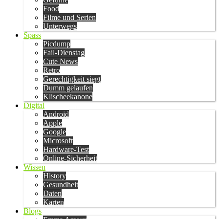
Food
Filme und Serien
Unterwegs
Spass
Picdump
Fail-Dienstag
Cute News
Retro
Gerechtigkeit siegt
Dumm gelaufen
Klischeekanone
Digital
Android
Apple
Google
Microsoft
Hardware-Test
Online-Sicherheit
Wissen
History
Gesundheit
Daten
Karten
Blogs