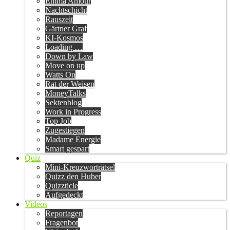
Emma Amour
Nachtschicht
Rauszeit
Gärtner Graf
KI-Kosmos
Loading …
Down by Law
Move on up
Watts On
Rat der Weisen
MoneyTalks
Sektenblog
Work in Progress
Top Job
Zugestiegen
Madame Energie
Smart gespart
Quiz
Mini-Kreuzworträtsel
Quizz den Huber
Quizzticle
Aufgedeckt
Videos
Reportagen
Fragenbot