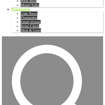
Wein doch
MoneyTalks
Promotionen
Gute News
Flugmodus
Smart gespart
Reise-Glück
Meat & Greet