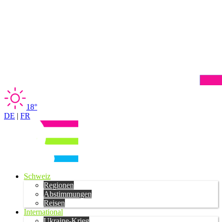
18°
DE
|
FR
Schweiz
Regionen
Abstimmungen
Reisen
International
Ukraine-Krieg