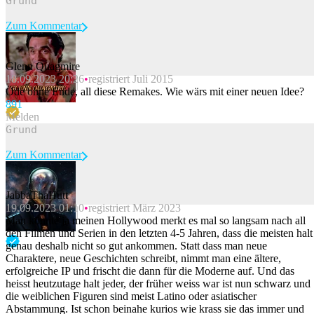
Zum Kommentar
Glenn Quagmire
18.09.2023 20:26
registriert Juli 2015
Beitrag melden
Öde ohne Ende, all diese Remakes. Wie wärs mit einer neuen Idee?
89
1
Melden
Zum Kommentar
JabbaThaHutt
19.09.2023 01:10
registriert März 2023
Beitrag melden
Man könnte ja meinen Hollywood merkt es mal so langsam nach all
den Filmen und Serien in den letzten 4-5 Jahren, dass die meisten halt
genau deshalb nicht so gut ankommen. Statt dass man neue
Charaktere, neue Geschichten schreibt, nimmt man eine ältere,
erfolgreiche IP und frischt die dann für die Moderne auf. Und das
heisst heutzutage halt jeder, der früher weiss war ist nun schwarz und
die weiblichen Figuren sind meist Latino oder asiatischer
Abstammung. Ist schon beinahe kurios wie krass sie das immer und