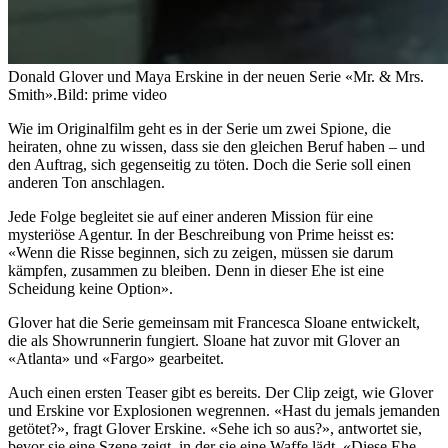
Donald Glover und Maya Erskine in der neuen Serie «Mr. & Mrs.
Smith».
Bild: prime video
Wie im Originalfilm geht es in der Serie um zwei Spione, die
heiraten, ohne zu wissen, dass sie den gleichen Beruf haben – und
den Auftrag, sich gegenseitig zu töten. Doch die Serie soll einen
anderen Ton anschlagen.
Jede Folge begleitet sie auf einer anderen Mission für eine
mysteriöse Agentur. In der Beschreibung von Prime heisst es:
«Wenn die Risse beginnen, sich zu zeigen, müssen sie darum
kämpfen, zusammen zu bleiben. Denn in dieser Ehe ist eine
Scheidung keine Option».
Glover hat die Serie gemeinsam mit Francesca Sloane entwickelt,
die als Showrunnerin fungiert. Sloane hat zuvor mit Glover an
«Atlanta» und «Fargo» gearbeitet.
Auch einen ersten Teaser gibt es bereits. Der Clip zeigt, wie Glover
und Erskine vor Explosionen wegrennen. «Hast du jemals jemanden
getötet?», fragt Glover Erskine. «Sehe ich so aus?», antwortet sie,
bevor sie eine Szene zeigt, in der sie eine Waffe lädt. «Diese Ehe