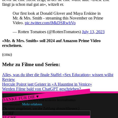
fängt ja schon mal gut an», witzelt er.
Our first look at Donald Glover and Maya Erskine in
Mr. & Mrs. Smith - streaming this November on Prime
Video.
pic.twitter.com/iMkDSRwhVo
— Rotten Tomatoes (@RottenTomatoes)
July 13, 2023
«Mr. & Mrs. Smith» soll 2024 auf Amazon Prime Video
erscheinen.
(cmu)
Mehr zu Filme und Serien:
Alles, was du über die finale Staffel «Sex Education» wissen willst
Review
Hercule Poirot jagt Geister in «A Haunting in Venice»
Werden Filme bald von ChatGPT geschrieben?
DANKE FÜR DIE ♥
Würdest du gerne watson und unseren Journalismus
unterstützen?
Mehr erfahren
(Du wirst umgeleitet, um die Zahlung abzuschliessen.)
5 CHF
15 CHF