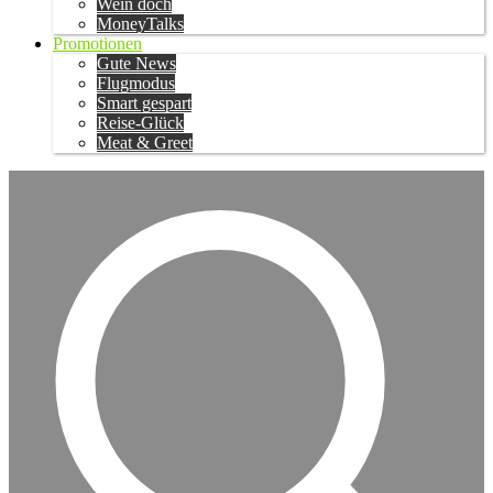
Wein doch
MoneyTalks
Promotionen
Gute News
Flugmodus
Smart gespart
Reise-Glück
Meat & Greet