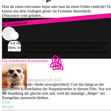
Hast du einen relevanten Input oder hast du einen Fehler entdeckt? D
kannst uns dein Anliegen gerne via Formular übermitteln.
Diskussion wird geladen...
49 Kommentare
Zum Login
Weil wir die Kommentar-Debatten weiterhin persönlich moderieren
möchten, sehen wir uns gezwungen, die Kommentarfunktion 24
Stunden nach Publikation einer Story zu schliessen. Vielen Dank für
dein Verständnis!
Die beliebtesten Kommentare
HugiHans
18.09.2023 19:42
registriert Juli 2018
«Mr. & Mrs. Smith» bleibt unvergleichlich! Und das hängt an der
besonderen Konstellation der Hauptdarsteller in diesem Film. Nur wei
die Handlung die gleiche sein soll, wird die damalige „Magie“ der
Brangelina unerreicht bleiben.
121
6
Melden