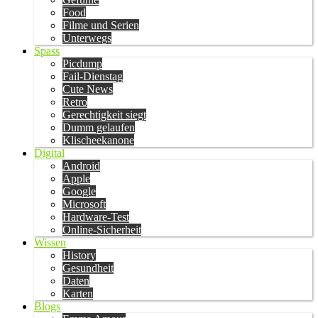
Food
Filme und Serien
Unterwegs
Spass
Picdump
Fail-Dienstag
Cute News
Retro
Gerechtigkeit siegt
Dumm gelaufen
Klischeekanone
Digital
Android
Apple
Google
Microsoft
Hardware-Test
Online-Sicherheit
Wissen
History
Gesundheit
Daten
Karten
Blogs