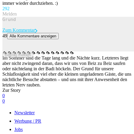
immer wieder durchziehen. :)
29
2
Melden
Zum Kommentar
49
Alle Kommentare anzeigen
Deine Nacht mit nervtötenden Stechmücken – in 12 (vermutlich)
wahren Memes
🦟🦟🦟🦟🦟🦟🦟🦟🦟🦟🦟🦟🦟🦟🦟
Beitrag melden
Im Sommer sind die Tage lang und die Nächte kurz. Letzteres liegt
aber nicht zwingend daran, dass wir uns von Beiz zu Beiz saufen
oder nächtelang in der Badi höckeln. Der Grund für unsere
Schlaflosigkeit sind viel eher die kleinen ungeladenen Gäste, die uns
nächtliche Besuche abstatten – und uns mit ihrer Anwesenheit den
letzten Nerv rauben.
Zur Story
0
0
Newsletter
Werbung / PR
Jobs