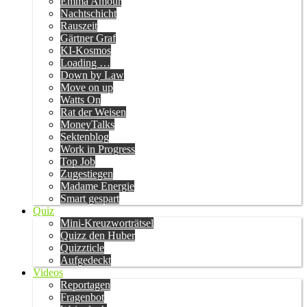
Emma Amour
Nachtschicht
Rauszeit
Gärtner Graf
KI-Kosmos
Loading …
Down by Law
Move on up
Watts On
Rat der Weisen
MoneyTalks
Sektenblog
Work in Progress
Top Job
Zugestiegen
Madame Energie
Smart gespart
Quiz
Mini-Kreuzworträtsel
Quizz den Huber
Quizzticle
Aufgedeckt
Videos
Reportagen
Fragenbot