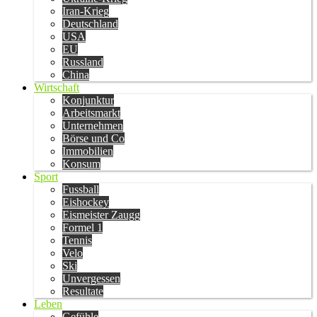
Iran-Krieg
Deutschland
USA
EU
Russland
China
Wirtschaft
Konjunktur
Arbeitsmarkt
Unternehmen
Börse und Co
Immobilien
Konsum
Sport
Fussball
Eishockey
Eismeister Zaugg
Formel 1
Tennis
Velo
Ski
Unvergessen
Resultate
Leben
Gefühle