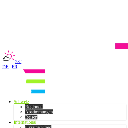
28°
DE
|
FR
Schweiz
Regionen
Abstimmungen
Reisen
International
Ukraine-Krieg