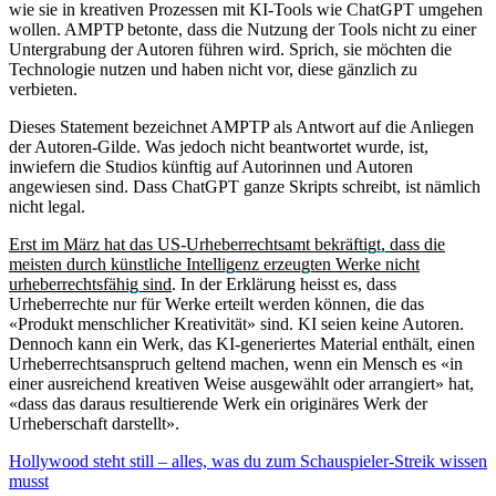
wie sie in kreativen Prozessen mit KI-Tools wie ChatGPT umgehen
wollen. AMPTP betonte, dass die Nutzung der Tools nicht zu einer
Untergrabung der Autoren führen wird. Sprich, sie möchten die
Technologie nutzen und haben nicht vor, diese gänzlich zu
verbieten.
Dieses Statement bezeichnet AMPTP als Antwort auf die Anliegen
der Autoren-Gilde. Was jedoch nicht beantwortet wurde, ist,
inwiefern die Studios künftig auf Autorinnen und Autoren
angewiesen sind. Dass ChatGPT ganze Skripts schreibt, ist nämlich
nicht legal.
Erst im März hat das US-Urheberrechtsamt bekräftigt, dass die
meisten durch künstliche Intelligenz erzeugten Werke nicht
urheberrechtsfähig sind
. In der Erklärung heisst es, dass
Urheberrechte nur für Werke erteilt werden können, die das
«Produkt menschlicher Kreativität» sind. KI seien keine Autoren.
Dennoch kann ein Werk, das KI-generiertes Material enthält, einen
Urheberrechtsanspruch geltend machen, wenn ein Mensch es «in
einer ausreichend kreativen Weise ausgewählt oder arrangiert» hat,
«dass das daraus resultierende Werk ein originäres Werk der
Urheberschaft darstellt».
Hollywood steht still – alles, was du zum Schauspieler-Streik wissen
musst