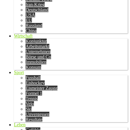
Iran-Krieg
Deutschland
USA
EU
Russland
China
Wirtschaft
Konjunktur
Arbeitsmarkt
Unternehmen
Börse und Co
Immobilien
Konsum
Sport
Fussball
Eishockey
Eismeister Zaugg
Formel 1
Tennis
Velo
Ski
Unvergessen
Resultate
Leben
Gefühle