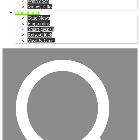
Wein doch
MoneyTalks
Promotionen
Gute News
Flugmodus
Smart gespart
Reise-Glück
Meat & Greet