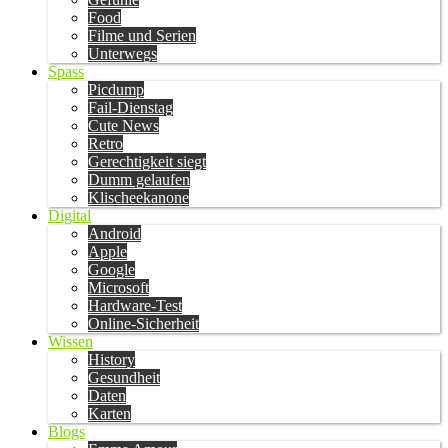
Food
Filme und Serien
Unterwegs
Spass
Picdump
Fail-Dienstag
Cute News
Retro
Gerechtigkeit siegt
Dumm gelaufen
Klischeekanone
Digital
Android
Apple
Google
Microsoft
Hardware-Test
Online-Sicherheit
Wissen
History
Gesundheit
Daten
Karten
Blogs