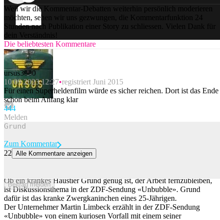
Weil wir die Kommentar-Debatten weiterhin persönlich moderieren
möchten, sehen wir uns gezwungen, die Kommentarfunktion 24
Stunden nach Publikation einer Story zu schliessen. Vielen Dank für
dein Verständnis!
Die beliebtesten Kommentare
ursus3000
10.09.2023 12:27
registriert Juni 2015
Für einen Superheldenfilm würde es sicher reichen. Dort ist das Ende
schon beim Anfang klar
44
4
Melden
Zum Kommentar
22
Alle Kommentare anzeigen
Chef platzt der Kragen, weil Mitarbeiter wegen kranken Kaninchens
fehlt
Ob ein krankes Haustier Grund genug ist, der Arbeit fernzubleiben,
Beitrag melden
ist Diskussionsthema in der ZDF-Sendung «Unbubble». Grund
dafür ist das kranke Zwergkaninchen eines 25-Jährigen.
Der Unternehmer Martin Limbeck erzählt in der ZDF-Sendung
«Unbubble» von einem kuriosen Vorfall mit einem seiner