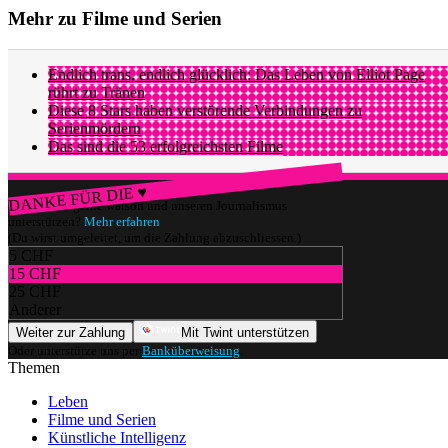
Mehr zu Filme und Serien
Endlich trans, endlich glücklich: Das Leben von Elliot Page
rührt zu Tränen
Diese 8 Stars haben verstörende Verbindungen zu
Serienmördern
Das sind die 53 erfolgreichsten Filme
DANKE FÜR DIE ♥
Würdest du gerne watson und unseren Journalismus
unterstützen?
Mehr erfahren
(Du wirst umgeleitet, um die Zahlung abzuschliessen.)
5 CHF
15 CHF
25 CHF
Anderer
Weiter zur Zahlung
Mit Twint unterstützen
Oder unterstütze uns per
Banküberweisung
.
Themen
Leben
Filme und Serien
Künstliche Intelligenz