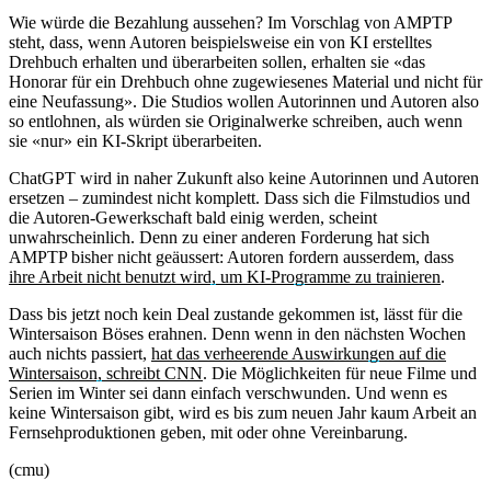
Wie würde die Bezahlung aussehen? Im Vorschlag von AMPTP
steht, dass, wenn Autoren beispielsweise ein von KI erstelltes
Drehbuch erhalten und überarbeiten sollen, erhalten sie «das
Honorar für ein Drehbuch ohne zugewiesenes Material und nicht für
eine Neufassung». Die Studios wollen Autorinnen und Autoren also
so entlohnen, als würden sie Originalwerke schreiben, auch wenn
sie «nur» ein KI-Skript überarbeiten.
ChatGPT wird in naher Zukunft also keine Autorinnen und Autoren
ersetzen – zumindest nicht komplett. Dass sich die Filmstudios und
die Autoren-Gewerkschaft bald einig werden, scheint
unwahrscheinlich. Denn zu einer anderen Forderung hat sich
AMPTP bisher nicht geäussert: Autoren fordern ausserdem, dass
ihre Arbeit nicht benutzt wird, um KI-Programme zu trainieren
.
Dass bis jetzt noch kein Deal zustande gekommen ist, lässt für die
Wintersaison Böses erahnen. Denn wenn in den nächsten Wochen
auch nichts passiert,
hat das verheerende Auswirkungen auf die
Wintersaison, schreibt CNN
. Die Möglichkeiten für neue Filme und
Serien im Winter sei dann einfach verschwunden. Und wenn es
keine Wintersaison gibt, wird es bis zum neuen Jahr kaum Arbeit an
Fernsehproduktionen geben, mit oder ohne Vereinbarung.
(cmu)