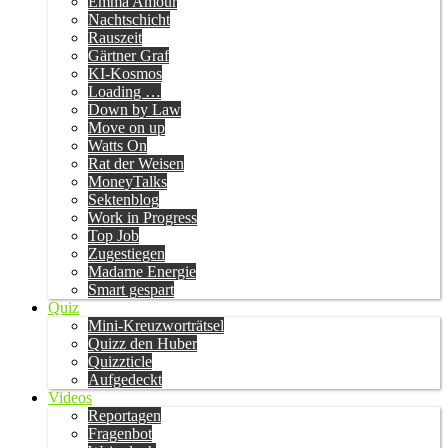
Emma Amour
Nachtschicht
Rauszeit
Gärtner Graf
KI-Kosmos
Loading …
Down by Law
Move on up
Watts On
Rat der Weisen
MoneyTalks
Sektenblog
Work in Progress
Top Job
Zugestiegen
Madame Energie
Smart gespart
Quiz
Mini-Kreuzworträtsel
Quizz den Huber
Quizzticle
Aufgedeckt
Videos
Reportagen
Fragenbot