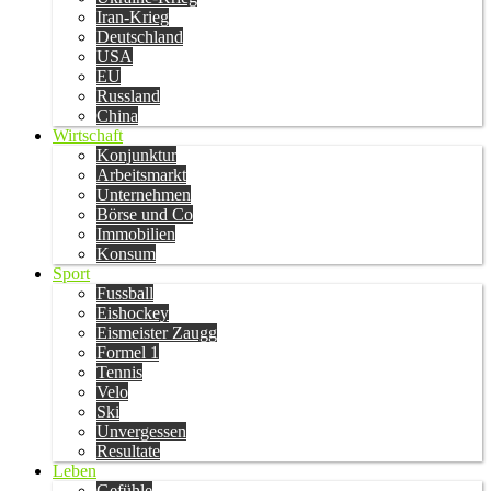
Iran-Krieg
Deutschland
USA
EU
Russland
China
Wirtschaft
Konjunktur
Arbeitsmarkt
Unternehmen
Börse und Co
Immobilien
Konsum
Sport
Fussball
Eishockey
Eismeister Zaugg
Formel 1
Tennis
Velo
Ski
Unvergessen
Resultate
Leben
Gefühle