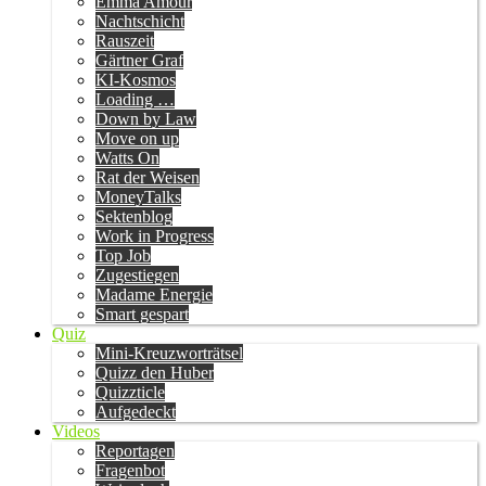
Emma Amour
Nachtschicht
Rauszeit
Gärtner Graf
KI-Kosmos
Loading …
Down by Law
Move on up
Watts On
Rat der Weisen
MoneyTalks
Sektenblog
Work in Progress
Top Job
Zugestiegen
Madame Energie
Smart gespart
Quiz
Mini-Kreuzworträtsel
Quizz den Huber
Quizzticle
Aufgedeckt
Videos
Reportagen
Fragenbot