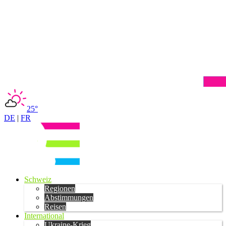
25°
DE
|
FR
Schweiz
Regionen
Abstimmungen
Reisen
International
Ukraine-Krieg