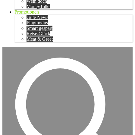
Wein doch
MoneyTalks
Promotionen
Gute News
Flugmodus
Smart gespart
Reise-Glück
Meat & Greet