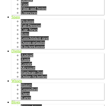
Food
Filme und Serien
Unterwegs
Spass
Picdump
Fail-Dienstag
Cute News
Retro
Gerechtigkeit siegt
Dumm gelaufen
Klischeekanone
Digital
Android
Apple
Google
Microsoft
Hardware-Test
Online-Sicherheit
Wissen
History
Gesundheit
Daten
Karten
Blogs