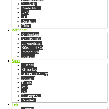
Iran-Krieg
Deutschland
USA
EU
Russland
China
Wirtschaft
Konjunktur
Arbeitsmarkt
Unternehmen
Börse und Co
Immobilien
Konsum
Sport
Fussball
Eishockey
Eismeister Zaugg
Formel 1
Tennis
Velo
Ski
Unvergessen
Resultate
Leben
Gefühle