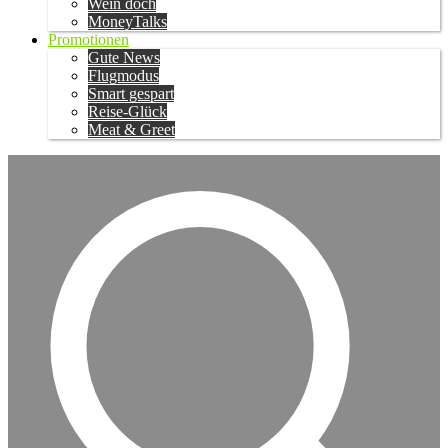
Wein doch
MoneyTalks
Promotionen
Gute News
Flugmodus
Smart gespart
Reise-Glück
Meat & Greet