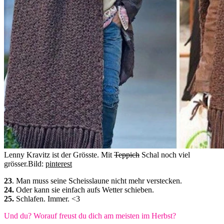
Lenny Kravitz ist der Grösste. Mit
Teppich
Schal noch viel
grösser.
Bild:
pinterest
23
. Man muss seine Scheisslaune nicht mehr verstecken.
24.
Oder kann sie einfach aufs Wetter schieben.
25.
Schlafen. Immer. <3
Und du? Worauf freust du dich am meisten im Herbst?