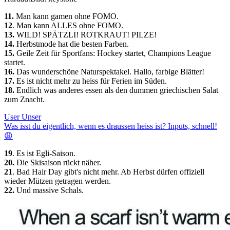
11.
Man kann gamen ohne FOMO.
12
. Man kann ALLES ohne FOMO.
13.
WILD! SPÄTZLI! ROTKRAUT! PILZE!
14.
Herbstmode hat die besten Farben.
15.
Geile Zeit für Sportfans: Hockey startet, Champions League
startet.
16.
Das wunderschöne Naturspektakel. Hallo, farbige Blätter!
17.
Es ist nicht mehr zu heiss für Ferien im Süden.
18.
Endlich was anderes essen als den dummen griechischen Salat
zum Znacht.
User Unser
Was isst du eigentlich, wenn es draussen heiss ist? Inputs, schnell!
😩
19
. Es ist Egli-Saison.
20.
Die Skisaison rückt näher.
21
. Bad Hair Day gibt's nicht mehr. Ab Herbst dürfen offiziell
wieder Mützen getragen werden.
22.
Und massive Schals.