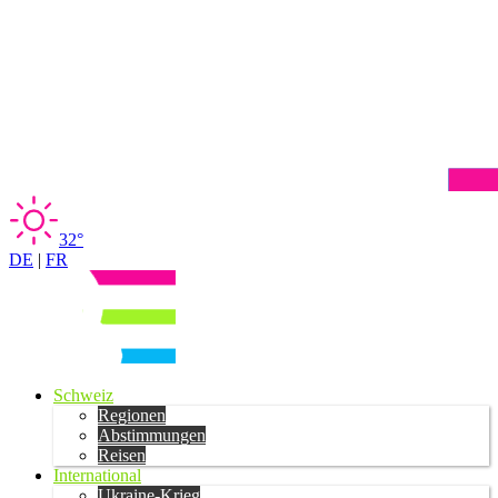
32°
DE
|
FR
Schweiz
Regionen
Abstimmungen
Reisen
International
Ukraine-Krieg