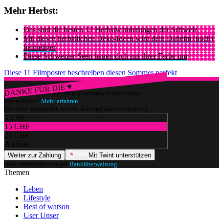
Mehr Herbst:
Das sind die besten 12 Herbstwanderungen der Schweiz
Mit diesen herbstlichen Deko-Ideen wird dein Daheim (noch)
heimeliger
Diese Schweizer Seen hauen dich mit ihrer Farbe um
Diese 11 Filmposter beschreiben diesen Sommer perfekt
DANKE FÜR DIE ♥
Würdest du gerne watson und unseren Journalismus
unterstützen?
Mehr erfahren
(Du wirst umgeleitet, um die Zahlung abzuschliessen.)
5 CHF
15 CHF
25 CHF
Anderer
Weiter zur Zahlung
Mit Twint unterstützen
Oder unterstütze uns per
Banküberweisung
.
Themen
Leben
Lifestyle
Best of watson
User Unser