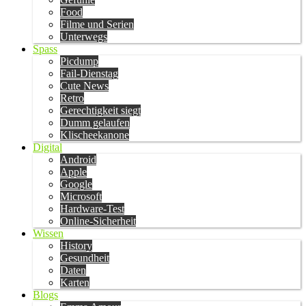
Food
Filme und Serien
Unterwegs
Spass
Picdump
Fail-Dienstag
Cute News
Retro
Gerechtigkeit siegt
Dumm gelaufen
Klischeekanone
Digital
Android
Apple
Google
Microsoft
Hardware-Test
Online-Sicherheit
Wissen
History
Gesundheit
Daten
Karten
Blogs