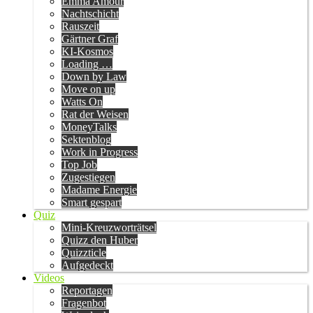
Emma Amour
Nachtschicht
Rauszeit
Gärtner Graf
KI-Kosmos
Loading …
Down by Law
Move on up
Watts On
Rat der Weisen
MoneyTalks
Sektenblog
Work in Progress
Top Job
Zugestiegen
Madame Energie
Smart gespart
Quiz
Mini-Kreuzworträtsel
Quizz den Huber
Quizzticle
Aufgedeckt
Videos
Reportagen
Fragenbot