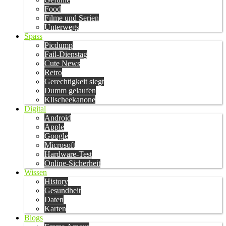
Food
Filme und Serien
Unterwegs
Spass
Picdump
Fail-Dienstag
Cute News
Retro
Gerechtigkeit siegt
Dumm gelaufen
Klischeekanone
Digital
Android
Apple
Google
Microsoft
Hardware-Test
Online-Sicherheit
Wissen
History
Gesundheit
Daten
Karten
Blogs