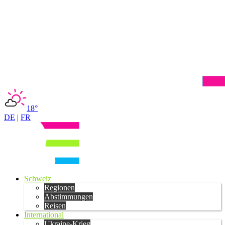
18°
DE
|
FR
Schweiz
Regionen
Abstimmungen
Reisen
International
Ukraine-Krieg