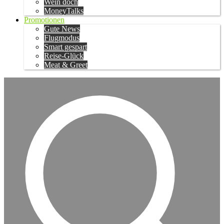
Wein doch
MoneyTalks
Promotionen
Gute News
Flugmodus
Smart gespart
Reise-Glück
Meat & Greet