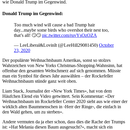
wie Donald Trump im Gegenwind.
Donald Trump im Gegenwind:
Too much wind will cause a bad Trump hair
day...maybe some birds who overshot their nest too,
that’s all! 🙄🙄
pic.twitter.com/ruvYsOzOZA
— LeeLiberal&LovinIt (@LeeHill29081450)
October
23, 2020
Der populärste Weihnachtsbaum Amerikas, sonst so stolzes
Wahrzeichen von New Yorks Christmas-Shopping-Wahnsinn, hat
offenbar den gesamten Weltschmerz auf sich genommen. Müsste
man ein Symbol für dieses Jahr auswählen – der Rockefeller
Weihnachtsbaum stünde ganz weit oben.
Liam Stack, Journalist der «New York Times», hat von dem
Häufchen Elend ein Video getwittert. Sein Kommentar: «Der
Weihnachtsbaum im Rockefeller Center 2020 sieht aus wie einer der
wirklich alten Baummenschen in ‹Herr der Ringe›, die einfach in
den Wald gehen, um zu sterben».
Andere vermuten da ja eher schon, dass dies die Rache der Trumps
ist: «Hat Melania diesen Baum ausgesucht?», macht sich ein