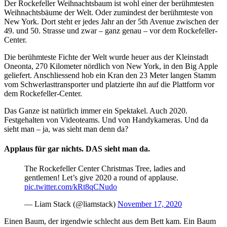
Der Rockefeller Weihnachtsbaum ist wohl einer der berühmtesten
Weihnachtsbäume der Welt. Oder zumindest der berühmteste von
New York. Dort steht er jedes Jahr an der 5th Avenue zwischen der
49. und 50. Strasse und zwar – ganz genau – vor dem Rockefeller-
Center.
Die berühmteste Fichte der Welt wurde heuer aus der Kleinstadt
Oneonta, 270 Kilometer nördlich von New York, in den Big Apple
geliefert. Anschliessend hob ein Kran den 23 Meter langen Stamm
vom Schwerlasttransporter und platzierte ihn auf die Plattform vor
dem Rockefeller-Center.
Das Ganze ist natürlich immer ein Spektakel. Auch 2020.
Festgehalten von Videoteams. Und von Handykameras. Und da
sieht man – ja, was sieht man denn da?
Applaus für gar nichts. DAS sieht man da.
The Rockefeller Center Christmas Tree, ladies and
gentlemen! Let’s give 2020 a round of applause.
pic.twitter.com/kRt8qCNudo
— Liam Stack (@liamstack)
November 17, 2020
Einen Baum, der irgendwie schlecht aus dem Bett kam. Ein Baum