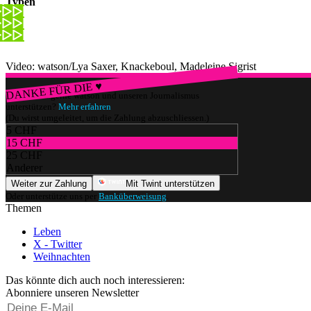
Typen
Video: watson/Lya Saxer, Knackeboul, Madeleine Sigrist
DANKE FÜR DIE ♥
Würdest du gerne watson und unseren Journalismus
unterstützen?
Mehr erfahren
(Du wirst umgeleitet, um die Zahlung abzuschliessen.)
5 CHF
15 CHF
25 CHF
Anderer
Weiter zur Zahlung
Mit Twint unterstützen
Oder unterstütze uns per
Banküberweisung
.
Themen
Leben
X - Twitter
Weihnachten
Das könnte dich auch noch interessieren:
Abonniere unseren Newsletter