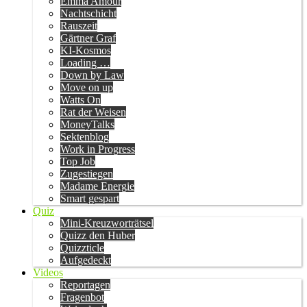
Emma Amour
Nachtschicht
Rauszeit
Gärtner Graf
KI-Kosmos
Loading …
Down by Law
Move on up
Watts On
Rat der Weisen
MoneyTalks
Sektenblog
Work in Progress
Top Job
Zugestiegen
Madame Energie
Smart gespart
Quiz
Mini-Kreuzworträtsel
Quizz den Huber
Quizzticle
Aufgedeckt
Videos
Reportagen
Fragenbot