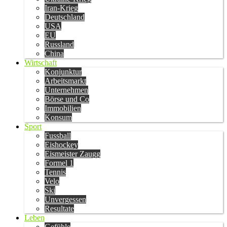
Iran-Krieg
Deutschland
USA
EU
Russland
China
Wirtschaft
Konjunktur
Arbeitsmarkt
Unternehmen
Börse und Co
Immobilien
Konsum
Sport
Fussball
Eishockey
Eismeister Zaugg
Formel 1
Tennis
Velo
Ski
Unvergessen
Resultate
Leben
Gefühle