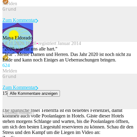
Melden
Zum Kommentar
Maya Eldorado
18.11.2020 10:28
registriert Januar 2014
Beitrag melden
"2020 war für uns alle hart."
"War". Meine Damen und Herren. Das Jahr 2020 ist noch nicht zu
Ende und kann noch Einiges an Ueberraschungen bringen.
62
4
Melden
Zum Kommentar
15
Alle Kommentare anzeigen
Der «Tüechli-Krieg» um den besten Liegestuhl am Hotelpool hat
wieder begonnen
Die spanische Insel Teneriffa ist ein beliebtes Ferienziel, damit
Beitrag melden
kommen auch volle Poolanlagen in Hotels. Gäste dieser Hotels
stehen morgens Schlange und warten, bis die Poolanlagen öffnen,
um sich den besten Liegestuhl reservieren zu können. Schau dir den
Stress und den Kampf um die Liegen im Video an: