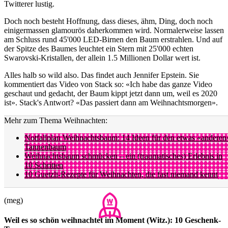
Twitterer lustig.
Doch noch besteht Hoffnung, dass dieses, ähm, Ding, doch noch
einigermassen glamourös daherkommen wird. Normalerweise lassen
am Schluss rund 45'000 LED-Birnen den Baum erstrahlen. Und auf
der Spitze des Baumes leuchtet ein Stern mit 25'000 echten
Swarovski-Kristallen, der allein 1.5 Millionen Dollar wert ist.
Alles halb so wild also. Das findet auch Jennifer Epstein. Sie
kommentiert das Video von Stack so: «Ich habe das ganze Video
geschaut und gedacht, der Baum kippt jetzt dann um, weil es 2020
ist». Stack's Antwort? «Das passiert dann am Weihnachtsmorgen».
Mehr zum Thema Weihnachten:
Notfallplan Weihnachtsbaum: 14 Ideen für den etwas «anderen
Tannenbaum
Weihnachtsbaum schmücken – ein (traumatisches) Erlebnis in
10 Schritten
10 Guetzli-Rezepte für Weihnachten, die fast niemand kennt
(meg)
Weil es so schön weihnachtet im Moment (Witz.): 10 Geschenk-