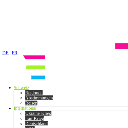
DE
|
FR
Schweiz
Regionen
Abstimmungen
Reisen
International
Ukraine-Krieg
Iran-Krieg
Deutschland