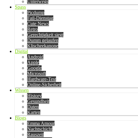
Unterwegs
Spass
Picdump
Fail-Dienstag
Cute News
Retro
Gerechtigkeit siegt
Dumm gelaufen
Klischeekanone
Digital
Android
Apple
Google
Microsoft
Hardware-Test
Online-Sicherheit
Wissen
History
Gesundheit
Daten
Karten
Blogs
Emma Amour
Nachtschicht
Rauszeit