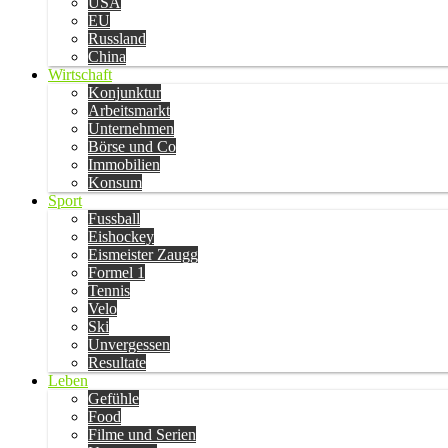
USA
EU
Russland
China
Wirtschaft
Konjunktur
Arbeitsmarkt
Unternehmen
Börse und Co
Immobilien
Konsum
Sport
Fussball
Eishockey
Eismeister Zaugg
Formel 1
Tennis
Velo
Ski
Unvergessen
Resultate
Leben
Gefühle
Food
Filme und Serien