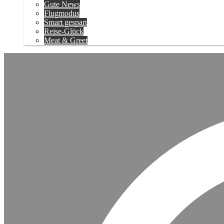
Gute News
Flugmodus
Smart gespart
Reise-Glück
Meat & Greet