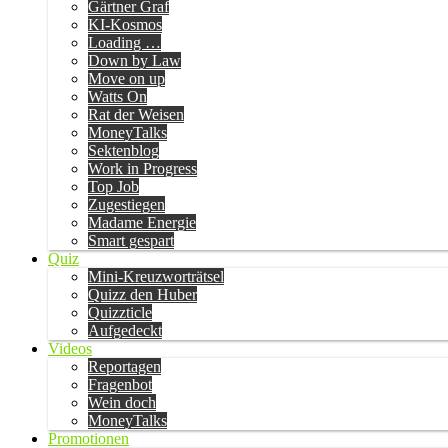
Gärtner Graf
KI-Kosmos
Loading …
Down by Law
Move on up
Watts On
Rat der Weisen
MoneyTalks
Sektenblog
Work in Progress
Top Job
Zugestiegen
Madame Energie
Smart gespart
Quiz
Mini-Kreuzworträtsel
Quizz den Huber
Quizzticle
Aufgedeckt
Videos
Reportagen
Fragenbot
Wein doch
MoneyTalks
Promotionen