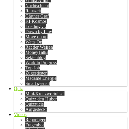
Emma Amour
Nachtschicht
Rauszeit
Gärtner Graf
KI-Kosmos
Loading …
Down by Law
Move on up
Watts On
Rat der Weisen
MoneyTalks
Sektenblog
Work in Progress
Top Job
Zugestiegen
Madame Energie
Smart gespart
Quiz
Mini-Kreuzworträtsel
Quizz den Huber
Quizzticle
Aufgedeckt
Videos
Reportagen
Fragenbot