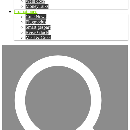
Wein doch
MoneyTalks
Promotionen
Gute News
Flugmodus
Smart gespart
Reise-Glück
Meat & Greet