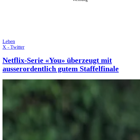
Leben
X - Twitter
Netflix-Serie «You» überzeugt mit
ausserordentlich gutem Staffelfinale