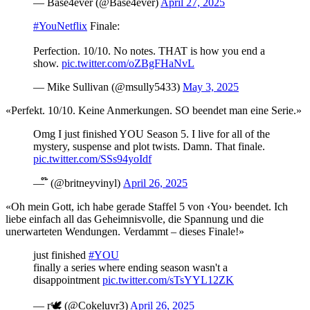
— Base4ever (@Base4ever)
April 27, 2025
#YouNetflix
Finale:
Perfection. 10/10. No notes. THAT is how you end a
show.
pic.twitter.com/oZBgFHaNvL
— Mike Sullivan (@msully5433)
May 3, 2025
«Perfekt. 10/10. Keine Anmerkungen. SO beendet man eine Serie.»
Omg I just finished YOU Season 5. I live for all of the
mystery, suspense and plot twists. Damn. That finale.
pic.twitter.com/SSs94yoIdf
— ໊ (@britneyvinyl)
April 26, 2025
«Oh mein Gott, ich habe gerade Staffel 5 von ‹You› beendet. Ich
liebe einfach all das Geheimnisvolle, die Spannung und die
unerwarteten Wendungen. Verdammt – dieses Finale!»
just finished
#YOU
finally a series where ending season wasn't a
disappointment
pic.twitter.com/sTsYYL12ZK
— r🕊️ (@Cokeluvr3)
April 26, 2025