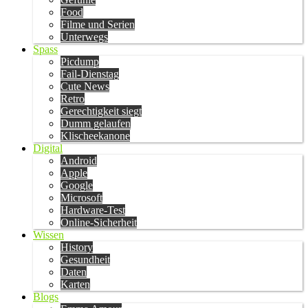
Food
Filme und Serien
Unterwegs
Spass
Picdump
Fail-Dienstag
Cute News
Retro
Gerechtigkeit siegt
Dumm gelaufen
Klischeekanone
Digital
Android
Apple
Google
Microsoft
Hardware-Test
Online-Sicherheit
Wissen
History
Gesundheit
Daten
Karten
Blogs