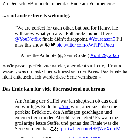
Zu Deutsch: «Bin noch immer das Ende am Verarbeiten.»
... sind andere bereits wehmütig.
“We are perfect for each other, but bad for Henry. He
will know what you are.” Full circle moment here.
@YouNetflix
finale didn’t disappoint.
#Youseason5
I’ll
miss this show 😭💔
pic.twitter.com/kWFIPGPucu
— Anne the Antidote (@SenileCoder)
April 29, 2025
«‹Wir passen perfekt zueinander, aber nicht zu Henry. Er wird
wissen, was du bist.› Hier schliesst sich der Kreis. Das Finale hat
nicht enttäuscht. Ich werde diese Serie vermissen.»
Das Ende kam für viele überraschend gut heraus
Am Anfang der Staffel war ich skeptisch ob das echt
ein würdiges Ende für
#You
wird, aber sie haben die
perfekte Brücke zu den Anfängen geschlagen und
einen extrem runden Abschluss geliefert! Es war eine
großartige letzte Staffel und genau das Finale was die
Serie verdient hat 👏🏻
pic.twitter.com/ISFjWgXomM