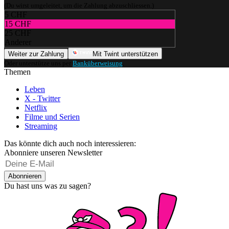
(Du wirst umgeleitet, um die Zahlung abzuschliessen.)
5 CHF
15 CHF
25 CHF
Anderer
Weiter zur Zahlung
Mit Twint unterstützen
Oder unterstütze uns per
Banküberweisung
.
Themen
Leben
X - Twitter
Netflix
Filme und Serien
Streaming
Das könnte dich auch noch interessieren:
Abonniere unseren Newsletter
Abonnieren
Du hast uns was zu sagen?