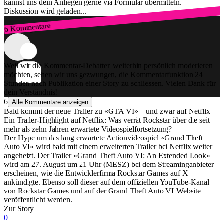
kannst uns dein Anliegen gerne via Formular übermitteln.
Diskussion wird geladen...
6 Kommentare
Zum Login
Weil wir die Kommentar-Debatten weiterhin persönlich moderieren
möchten, sehen wir uns gezwungen, die Kommentarfunktion 24
Stunden nach Publikation einer Story zu schliessen. Vielen Dank für
dein Verständnis!
6
Alle Kommentare anzeigen
Bald kommt der neue Trailer zu «GTA VI» – und zwar auf Netflix
Ein Trailer-Highlight auf Netflix: Was verrät Rockstar über die seit
mehr als zehn Jahren erwartete Videospielfortsetzung?
Der Hype um das lang erwartete Actionvideospiel «Grand Theft
Auto VI» wird bald mit einem erweiterten Trailer bei Netflix weiter
angeheizt. Der Trailer «Grand Theft Auto VI: An Extended Look»
wird am 27. August um 21 Uhr (MESZ) bei dem Streaminganbieter
erscheinen, wie die Entwicklerfirma Rockstar Games auf X
ankündigte. Ebenso soll dieser auf dem offiziellen YouTube-Kanal
von Rockstar Games und auf der Grand Theft Auto VI-Website
veröffentlicht werden.
Zur Story
0