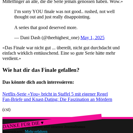
Mittelfinger an alle, die die Serie jemals genossen haben. Wow.»
I’m sorry YOU finale was not good.. rushed, not well
thought out and just really disappointing.
A series that good deserved more.
— Dani Dash (@theehighest_one)
May 1, 2025
«Das Finale war nicht gut ... übereilt, nicht gut durchdacht und
einfach wirklich enttäuschend. Eine so gute Serie hätte mehr
verdient.»
Wie hat dir das Finale gefallen?
Das könnte dich auch interessieren:
Netflix-Serie «You» bricht in Staffel 5 mit eigener Regel
Fan-Briefe und Knast-Dating: Die Faszination an Mördern
(cst)
DANKE FÜR DIE ♥
Würdest du gerne watson und unseren Journalismus
unterstützen?
Mehr erfahren