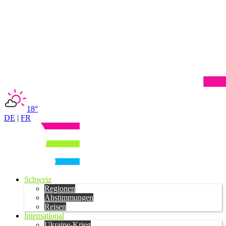
18°
DE
|
FR
Schweiz
Regionen
Abstimmungen
Reisen
International
Ukraine-Krieg