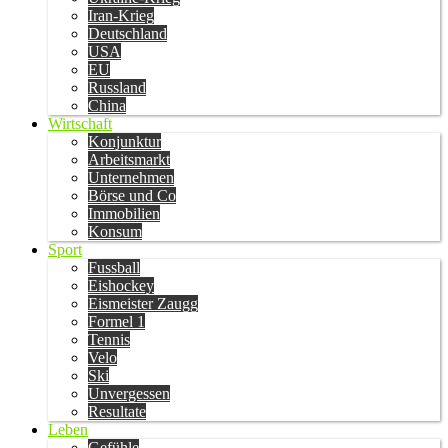
Iran-Krieg
Deutschland
USA
EU
Russland
China
Wirtschaft
Konjunktur
Arbeitsmarkt
Unternehmen
Börse und Co
Immobilien
Konsum
Sport
Fussball
Eishockey
Eismeister Zaugg
Formel 1
Tennis
Velo
Ski
Unvergessen
Resultate
Leben
Gefühle