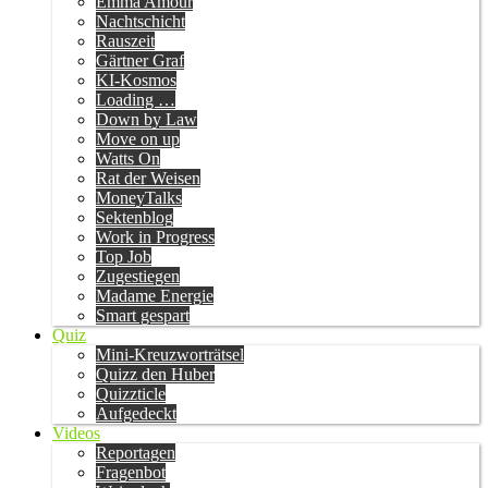
Emma Amour
Nachtschicht
Rauszeit
Gärtner Graf
KI-Kosmos
Loading …
Down by Law
Move on up
Watts On
Rat der Weisen
MoneyTalks
Sektenblog
Work in Progress
Top Job
Zugestiegen
Madame Energie
Smart gespart
Quiz
Mini-Kreuzworträtsel
Quizz den Huber
Quizzticle
Aufgedeckt
Videos
Reportagen
Fragenbot