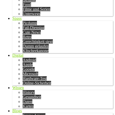
Food
Filme und Serien
Unterwegs
Spass
Picdump
Fail-Dienstag
Cute News
Retro
Gerechtigkeit siegt
Dumm gelaufen
Klischeekanone
Digital
Android
Apple
Google
Microsoft
Hardware-Test
Online-Sicherheit
Wissen
History
Gesundheit
Daten
Karten
Blogs