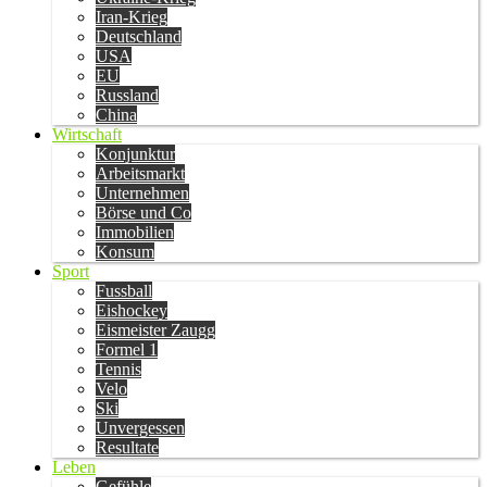
Iran-Krieg
Deutschland
USA
EU
Russland
China
Wirtschaft
Konjunktur
Arbeitsmarkt
Unternehmen
Börse und Co
Immobilien
Konsum
Sport
Fussball
Eishockey
Eismeister Zaugg
Formel 1
Tennis
Velo
Ski
Unvergessen
Resultate
Leben
Gefühle