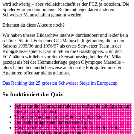
wird schwierig – aber vielleicht schafft es der FCZ ja trotzdem. Die
Spieler würden dann in einer Reihe mit legendären anderen
Schweizer Mannschaften genannt werden.
Erkennst du diese Akteure noch?
Wir haben unsere Bildarchive intensiv durchstöbert und leider kein
schönes Startelf-Foto einer GC-Mannschaft gefunden, die in den
Saisons 1995/96 und 1996/97 als erstes Schweizer Team in der
Königsklasse spielte. Darum fehlen die Grasshoppers. Und den
FCZ hätten wir lieber vor dem Sensationssieg bei der AC Milan
gezeigt als bei der Heimniederlage gegen Olympique Marseille –
bloss haben bedauerlicherweise auch da die Fotografen unserer
Agenturen offenbar nichts geknipst.
Das Ranking der 25 grössten Schweizer Siege im Europacup
So funktioniert das Quiz
Schau dir die Mannschaftsbilder an und zähle alle Spieler auf,
die du darauf erkennst.
Tippe den Nachnamen des Spielers in das Feld.
Die Reihenfolge spielt dabei keine Rolle.
Hast du richtig geraten, wird der Spieler unter dem Foto
aufgelistet und du kannst weiter raten.