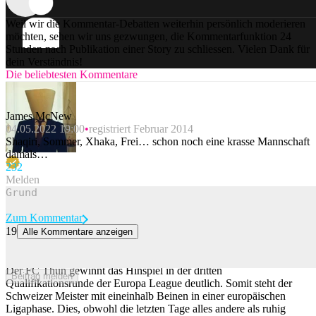
Weil wir die Kommentar-Debatten weiterhin persönlich moderieren
möchten, sehen wir uns gezwungen, die Kommentarfunktion 24
Stunden nach Publikation einer Story zu schliessen. Vielen Dank für
dein Verständnis!
Die beliebtesten Kommentare
James McNew
04.05.2022 19:00
registriert Februar 2014
Shaqiri, Sommer, Xhaka, Frei… schon noch eine krasse Mannschaft
damals…
23
2
Melden
Zum Kommentar
19
Alle Kommentare anzeigen
Nach turbulenten Tagen ist Thun der europäischen Ligaphase ganz
nah
Der FC Thun gewinnt das Hinspiel in der dritten
Beitrag melden
Qualifikationsrunde der Europa League deutlich. Somit steht der
Schweizer Meister mit eineinhalb Beinen in einer europäischen
Ligaphase. Dies, obwohl die letzten Tage alles andere als ruhig