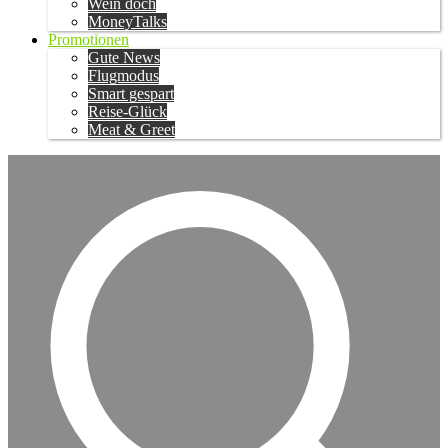
Wein doch
MoneyTalks
Promotionen
Gute News
Flugmodus
Smart gespart
Reise-Glück
Meat & Greet