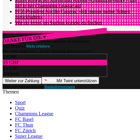
Rullis schwacher Abend und Klopps «Quadruple-Mist» – das
fiel in der Champions League auf
FCZ-Präsident Ancillo Canepa: «Ich musste meine Tränen
zurückhalten»
Wie du lernst, im Stadion korrekt zu fluchen
DANKE FÜR DIE ♥
Würdest du gerne watson und unseren Journalismus
unterstützen?
Mehr erfahren
(Du wirst umgeleitet, um die Zahlung abzuschliessen.)
5 CHF
15 CHF
25 CHF
Anderer
Weiter zur Zahlung
Mit Twint unterstützen
Oder unterstütze uns per
Banküberweisung
.
Themen
Sport
Quiz
Champions League
FC Basel
FC Thun
FC Zürich
Super League