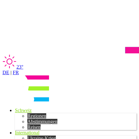
23°
DE
|
FR
Schweiz
Regionen
Abstimmungen
Reisen
International
Ukraine-Krieg