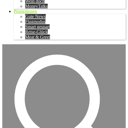
Wein doch
MoneyTalks
Promotionen
Gute News
Flugmodus
Smart gespart
Reise-Glück
Meat & Greet