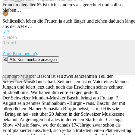
Beitrag melden
Frauenrentenalter 65 ist nichts anderes als gerechnet und soll so
bleiben…
Schliesslich leben die Frauen ja auch länger und ziehen dadurch länge
aus der AHV…
31
5
Melden
Zum Kommentar
50
Alle Kommentare anzeigen
«Für das schäme ich mich auch»: Baschi über Fails, Fans und
seinen Leo-Tanga
Mundart-Musiker Baschi ist seit zwei Jahrzehnten Teil der
Beitrag melden
Schweizer Musiklandschaft. Seit neustem ist er Vater eines kleinen
Jungen und feiert jetzt auch noch das Erscheinen seines zehnten
Studioalbums. Wir haben ihm eure Fragen gestellt.
Der Schweizer Mundart-Musiker Baschi bringt am Freitag, 7.
August sein zehntes Studioalbum «Bürgin» raus. Baschi, der mit
bürgerlichem Namen Sebastian Bürgin heisst, ist mit Hits wie
«Bring en hei» seit über 20 Jahren in der Schweizer Musikszene
bekannt. Angefangen hat alles in der ersten Staffel der Casting-
Show «Music Star», wo der damals 17-Jährige zwar schon als
Fünftplatzierter ausschied, sich jedoch trotzdem einen Plattenvertrag