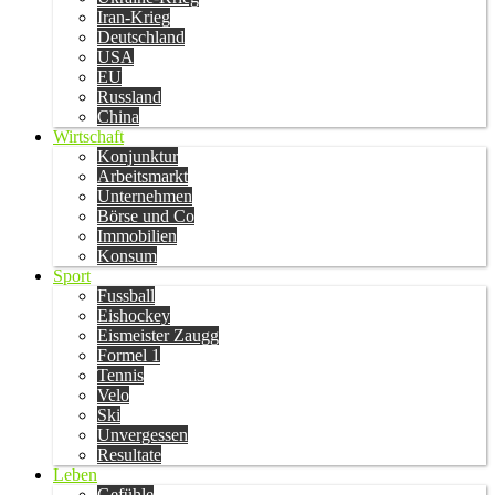
Iran-Krieg
Deutschland
USA
EU
Russland
China
Wirtschaft
Konjunktur
Arbeitsmarkt
Unternehmen
Börse und Co
Immobilien
Konsum
Sport
Fussball
Eishockey
Eismeister Zaugg
Formel 1
Tennis
Velo
Ski
Unvergessen
Resultate
Leben
Gefühle