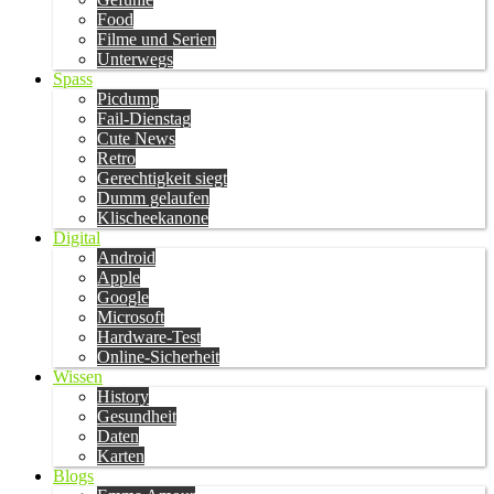
Food
Filme und Serien
Unterwegs
Spass
Picdump
Fail-Dienstag
Cute News
Retro
Gerechtigkeit siegt
Dumm gelaufen
Klischeekanone
Digital
Android
Apple
Google
Microsoft
Hardware-Test
Online-Sicherheit
Wissen
History
Gesundheit
Daten
Karten
Blogs