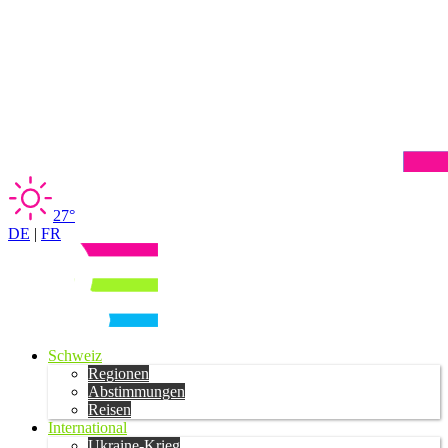
27°
DE
|
FR
Schweiz
Regionen
Abstimmungen
Reisen
International
Ukraine-Krieg