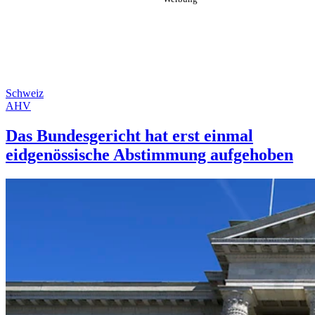
Schweiz
AHV
Das Bundesgericht hat erst einmal
eidgenössische Abstimmung aufgehoben