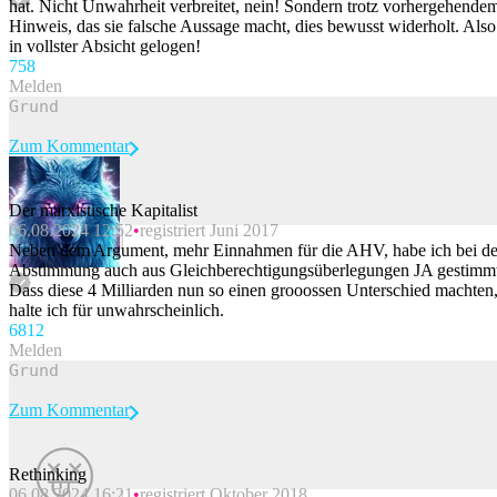
hat. Nicht Unwahrheit verbreitet, nein! Sondern trotz vorhergehende
Hinweis, das sie falsche Aussage macht, dies bewusst widerholt. Also
in vollster Absicht gelogen!
75
8
Melden
Zum Kommentar
Der marxistische Kapitalist
06.08.2024 12:52
registriert Juni 2017
Beitrag melden
Neben dem Argument, mehr Einnahmen für die AHV, habe ich bei de
Abstimmung auch aus Gleichberechtigungsüberlegungen JA gestimm
Dass diese 4 Milliarden nun so einen grooossen Unterschied machten
halte ich für unwahrscheinlich.
68
12
Melden
Zum Kommentar
Rethinking
06.08.2024 16:21
registriert Oktober 2018