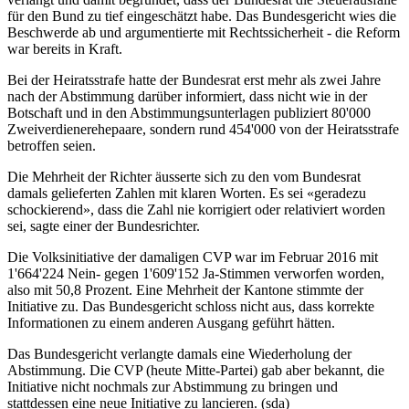
für den Bund zu tief eingeschätzt habe. Das Bundesgericht wies die
Beschwerde ab und argumentierte mit Rechtssicherheit - die Reform
war bereits in Kraft.
Bei der Heiratsstrafe hatte der Bundesrat erst mehr als zwei Jahre
nach der Abstimmung darüber informiert, dass nicht wie in der
Botschaft und in den Abstimmungsunterlagen publiziert 80'000
Zweiverdienerehepaare, sondern rund 454'000 von der Heiratsstrafe
betroffen seien.
Die Mehrheit der Richter äusserte sich zu den vom Bundesrat
damals gelieferten Zahlen mit klaren Worten. Es sei «geradezu
schockierend», dass die Zahl nie korrigiert oder relativiert worden
sei, sagte einer der Bundesrichter.
Die Volksinitiative der damaligen CVP war im Februar 2016 mit
1'664'224 Nein- gegen 1'609'152 Ja-Stimmen verworfen worden,
also mit 50,8 Prozent. Eine Mehrheit der Kantone stimmte der
Initiative zu. Das Bundesgericht schloss nicht aus, dass korrekte
Informationen zu einem anderen Ausgang geführt hätten.
Das Bundesgericht verlangte damals eine Wiederholung der
Abstimmung. Die CVP (heute Mitte-Partei) gab aber bekannt, die
Initiative nicht nochmals zur Abstimmung zu bringen und
stattdessen eine neue Initiative zu lancieren. (sda)