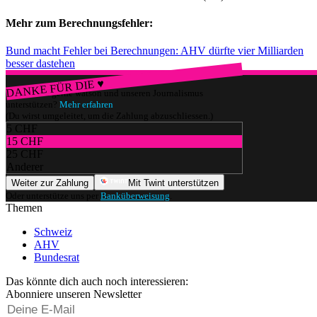
Mehr zum Berechnungsfehler:
Bund macht Fehler bei Berechnungen: AHV dürfte vier Milliarden
besser dastehen
DANKE FÜR DIE ♥
Würdest du gerne watson und unseren Journalismus
unterstützen?
Mehr erfahren
(Du wirst umgeleitet, um die Zahlung abzuschliessen.)
5 CHF
15 CHF
25 CHF
Anderer
Weiter zur Zahlung
Mit Twint unterstützen
Oder unterstütze uns per
Banküberweisung
.
Themen
Schweiz
AHV
Bundesrat
Das könnte dich auch noch interessieren:
Abonniere unseren Newsletter