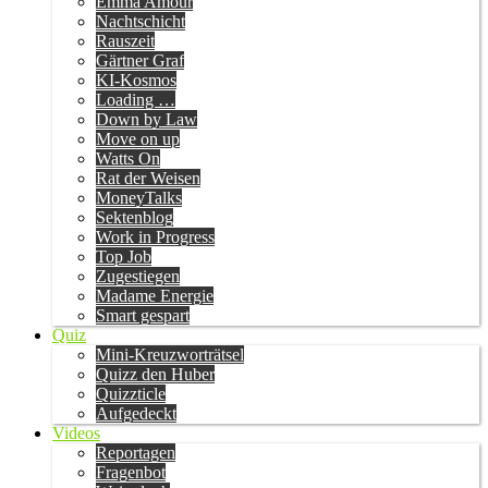
Emma Amour
Nachtschicht
Rauszeit
Gärtner Graf
KI-Kosmos
Loading …
Down by Law
Move on up
Watts On
Rat der Weisen
MoneyTalks
Sektenblog
Work in Progress
Top Job
Zugestiegen
Madame Energie
Smart gespart
Quiz
Mini-Kreuzworträtsel
Quizz den Huber
Quizzticle
Aufgedeckt
Videos
Reportagen
Fragenbot