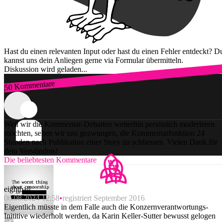
Hast du einen relevanten Input oder hast du einen Fehler entdeckt? D
kannst uns dein Anliegen gerne via Formular übermitteln.
Diskussion wird geladen...
50 Kommentare
Zum Login
Weil wir die Kommentar-Debatten weiterhin persönlich moderieren
möchten, sehen wir uns gezwungen, die Kommentarfunktion 24
Stunden nach Publikation einer Story zu schliessen. Vielen Dank für
dein Verständnis!
Die beliebtesten Kommentare
eightball
06.08.2024 12:58
registriert September 2016
Eigentlich müsste in dem Falle auch die Konzernverantwortungs-
Inititive wiederholt werden, da Karin Keller-Sutter bewusst gelogen