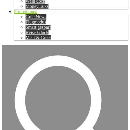
Wein doch
MoneyTalks
Promotionen
Gute News
Flugmodus
Smart gespart
Reise-Glück
Meat & Greet