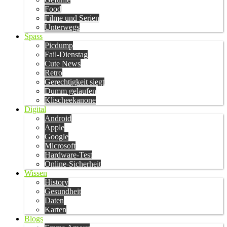
Food
Filme und Serien
Unterwegs
Spass
Picdump
Fail-Dienstag
Cute News
Retro
Gerechtigkeit siegt
Dumm gelaufen
Klischeekanone
Digital
Android
Apple
Google
Microsoft
Hardware-Test
Online-Sicherheit
Wissen
History
Gesundheit
Daten
Karten
Blogs