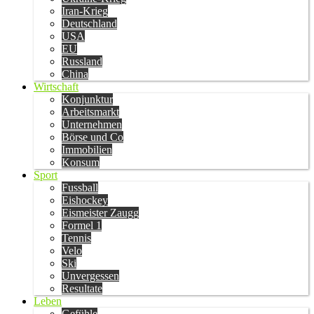
Iran-Krieg
Deutschland
USA
EU
Russland
China
Wirtschaft
Konjunktur
Arbeitsmarkt
Unternehmen
Börse und Co
Immobilien
Konsum
Sport
Fussball
Eishockey
Eismeister Zaugg
Formel 1
Tennis
Velo
Ski
Unvergessen
Resultate
Leben
Gefühle