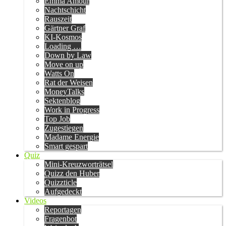
Emma Amour
Nachtschicht
Rauszeit
Gärtner Graf
KI-Kosmos
Loading …
Down by Law
Move on up
Watts On
Rat der Weisen
MoneyTalks
Sektenblog
Work in Progress
Top Job
Zugestiegen
Madame Energie
Smart gespart
Quiz
Mini-Kreuzworträtsel
Quizz den Huber
Quizzticle
Aufgedeckt
Videos
Reportagen
Fragenbot