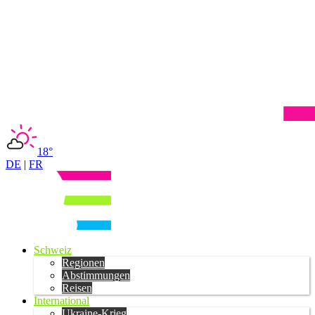
18°
DE
|
FR
Schweiz
Regionen
Abstimmungen
Reisen
International
Ukraine-Krieg