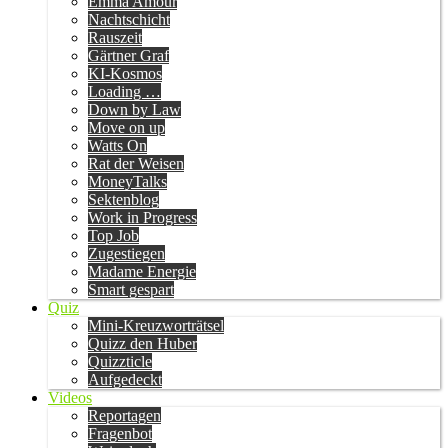
Emma Amour
Nachtschicht
Rauszeit
Gärtner Graf
KI-Kosmos
Loading …
Down by Law
Move on up
Watts On
Rat der Weisen
MoneyTalks
Sektenblog
Work in Progress
Top Job
Zugestiegen
Madame Energie
Smart gespart
Quiz
Mini-Kreuzworträtsel
Quizz den Huber
Quizzticle
Aufgedeckt
Videos
Reportagen
Fragenbot