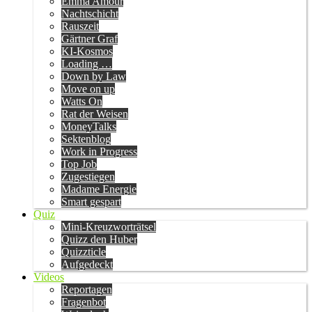
Emma Amour
Nachtschicht
Rauszeit
Gärtner Graf
KI-Kosmos
Loading …
Down by Law
Move on up
Watts On
Rat der Weisen
MoneyTalks
Sektenblog
Work in Progress
Top Job
Zugestiegen
Madame Energie
Smart gespart
Quiz
Mini-Kreuzworträtsel
Quizz den Huber
Quizzticle
Aufgedeckt
Videos
Reportagen
Fragenbot