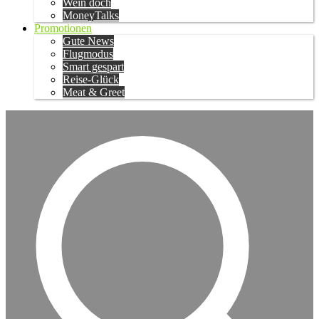
Wein doch
MoneyTalks
Promotionen
Gute News
Flugmodus
Smart gespart
Reise-Glück
Meat & Greet