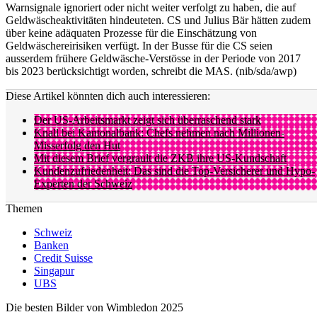
Warnsignale ignoriert oder nicht weiter verfolgt zu haben, die auf
Geldwäscheaktivitäten hindeuteten. CS und Julius Bär hätten zudem
über keine adäquaten Prozesse für die Einschätzung von
Geldwäschereirisiken verfügt. In der Busse für die CS seien
ausserdem frühere Geldwäsche-Verstösse in der Periode von 2017
bis 2023 berücksichtigt worden, schreibt die MAS. (nib/sda/awp)
Diese Artikel könnten dich auch interessieren:
Der US-Arbeitsmarkt zeigt sich überraschend stark
Knall bei Kantonalbank: Chefs nehmen nach Millionen-
Misserfolg den Hut
Mit diesem Brief vergrault die ZKB ihre US-Kundschaft
Kundenzufriedenheit: Das sind die Top-Versicherer und Hypo-
Experten der Schweiz
Themen
Schweiz
Banken
Credit Suisse
Singapur
UBS
Die besten Bilder von Wimbledon 2025