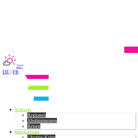
21°
DE
|
FR
Schweiz
Regionen
Abstimmungen
Reisen
International
Ukraine-Krieg