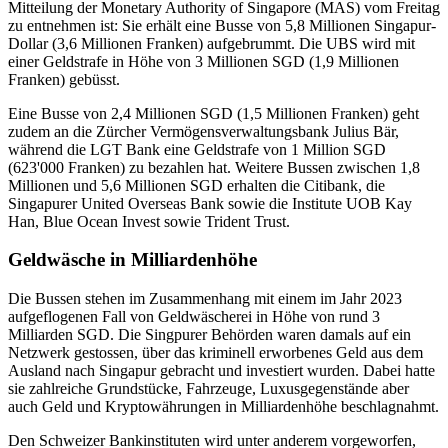
Mitteilung der Monetary Authority of Singapore (MAS) vom Freitag
zu entnehmen ist: Sie erhält eine Busse von 5,8 Millionen Singapur-
Dollar (3,6 Millionen Franken) aufgebrummt. Die UBS wird mit
einer Geldstrafe in Höhe von 3 Millionen SGD (1,9 Millionen
Franken) gebüsst.
Eine Busse von 2,4 Millionen SGD (1,5 Millionen Franken) geht
zudem an die Zürcher Vermögensverwaltungsbank Julius Bär,
während die LGT Bank eine Geldstrafe von 1 Million SGD
(623'000 Franken) zu bezahlen hat. Weitere Bussen zwischen 1,8
Millionen und 5,6 Millionen SGD erhalten die Citibank, die
Singapurer United Overseas Bank sowie die Institute UOB Kay
Han, Blue Ocean Invest sowie Trident Trust.
Geldwäsche in Milliardenhöhe
Die Bussen stehen im Zusammenhang mit einem im Jahr 2023
aufgeflogenen Fall von Geldwäscherei in Höhe von rund 3
Milliarden SGD. Die Singpurer Behörden waren damals auf ein
Netzwerk gestossen, über das kriminell erworbenes Geld aus dem
Ausland nach Singapur gebracht und investiert wurden. Dabei hatte
sie zahlreiche Grundstücke, Fahrzeuge, Luxusgegenstände aber
auch Geld und Kryptowährungen in Milliardenhöhe beschlagnahmt.
Den Schweizer Bankinstituten wird unter anderem vorgeworfen,