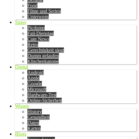
Food
Filme und Serien
Unterwegs
Spass
Picdump
Fail-Dienstag
Cute News
Retro
Gerechtigkeit siegt
Dumm gelaufen
Klischeekanone
Digital
Android
Apple
Google
Microsoft
Hardware-Test
Online-Sicherheit
Wissen
History
Gesundheit
Daten
Karten
Blogs