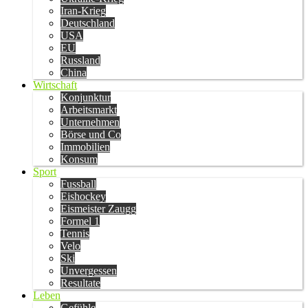
Iran-Krieg
Deutschland
USA
EU
Russland
China
Wirtschaft
Konjunktur
Arbeitsmarkt
Unternehmen
Börse und Co
Immobilien
Konsum
Sport
Fussball
Eishockey
Eismeister Zaugg
Formel 1
Tennis
Velo
Ski
Unvergessen
Resultate
Leben
Gefühle