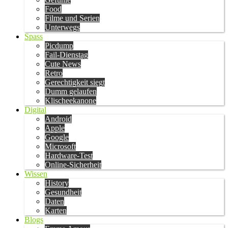
Food
Filme und Serien
Unterwegs
Spass
Picdump
Fail-Dienstag
Cute News
Retro
Gerechtigkeit siegt
Dumm gelaufen
Klischeekanone
Digital
Android
Apple
Google
Microsoft
Hardware-Test
Online-Sicherheit
Wissen
History
Gesundheit
Daten
Karten
Blogs