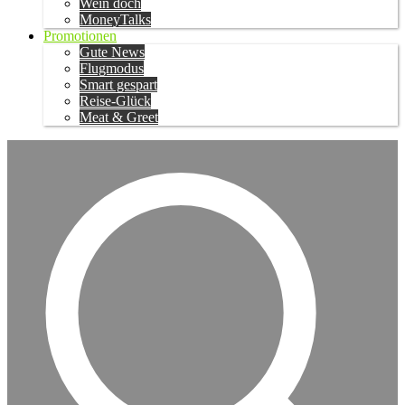
Wein doch
MoneyTalks
Promotionen
Gute News
Flugmodus
Smart gespart
Reise-Glück
Meat & Greet