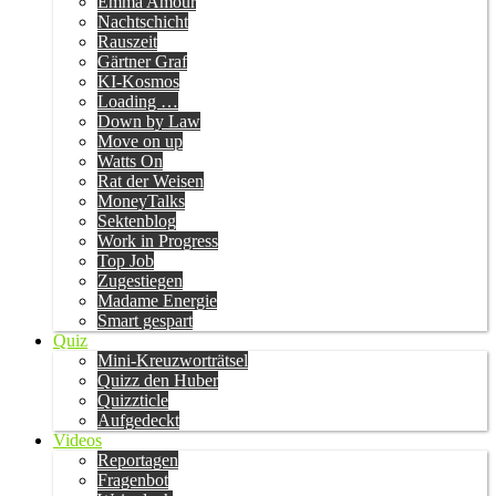
Emma Amour
Nachtschicht
Rauszeit
Gärtner Graf
KI-Kosmos
Loading …
Down by Law
Move on up
Watts On
Rat der Weisen
MoneyTalks
Sektenblog
Work in Progress
Top Job
Zugestiegen
Madame Energie
Smart gespart
Quiz
Mini-Kreuzworträtsel
Quizz den Huber
Quizzticle
Aufgedeckt
Videos
Reportagen
Fragenbot