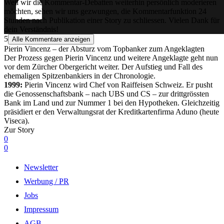
Weil wir die Kommentar-Debatten weiterhin persönlich moderieren
möchten, sehen wir uns gezwungen, die Kommentarfunktion 24
Stunden nach Publikation einer Story zu schliessen. Vielen Dank für
dein Verständnis!
5
Alle Kommentare anzeigen
Pierin Vincenz – der Absturz vom Topbanker zum Angeklagten
Der Prozess gegen Pierin Vincenz und weitere Angeklagte geht nun
vor dem Zürcher Obergericht weiter. Der Aufstieg und Fall des
ehemaligen Spitzenbankiers in der Chronologie.
1999:
Pierin Vincenz wird Chef von Raiffeisen Schweiz. Er pusht
die Genossenschaftsbank – nach UBS und CS – zur drittgrössten
Bank im Land und zur Nummer 1 bei den Hypotheken. Gleichzeitig
präsidiert er den Verwaltungsrat der Kreditkartenfirma Aduno (heute
Viseca).
Zur Story
0
0
Newsletter
Werbung / PR
Jobs
Impressum
AGB