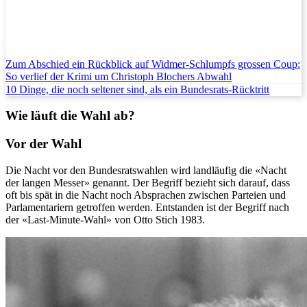
Zum Abschied ein Rückblick auf Widmer-Schlumpfs grossen Coup:
So verlief der Krimi um Christoph Blochers Abwahl
10 Dinge, die noch seltener sind, als ein Bundesrats-Rücktritt
Wie läuft die Wahl ab?
Vor der Wahl
Die Nacht vor den Bundesratswahlen wird landläufig die «Nacht
der langen Messer» genannt. Der Begriff bezieht sich darauf, dass
oft bis spät in die Nacht noch Absprachen zwischen Parteien und
Parlamentariern getroffen werden. Entstanden ist der Begriff nach
der «Last-Minute-Wahl» von Otto Stich 1983.