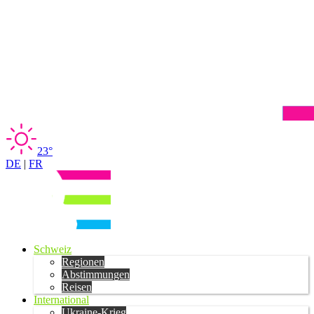
23°
DE
|
FR
Schweiz
Regionen
Abstimmungen
Reisen
International
Ukraine-Krieg