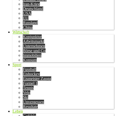
Iran-Krieg
Deutschland
USA
EU
Russland
China
Wirtschaft
Konjunktur
Arbeitsmarkt
Unternehmen
Börse und Co
Immobilien
Konsum
Sport
Fussball
Eishockey
Eismeister Zaugg
Formel 1
Tennis
Velo
Ski
Unvergessen
Resultate
Leben
Gefühle