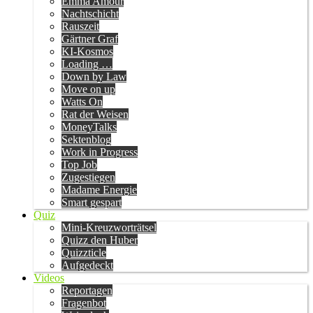
Emma Amour
Nachtschicht
Rauszeit
Gärtner Graf
KI-Kosmos
Loading …
Down by Law
Move on up
Watts On
Rat der Weisen
MoneyTalks
Sektenblog
Work in Progress
Top Job
Zugestiegen
Madame Energie
Smart gespart
Quiz
Mini-Kreuzworträtsel
Quizz den Huber
Quizzticle
Aufgedeckt
Videos
Reportagen
Fragenbot