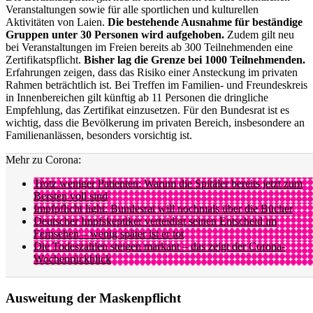
Veranstaltungen sowie für alle sportlichen und kulturellen
Aktivitäten von Laien.
Die bestehende Ausnahme für beständige
Gruppen unter 30 Personen wird aufgehoben.
Zudem gilt neu
bei Veranstaltungen im Freien bereits ab 300 Teilnehmenden eine
Zertifikatspflicht.
Bisher lag die Grenze bei 1000 Teilnehmenden.
Erfahrungen zeigen, dass das Risiko einer Ansteckung im privaten
Rahmen beträchtlich ist. Bei Treffen im Familien- und Freundeskreis
in Innenbereichen gilt künftig ab 11 Personen die dringliche
Empfehlung, das Zertifikat einzusetzen. Für den Bundesrat ist es
wichtig, dass die Bevölkerung im privaten Bereich, insbesondere an
Familienanlässen, besonders vorsichtig ist.
Mehr zu Corona:
Trotz weniger Patienten: Warum die Spitäler bereits jetzt zum
Bersten voll sind
Impfpflicht light: Bundesrat will nochmals über die Bücher
Deutscher Impfskeptiker verteidigt seinen Entscheid im
Fernsehen – wenig später ist er tot
Die Todeszahlen steigen markant – das zeigt der Corona-
Wochenrückblick
Ausweitung der Maskenpflicht