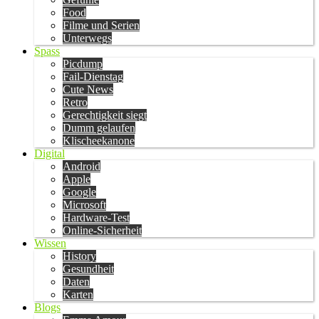
Food
Filme und Serien
Unterwegs
Spass
Picdump
Fail-Dienstag
Cute News
Retro
Gerechtigkeit siegt
Dumm gelaufen
Klischeekanone
Digital
Android
Apple
Google
Microsoft
Hardware-Test
Online-Sicherheit
Wissen
History
Gesundheit
Daten
Karten
Blogs