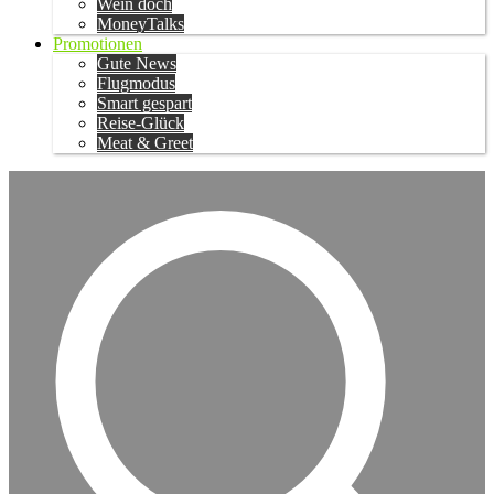
Wein doch
MoneyTalks
Promotionen
Gute News
Flugmodus
Smart gespart
Reise-Glück
Meat & Greet