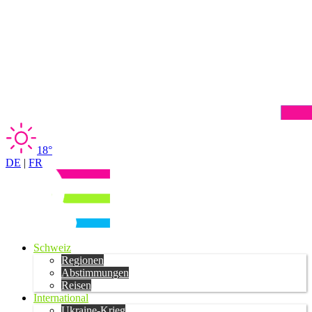
18°
DE
|
FR
Schweiz
Regionen
Abstimmungen
Reisen
International
Ukraine-Krieg