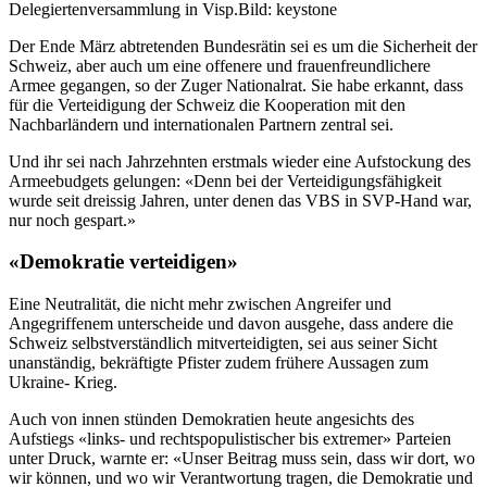
Delegiertenversammlung in Visp.
Bild: keystone
Der Ende März abtretenden Bundesrätin sei es um die Sicherheit der
Schweiz, aber auch um eine offenere und frauenfreundlichere
Armee gegangen, so der Zuger Nationalrat. Sie habe erkannt, dass
für die Verteidigung der Schweiz die Kooperation mit den
Nachbarländern und internationalen Partnern zentral sei.
Und ihr sei nach Jahrzehnten erstmals wieder eine Aufstockung des
Armeebudgets gelungen: «Denn bei der Verteidigungsfähigkeit
wurde seit dreissig Jahren, unter denen das VBS in SVP-Hand war,
nur noch gespart.»
«Demokratie verteidigen»
Eine Neutralität, die nicht mehr zwischen Angreifer und
Angegriffenem unterscheide und davon ausgehe, dass andere die
Schweiz selbstverständlich mitverteidigten, sei aus seiner Sicht
unanständig, bekräftigte Pfister zudem frühere Aussagen zum
Ukraine- Krieg.
Auch von innen stünden Demokratien heute angesichts des
Aufstiegs «links- und rechtspopulistischer bis extremer» Parteien
unter Druck, warnte er: «Unser Beitrag muss sein, dass wir dort, wo
wir können, und wo wir Verantwortung tragen, die Demokratie und