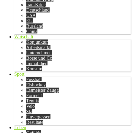
Iran-Krieg
Deutschland
USA
EU
Russland
China
Wirtschaft
Konjunktur
Arbeitsmarkt
Unternehmen
Börse und Co
Immobilien
Konsum
Sport
Fussball
Eishockey
Eismeister Zaugg
Formel 1
Tennis
Velo
Ski
Unvergessen
Resultate
Leben
Gefühle