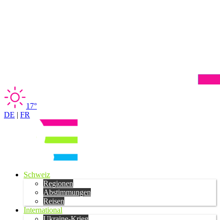
17°
DE
|
FR
Schweiz
Regionen
Abstimmungen
Reisen
International
Ukraine-Krieg