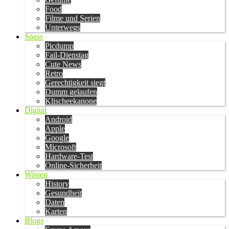
Food
Filme und Serien
Unterwegs
Spass
Picdump
Fail-Dienstag
Cute News
Retro
Gerechtigkeit siegt
Dumm gelaufen
Klischeekanone
Digital
Android
Apple
Google
Microsoft
Hardware-Test
Online-Sicherheit
Wissen
History
Gesundheit
Daten
Karten
Blogs