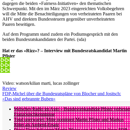
dagegen die beiden «Fairness-Initiativen» den thematischen
Schwerpunkt. Mit den im März 2023 eingereichten Volksbegehren
will die Mitte die Benachteiligungen von verheirateten Paaren bei
AHV und direkten Bundessteuern gegenüber unverheirateten
Paaren beseitigen.
Auf dem Programm stand zudem ein Podiumsgespräch mit den
beiden Bundesratskandidaten der Partei. (sda)
Hat er das «Rizz»? – Interview mit Bundesratskandidat Martin
Pfister
Video: watson/kilian marti, lucas zollinger
Review
FDP-Michel über die Bundesratspläne von Blocher und Jositsch:
«Das sind gebrannte Buben»
Welsches Radio im Auto – Bundesratskandidat Pfister verbesse
Französischkenntnisse
Total unerwartet: Mitte nominiert Martin Pfister und Markus
Ritter als Amherd-Ersatz
Diese Tipps bekommt Martin Pfister von der ehemaligen FDP-