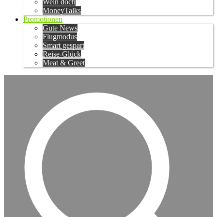
Wein doch
MoneyTalks
Promotionen
Gute News
Flugmodus
Smart gespart
Reise-Glück
Meat & Greet