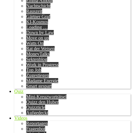
Emma Amour
Nachtschicht
Rauszeit
Gärtner Graf
KI-Kosmos
Loading …
Down by Law
Move on up
Watts On
Rat der Weisen
MoneyTalks
Sektenblog
Work in Progress
Top Job
Zugestiegen
Madame Energie
Smart gespart
Quiz
Mini-Kreuzworträtsel
Quizz den Huber
Quizzticle
Aufgedeckt
Videos
Reportagen
Fragenbot