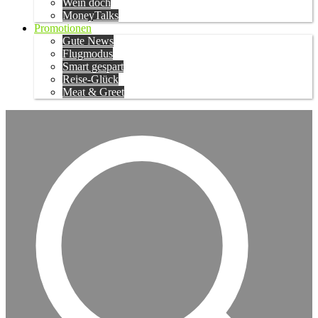
Wein doch
MoneyTalks
Promotionen
Gute News
Flugmodus
Smart gespart
Reise-Glück
Meat & Greet