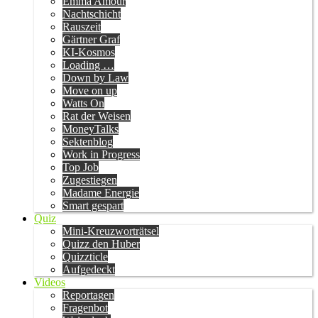
Emma Amour
Nachtschicht
Rauszeit
Gärtner Graf
KI-Kosmos
Loading …
Down by Law
Move on up
Watts On
Rat der Weisen
MoneyTalks
Sektenblog
Work in Progress
Top Job
Zugestiegen
Madame Energie
Smart gespart
Quiz
Mini-Kreuzworträtsel
Quizz den Huber
Quizzticle
Aufgedeckt
Videos
Reportagen
Fragenbot