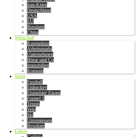
Iran-Krieg
Deutschland
USA
EU
Russland
China
Wirtschaft
Konjunktur
Arbeitsmarkt
Unternehmen
Börse und Co
Immobilien
Konsum
Sport
Fussball
Eishockey
Eismeister Zaugg
Formel 1
Tennis
Velo
Ski
Unvergessen
Resultate
Leben
Gefühle