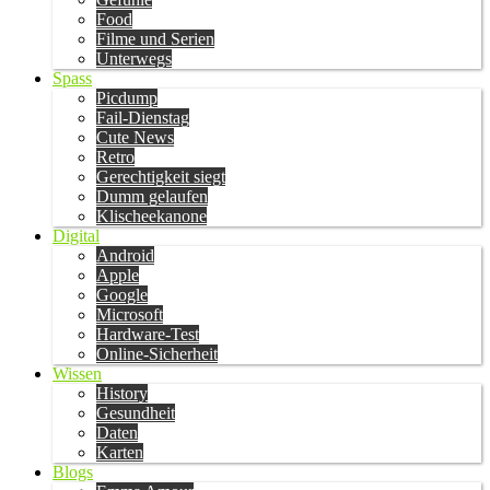
Food
Filme und Serien
Unterwegs
Spass
Picdump
Fail-Dienstag
Cute News
Retro
Gerechtigkeit siegt
Dumm gelaufen
Klischeekanone
Digital
Android
Apple
Google
Microsoft
Hardware-Test
Online-Sicherheit
Wissen
History
Gesundheit
Daten
Karten
Blogs