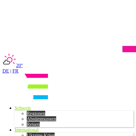
20°
DE
|
FR
Schweiz
Regionen
Abstimmungen
Reisen
International
Ukraine-Krieg