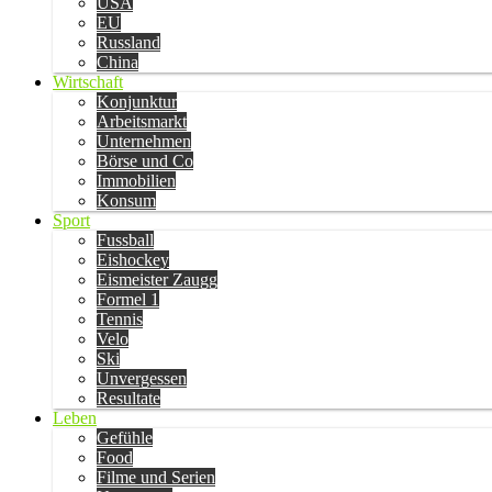
USA
EU
Russland
China
Wirtschaft
Konjunktur
Arbeitsmarkt
Unternehmen
Börse und Co
Immobilien
Konsum
Sport
Fussball
Eishockey
Eismeister Zaugg
Formel 1
Tennis
Velo
Ski
Unvergessen
Resultate
Leben
Gefühle
Food
Filme und Serien