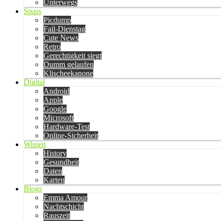
Unterwegs
Spass
Picdump
Fail-Dienstag
Cute News
Retro
Gerechtigkeit siegt
Dumm gelaufen
Klischeekanone
Digital
Android
Apple
Google
Microsoft
Hardware-Test
Online-Sicherheit
Wissen
History
Gesundheit
Daten
Karten
Blogs
Emma Amour
Nachtschicht
Rauszeit