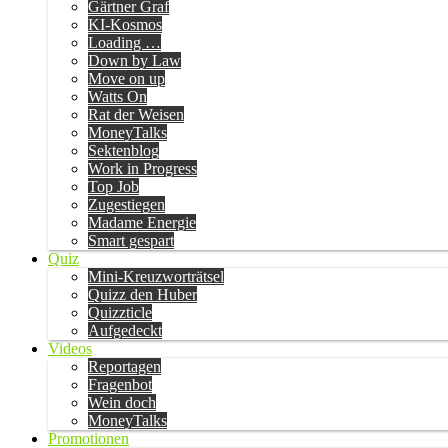
Gärtner Graf
KI-Kosmos
Loading …
Down by Law
Move on up
Watts On
Rat der Weisen
MoneyTalks
Sektenblog
Work in Progress
Top Job
Zugestiegen
Madame Energie
Smart gespart
Quiz
Mini-Kreuzworträtsel
Quizz den Huber
Quizzticle
Aufgedeckt
Videos
Reportagen
Fragenbot
Wein doch
MoneyTalks
Promotionen