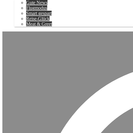
Gute News
Flugmodus
Smart gespart
Reise-Glück
Meat & Greet