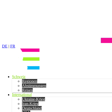
DE
|
FR
Schweiz
Regionen
Abstimmungen
Reisen
International
Ukraine-Krieg
Iran-Krieg
Deutschland