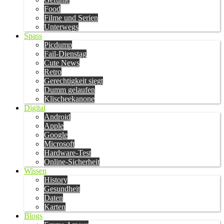
Food
Filme und Serien
Unterwegs
Spass
Picdump
Fail-Dienstag
Cute News
Retro
Gerechtigkeit siegt
Dumm gelaufen
Klischeekanone
Digital
Android
Apple
Google
Microsoft
Hardware-Test
Online-Sicherheit
Wissen
History
Gesundheit
Daten
Karten
Blogs