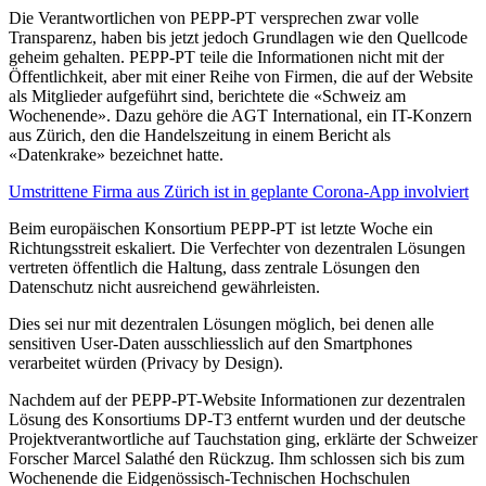
Die Verantwortlichen von PEPP-PT versprechen zwar volle
Transparenz, haben bis jetzt jedoch Grundlagen wie den Quellcode
geheim gehalten. PEPP-PT teile die Informationen nicht mit der
Öffentlichkeit, aber mit einer Reihe von Firmen, die auf der Website
als Mitglieder aufgeführt sind, berichtete die «Schweiz am
Wochenende». Dazu gehöre die AGT International, ein IT-Konzern
aus Zürich, den die Handelszeitung in einem Bericht als
«Datenkrake» bezeichnet hatte.
Umstrittene Firma aus Zürich ist in geplante Corona-App involviert
Beim europäischen Konsortium PEPP-PT ist letzte Woche ein
Richtungsstreit eskaliert. Die Verfechter von dezentralen Lösungen
vertreten öffentlich die Haltung, dass zentrale Lösungen den
Datenschutz nicht ausreichend gewährleisten.
Dies sei nur mit dezentralen Lösungen möglich, bei denen alle
sensitiven User-Daten ausschliesslich auf den Smartphones
verarbeitet würden (Privacy by Design).
Nachdem auf der PEPP-PT-Website Informationen zur dezentralen
Lösung des Konsortiums DP-T3 entfernt wurden und der deutsche
Projektverantwortliche auf Tauchstation ging, erklärte der Schweizer
Forscher Marcel Salathé den Rückzug. Ihm schlossen sich bis zum
Wochenende die Eidgenössisch-Technischen Hochschulen