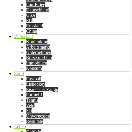
Iran-Krieg
Deutschland
USA
EU
Russland
China
Wirtschaft
Konjunktur
Arbeitsmarkt
Unternehmen
Börse und Co
Immobilien
Konsum
Sport
Fussball
Eishockey
Eismeister Zaugg
Formel 1
Tennis
Velo
Ski
Unvergessen
Resultate
Leben
Gefühle