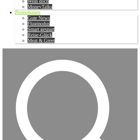
Wein doch
MoneyTalks
Promotionen
Gute News
Flugmodus
Smart gespart
Reise-Glück
Meat & Greet