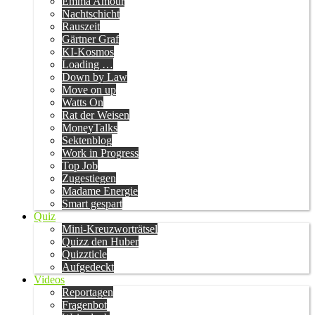
Emma Amour
Nachtschicht
Rauszeit
Gärtner Graf
KI-Kosmos
Loading …
Down by Law
Move on up
Watts On
Rat der Weisen
MoneyTalks
Sektenblog
Work in Progress
Top Job
Zugestiegen
Madame Energie
Smart gespart
Quiz
Mini-Kreuzworträtsel
Quizz den Huber
Quizzticle
Aufgedeckt
Videos
Reportagen
Fragenbot