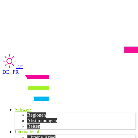
27°
DE
|
FR
Schweiz
Regionen
Abstimmungen
Reisen
International
Ukraine-Krieg