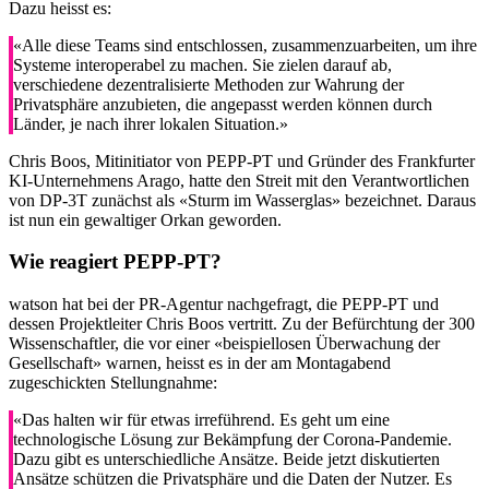
Dazu heisst es:
«Alle diese Teams sind entschlossen, zusammenzuarbeiten, um ihre
Systeme interoperabel zu machen. Sie zielen darauf ab,
verschiedene dezentralisierte Methoden zur Wahrung der
Privatsphäre anzubieten, die angepasst werden können durch
Länder, je nach ihrer lokalen Situation.»
Chris Boos, Mitinitiator von PEPP-PT und Gründer des Frankfurter
KI-Unternehmens Arago, hatte den Streit mit den Verantwortlichen
von DP-3T zunächst als «Sturm im Wasserglas» bezeichnet. Daraus
ist nun ein gewaltiger Orkan geworden.
Wie reagiert PEPP-PT?
watson hat bei der PR-Agentur nachgefragt, die PEPP-PT und
dessen Projektleiter Chris Boos vertritt. Zu der Befürchtung der 300
Wissenschaftler, die vor einer «beispiellosen Überwachung der
Gesellschaft» warnen, heisst es in der am Montagabend
zugeschickten Stellungnahme:
«Das halten wir für etwas irreführend. Es geht um eine
technologische Lösung zur Bekämpfung der Corona-Pandemie.
Dazu gibt es unterschiedliche Ansätze. Beide jetzt diskutierten
Ansätze schützen die Privatsphäre und die Daten der Nutzer. Es