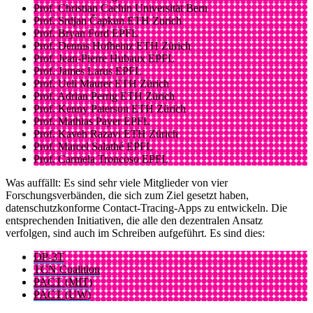
Prof. Christian Cachin Universität Bern
Prof. Srdjan Čapkun ETH Zurich
Prof. Bryan Ford EPFL
Prof. Dennis Hofheinz ETH Zürich
Prof. Jean-Pierre Hubaux EPFL
Prof. James Larus EPFL
Prof. Ueli Maurer ETH Zürich
Prof. Adrian Perrig ETH Zürich
Prof. Kenny Paterson ETH Zürich
Prof. Mathias Payer EPFL
Prof. Kaveh Razavi ETH Zürich
Prof. Marcel Salathé EPFL
Prof. Carmela Troncoso EPFL
Was auffällt: Es sind sehr viele Mitglieder von vier
Forschungsverbänden, die sich zum Ziel gesetzt haben,
datenschutzkonforme Contact-Tracing-Apps zu entwickeln. Die
entsprechenden Initiativen, die alle den dezentralen Ansatz
verfolgen, sind auch im Schreiben aufgeführt. Es sind dies:
DP-3T
TCN Coalition
PACT (MIT)
PACT (UW)