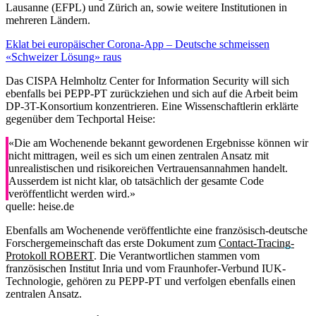
Lausanne (EFPL) und Zürich an, sowie weitere Institutionen in
mehreren Ländern.
Eklat bei europäischer Corona-App – Deutsche schmeissen
«Schweizer Lösung» raus
Das CISPA Helmholtz Center for Information Security will sich
ebenfalls bei PEPP-PT zurückziehen und sich auf die Arbeit beim
DP-3T-Konsortium konzentrieren. Eine Wissenschaftlerin erklärte
gegenüber dem Techportal Heise:
«Die am Wochenende bekannt gewordenen Ergebnisse können wir
nicht mittragen, weil es sich um einen zentralen Ansatz mit
unrealistischen und risikoreichen Vertrauensannahmen handelt.
Ausserdem ist nicht klar, ob tatsächlich der gesamte Code
veröffentlicht werden wird.»
quelle: heise.de
Ebenfalls am Wochenende veröffentlichte eine französisch-deutsche
Forschergemeinschaft das erste Dokument zum
Contact-Tracing-
Protokoll ROBERT
. Die Verantwortlichen stammen vom
französischen Institut Inria und vom Fraunhofer-Verbund IUK-
Technologie, gehören zu PEPP-PT und verfolgen ebenfalls einen
zentralen Ansatz.