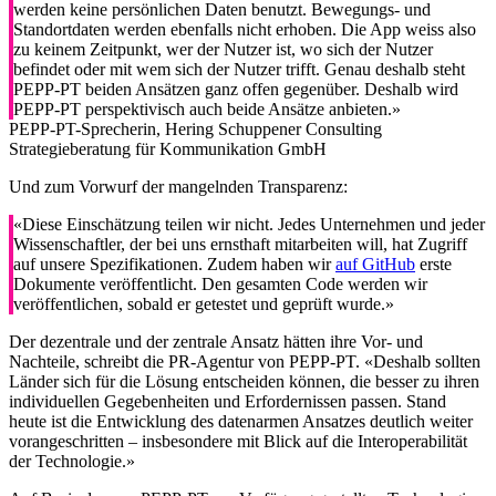
werden keine persönlichen Daten benutzt. Bewegungs- und
Standortdaten werden ebenfalls nicht erhoben. Die App weiss also
zu keinem Zeitpunkt, wer der Nutzer ist, wo sich der Nutzer
befindet oder mit wem sich der Nutzer trifft. Genau deshalb steht
PEPP-PT beiden Ansätzen ganz offen gegenüber. Deshalb wird
PEPP-PT perspektivisch auch beide Ansätze anbieten.»
PEPP-PT-Sprecherin, Hering Schuppener Consulting
Strategieberatung für Kommunikation GmbH
Und zum Vorwurf der mangelnden Transparenz:
«Diese Einschätzung teilen wir nicht. Jedes Unternehmen und jeder
Wissenschaftler, der bei uns ernsthaft mitarbeiten will, hat Zugriff
auf unsere Spezifikationen. Zudem haben wir
auf GitHub
erste
Dokumente veröffentlicht. Den gesamten Code werden wir
veröffentlichen, sobald er getestet und geprüft wurde.»
Der dezentrale und der zentrale Ansatz hätten ihre Vor- und
Nachteile, schreibt die PR-Agentur von PEPP-PT. «Deshalb sollten
Länder sich für die Lösung entscheiden können, die besser zu ihren
individuellen Gegebenheiten und Erfordernissen passen. Stand
heute ist die Entwicklung des datenarmen Ansatzes deutlich weiter
vorangeschritten – insbesondere mit Blick auf die Interoperabilität
der Technologie.»