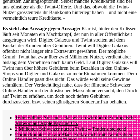
genutzten Zahlungsoptionen. Selbst manche Kreditkarten sind bei
uns günstiger als die Twint-Offerte. Und das, obwohl die Twint-
Nutzer grösstenteils ihr Bankkonto hinterlegt haben – und nicht eine
vermeintlich teure Kreditkarte.»
Es steht also Aussage gegen Aussage:
Klar ist, hinter den Kulissen
läuft seit Monaten ein Machtkampf, der nun in aller Öffentlichkeit
ausgetragen wird. Digitec Galaxus und Twint streiten auf dem
Buckel der Kunden über Gebühren. Twint will Digitec Galaxus
offenbar nicht länger eine Extrawurst gewähren. Der mögliche
Grund: Twint hat zwar
über zwei Millionen Nutzer
, verdient aber
bislang dem Vernehmen nach kaum Geld. Laut Digitec Galaxus will
Twint nun über höhere Gebühren beim Bezahlen in den Online-
Shops von Digitec und Galaxus zu mehr Einnahmen kommen. Dem
Online-Händler passt dies nicht. Das würde wohl seine Gewinne
schmälern. Der Verdacht liegt nahe, dass der führende Schweizer
Online-Händler mit der drastischen Massnahme versucht, den Druck
auf Twint zu erhöhen, um doch noch tiefere Gebühren
durchzusetzen bzw. seinen günstigeren Sondertarif zu behalten.
Twint will ins Ausland – das wissen wir über die europäische
Antwort auf Apple Pay und Co.
2 Millionen Schweizer nutzen Twint – Tendenz steigend
Darum konntest du am Black Friday nicht mit Twint zahlen