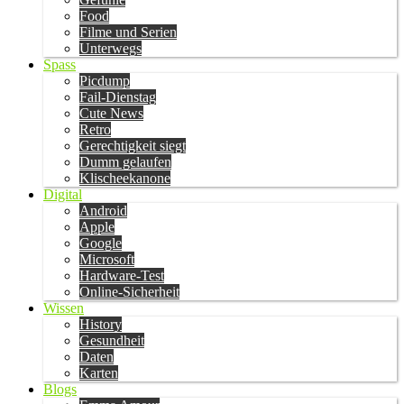
Food
Filme und Serien
Unterwegs
Spass
Picdump
Fail-Dienstag
Cute News
Retro
Gerechtigkeit siegt
Dumm gelaufen
Klischeekanone
Digital
Android
Apple
Google
Microsoft
Hardware-Test
Online-Sicherheit
Wissen
History
Gesundheit
Daten
Karten
Blogs