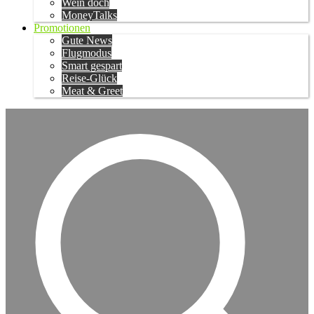
Wein doch
MoneyTalks
Promotionen
Gute News
Flugmodus
Smart gespart
Reise-Glück
Meat & Greet