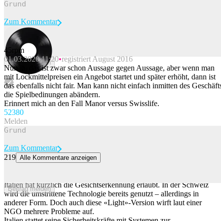
Zum Kommentar
45rpm
01.03.2020 11:20
registriert August 2016
Beitrag melden
Nun ja, das ist zwar schon Aussage gegen Aussage, aber wenn man
mit Lockmittelpreisen ein Angebot startet und später erhöht, dann ist
das ebenfalls nicht fair. Man kann nicht einfach inmitten des Geschäft
die Spielbedinungen abändern.
Erinnert mich an den Fall Manor versus Swisslife.
523
80
Melden
Zum Kommentar
219
Alle Kommentare anzeigen
Fedpol setzt ab 2027 auf Gesichtserkennung – deshalb warnt eine
Medien-Expertin
Italien hat kürzlich die Gesichtserkennung erlaubt. In der Schweiz
Beitrag melden
wird die umstrittene Technologie bereits genutzt – allerdings in
anderer Form. Doch auch diese «Light»-Version wirft laut einer
NGO mehrere Probleme auf.
Italien stattet seine Sicherheitskräfte mit Systemen zur