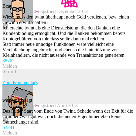
Beat_
01.03.2020 11:30
registriert Dezember 2018
Wieso muss den twint überhaupt noch Geld verdienen, bzw. einen
Gewinn erwirtschaften?
Ich erachte twint als eine Dienstleistung, die den Banken eine
Kundenbindung ermöglicht. Und die Banken bekommen bereits
Kontogebühren von mir, dass sollte dann mal reichen.
Statt immer neue unnötige Funktionen wäre vielleicht eine
Vereinfachung angebracht, und ebenso die Untertützung von
Kleinhändlern, die nicht tausende von Transaktionen generieren.
887
62
Melden
Zum Kommentar
wasihrnichtsagt
01.03.2020 11:19
registriert April 2018
Beitrag melden
Das ist der Start vom Ende von Twint. Schade wenn der Exit für die
Gründer zwar gut war, doch die neuen Eigentümer eben keine
Gamechanger sind.
532
41
Melden