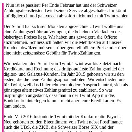
«Nun ist es passiert: Per Ende Februar hat uns der Schweizer
Zahlungsdienstleister Twint seinen Service abgeschaltet. Ihr könnt
auf digitec.ch und galaxus.ch ab sofort nicht mehr mit Twint zahlen.
Der Schritt hat sich seit Monaten abgezeichnet: Twint wollte uns
eine Zahlungsgebühr aufzwingen, die bei einem Vielfachen des
bisherigen Preises liegt. Wir haben uns geweigert, die Offerte
anzunehmen. Schliesslich hätten wir die Mehrkosten auf unsere
Kunden abwälzen müssen – über generell höhere Preise oder über
eine nicht zeitgemässe Gebühr für Twint-Zahlungen.
Wir bedauern den Schritt von Twint. Twint war bis zuletzt nach
Kreditkarte und Rechnung das drittpopulärste Zahlungsmittel der
digitec- und Galaxus-Kunden. Im Jahr 2015 gehörten wir zu den
ersten, die die neue Zahlungsoption anboten. Wir entschieden uns
für Twint, weil das Unternehmen mit dem Anspruch antrat, sich als
günstiges alternatives Zahlungsmittel zu etablieren. So war
ursprünglich angedacht, dass man in der Twint-App nur das
Bankkonto hinterlegen kann – nicht aber teure Kreditkarten. Es
kam anders.
Ende Mai 2016 fusionierte Twint mit der Konkurrentin Paymit.
Neu gehörten zu den Eigentümern von Twint nebst PostFinance
auch die UBS, die ZKB, die Schweizer Börse SIX und der