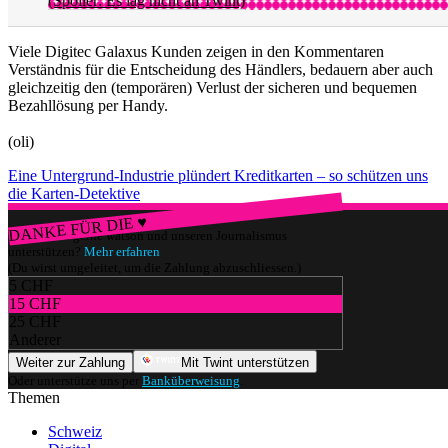
(Spoiler: Es lag nicht an Twint)
Viele Digitec Galaxus Kunden zeigen in den Kommentaren
Verständnis für die Entscheidung des Händlers, bedauern aber auch
gleichzeitig den (temporären) Verlust der sicheren und bequemen
Bezahllösung per Handy.
(oli)
Eine Untergrund-Industrie plündert Kreditkarten – so schützen uns
die Karten-Detektive
DANKE FÜR DIE ♥
Würdest du gerne watson und unseren Journalismus
unterstützen?
Mehr erfahren
(Du wirst umgeleitet, um die Zahlung abzuschliessen.)
5 CHF
15 CHF
25 CHF
Anderer
Weiter zur Zahlung
Mit Twint unterstützen
Oder unterstütze uns per
Banküberweisung
.
Themen
Schweiz