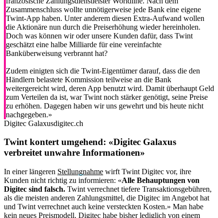
französische Zahlungsdienstleister Worldline. Nach dem
Zusammenschluss wollte unnötigerweise jede Bank eine eigene
Twint-App haben. Unter anderem diesen Extra-Aufwand wollen
die Aktionäre nun durch die Preiserhöhung wieder hereinholen.
Doch was können wir oder unsere Kunden dafür, dass Twint
geschätzt eine halbe Milliarde für eine vereinfachte
Banküberweisung verbrannt hat?
Zudem einigten sich die Twint-Eigentümer darauf, dass die den
Händlern belastete Kommission teilweise an die Bank
weitergereicht wird, deren App benutzt wird. Damit überhaupt Geld
zum Verteilen da ist, war Twint noch stärker genötigt, seine Preise
zu erhöhen. Dagegen haben wir uns gewehrt und bis heute nicht
nachgegeben.»
Digitec Galaxus
digitec.ch
Twint kontert umgehend: «Digitec Galaxus
verbreitet unwahre Informationen»
In einer längeren
Stellungnahme
wirft Twint Digitec vor, ihre
Kunden nicht richtig zu informieren: «
Alle Behauptungen von
Digitec sind falsch.
Twint verrechnet tiefere Transaktionsgebühren,
als die meisten anderen Zahlungsmittel, die Digitec im Angebot hat
und Twint verrechnet auch keine versteckten Kosten.» Man habe
kein neues Preismodell. Digitec habe bisher lediglich von einem