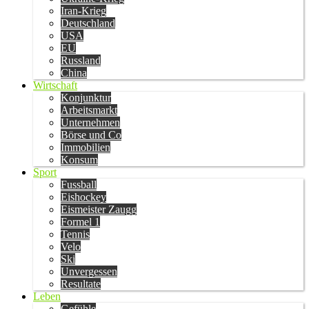
Iran-Krieg
Deutschland
USA
EU
Russland
China
Wirtschaft
Konjunktur
Arbeitsmarkt
Unternehmen
Börse und Co
Immobilien
Konsum
Sport
Fussball
Eishockey
Eismeister Zaugg
Formel 1
Tennis
Velo
Ski
Unvergessen
Resultate
Leben
Gefühle