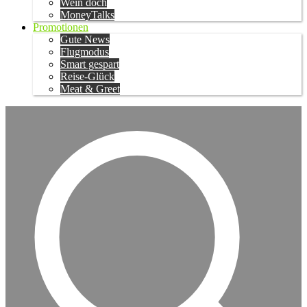
Wein doch
MoneyTalks
Promotionen
Gute News
Flugmodus
Smart gespart
Reise-Glück
Meat & Greet