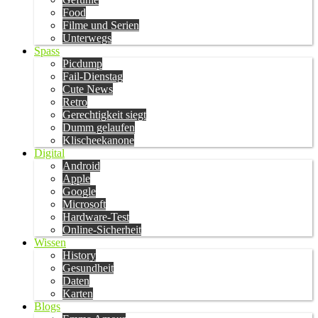
Food
Filme und Serien
Unterwegs
Spass
Picdump
Fail-Dienstag
Cute News
Retro
Gerechtigkeit siegt
Dumm gelaufen
Klischeekanone
Digital
Android
Apple
Google
Microsoft
Hardware-Test
Online-Sicherheit
Wissen
History
Gesundheit
Daten
Karten
Blogs