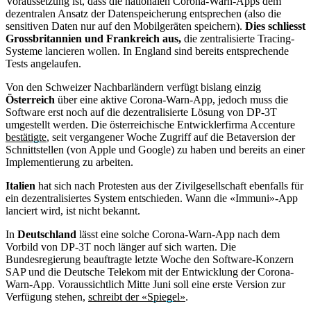
Voraussetzung ist, dass die nationalen Corona-Warn-Apps dem
dezentralen Ansatz der Datenspeicherung entsprechen (also die
sensitiven Daten nur auf den Mobilgeräten speichern).
Dies schliesst
Grossbritannien und Frankreich aus,
die zentralisierte Tracing-
Systeme lancieren wollen. In England sind bereits entsprechende
Tests angelaufen.
Von den Schweizer Nachbarländern verfügt bislang einzig
Österreich
über eine aktive Corona-Warn-App, jedoch muss die
Software erst noch auf die dezentralisierte Lösung von DP-3T
umgestellt werden. Die österreichische Entwicklerfirma Accenture
bestätigte
, seit vergangener Woche Zugriff auf die Betaversion der
Schnittstellen (von Apple und Google) zu haben und bereits an einer
Implementierung zu arbeiten.
Italien
hat sich nach Protesten aus der Zivilgesellschaft ebenfalls für
ein dezentralisiertes System entschieden. Wann die «Immuni»-App
lanciert wird, ist nicht bekannt.
In
Deutschland
lässt eine solche Corona-Warn-App nach dem
Vorbild von DP-3T noch länger auf sich warten. Die
Bundesregierung beauftragte letzte Woche den Software-Konzern
SAP und die Deutsche Telekom mit der Entwicklung der Corona-
Warn-App. Voraussichtlich Mitte Juni soll eine erste Version zur
Verfügung stehen,
schreibt der «Spiegel»
.