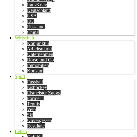
Iran-Krieg
Deutschland
USA
EU
Russland
China
Wirtschaft
Konjunktur
Arbeitsmarkt
Unternehmen
Börse und Co
Immobilien
Konsum
Sport
Fussball
Eishockey
Eismeister Zaugg
Formel 1
Tennis
Velo
Ski
Unvergessen
Resultate
Leben
Gefühle