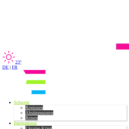
23°
DE
|
FR
Schweiz
Regionen
Abstimmungen
Reisen
International
Ukraine-Krieg