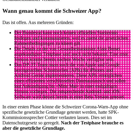
Wann genau kommt die Schweizer App?
Das ist offen. Aus mehreren Gründen:
Der Bundesrat kann noch keinen offiziellen Starttermin
festlegen und kommunizieren, weil es zuerst die gesetzlichen
Rahmenbedingungen zu klären gilt.
Die Details zu der von Gesundheitsminister Alain Berset
angekündigten Testphase sind noch nicht bekannt. Eine erste
Version könnte bereits nächste Woche verfügbar sein.
Das DP-3T-Team muss noch die von Apple und Google
bereitgestellten Schnittstellen (APIs) für iPhones und
Android-Geräte implementieren. Diese APIs ermöglichen
einen effizienten verschlüsselten Datenaustausch und sollen
laut Ankündigung bis «Mitte Mai» in einer endgültigen
Version vorliegen. Die entsprechende Android- und iOS-
Software wird derzeit bereits in einer Beta-Version getestet.
In einer ersten Phase könne die Schweizer Corona-Warn-App ohne
spezifische gesetzliche Grundlage getestet werden, hatte SPK-
Kommissionssprecher Cottier verlauten lassen. Dies sei im
Datenschutzgesetz so geregelt.
Nach der Testphase brauche es
aber die gesetzliche Grundlage.