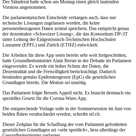
Der Ständerat hatte schon am Montag einen gleich lautenden
Vorstoss angenommen.
Die parlamentarischen Entscheide verlangen auch, dass nur
technische Lösungen zugelassen werden, die keine
personenbezogenen Daten zentral speichern. Das entspricht genau
der dezentralen «Schweizer Lösung», die das Konsortium DP-3T
unter Leitung der Eidgenössisch-Technischen Hochschulen
Lausanne (EPFL) und Zürich (ETHZ) entwickelt.
Die Arbeiten für diese App seien bereits sehr weit fortgeschritten,
hatte Gesundheitsminister Alain Berset in der Debatte im Parlament
eingewendet. Es werde ein hoher Schutz der Daten, die
Dezentralität und die Freiwilligkeit berücksichtigt. Dadurch
bestünden gemäss Epidemiengesetz (EpG) die gesetzlichen
Grundlagen bereits. Die Motion sei unnötig.
Das Parlament folgte Bersets Appell nicht. Es braucht demnach ein
spezielles Gesetz für die Corona-Warn-App.
Die entsprechende Vorlage solle in der Sommersession im Juni von
beiden Räten verabschiedet werden, schreibt srf.ch.
Dieser Zeitplan für die Schaffung der vom Parlament geforderten
gesetzlichen Grundlagen sei «sehr sportlich», liess allerdings der
Gesundheitsminister verlauten.