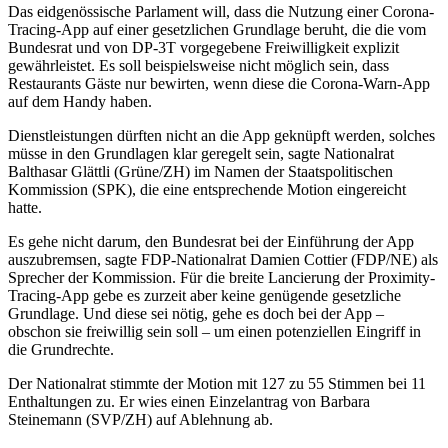
Das eidgenössische Parlament will, dass die Nutzung einer Corona-
Tracing-App auf einer gesetzlichen Grundlage beruht, die die vom
Bundesrat und von DP-3T vorgegebene Freiwilligkeit explizit
gewährleistet. Es soll beispielsweise nicht möglich sein, dass
Restaurants Gäste nur bewirten, wenn diese die Corona-Warn-App
auf dem Handy haben.
Dienstleistungen dürften nicht an die App geknüpft werden, solches
müsse in den Grundlagen klar geregelt sein, sagte Nationalrat
Balthasar Glättli (Grüne/ZH) im Namen der Staatspolitischen
Kommission (SPK), die eine entsprechende Motion eingereicht
hatte.
Es gehe nicht darum, den Bundesrat bei der Einführung der App
auszubremsen, sagte FDP-Nationalrat Damien Cottier (FDP/NE) als
Sprecher der Kommission. Für die breite Lancierung der Proximity-
Tracing-App gebe es zurzeit aber keine genügende gesetzliche
Grundlage. Und diese sei nötig, gehe es doch bei der App –
obschon sie freiwillig sein soll – um einen potenziellen Eingriff in
die Grundrechte.
Der Nationalrat stimmte der Motion mit 127 zu 55 Stimmen bei 11
Enthaltungen zu. Er wies einen Einzelantrag von Barbara
Steinemann (SVP/ZH) auf Ablehnung ab.