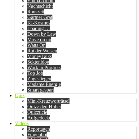
Emma Amour
Nachtschicht
Rauszeit
Gärtner Graf
KI-Kosmos
Loading …
Down by Law
Move on up
Watts On
Rat der Weisen
MoneyTalks
Sektenblog
Work in Progress
Top Job
Zugestiegen
Madame Energie
Smart gespart
Quiz
Mini-Kreuzworträtsel
Quizz den Huber
Quizzticle
Aufgedeckt
Videos
Reportagen
Fragenbot