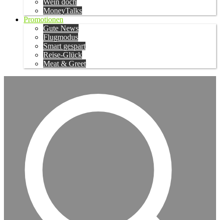
Wein doch
MoneyTalks
Promotionen
Gute News
Flugmodus
Smart gespart
Reise-Glück
Meat & Greet