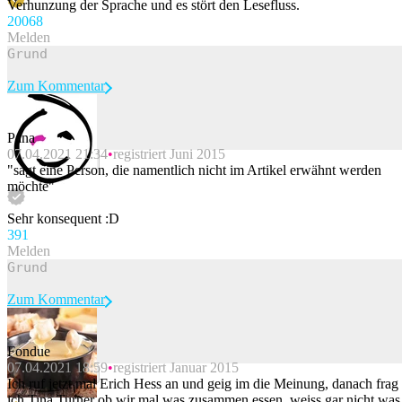
Verhunzung der Sprache und es stört den Lesefluss.
200
68
Melden
Zum Kommentar
Pana
07.04.2021 21:34
registriert Juni 2015
Beitrag melden
"sagt eine Person, die namentlich nicht im Artikel erwähnt werden
möchte"
Sehr konsequent :D
39
1
Melden
Zum Kommentar
Fondue
07.04.2021 18:59
registriert Januar 2015
Beitrag melden
Ich ruf jetzt mal Erich Hess an und geig im die Meinung, danach frag
ich Tina Turner ob wir mal was zusammen essen, weiss gar nicht was