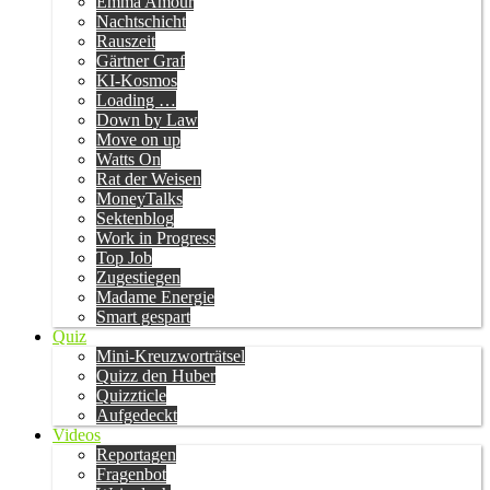
Emma Amour
Nachtschicht
Rauszeit
Gärtner Graf
KI-Kosmos
Loading …
Down by Law
Move on up
Watts On
Rat der Weisen
MoneyTalks
Sektenblog
Work in Progress
Top Job
Zugestiegen
Madame Energie
Smart gespart
Quiz
Mini-Kreuzworträtsel
Quizz den Huber
Quizzticle
Aufgedeckt
Videos
Reportagen
Fragenbot