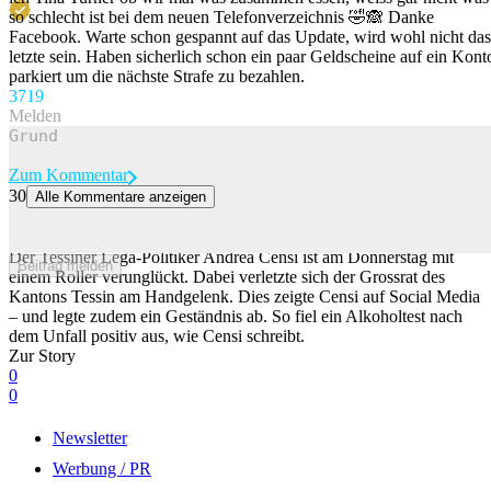
so schlecht ist bei dem neuen Telefonverzeichnis 🤣🙈 Danke
Facebook. Warte schon gespannt auf das Update, wird wohl nicht das
letzte sein. Haben sicherlich schon ein paar Geldscheine auf ein Kont
parkiert um die nächste Strafe zu bezahlen.
37
19
Melden
Zum Kommentar
30
Alle Kommentare anzeigen
«Ich fühle mich richtig dumm»: Tessiner Politiker baut mit Alkohol
im Blut Roller-Unfall
Der Tessiner Lega-Politiker Andrea Censi ist am Donnerstag mit
Beitrag melden
einem Roller verunglückt. Dabei verletzte sich der Grossrat des
Kantons Tessin am Handgelenk. Dies zeigte Censi auf Social Media
– und legte zudem ein Geständnis ab. So fiel ein Alkoholtest nach
dem Unfall positiv aus, wie Censi schreibt.
Zur Story
0
0
Newsletter
Werbung / PR