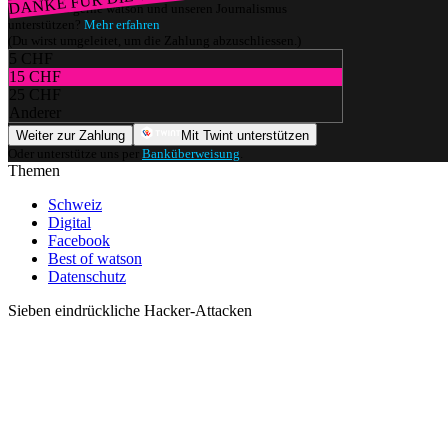
DANKE FÜR DIE ♥
Würdest du gerne watson und unseren Journalismus
unterstützen?
Mehr erfahren
(Du wirst umgeleitet, um die Zahlung abzuschliessen.)
5 CHF
15 CHF
25 CHF
Anderer
Weiter zur Zahlung
Mit Twint unterstützen
Oder unterstütze uns per
Banküberweisung
.
Themen
Schweiz
Digital
Facebook
Best of watson
Datenschutz
Sieben eindrückliche Hacker-Attacken