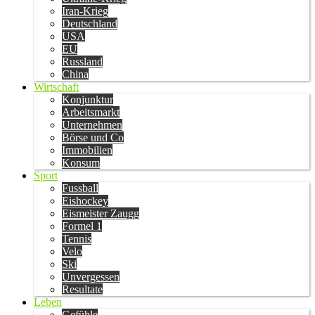
Iran-Krieg
Deutschland
USA
EU
Russland
China
Wirtschaft
Konjunktur
Arbeitsmarkt
Unternehmen
Börse und Co
Immobilien
Konsum
Sport
Fussball
Eishockey
Eismeister Zaugg
Formel 1
Tennis
Velo
Ski
Unvergessen
Resultate
Leben
Gefühle