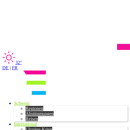
32°
DE
|
FR
Schweiz
Regionen
Abstimmungen
Reisen
International
Ukraine-Krieg