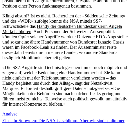
positionieren und Angriffe durchführen, Gespräche abhören und die
Position einer Person funkmastgenau bestimmen.
Klingt absurd? Ist es nicht. Recherchen der «Süddeutsche Zeitung»
und des «WDR» zufolge konnte die NSA mittels SS7-
Schwachstelle das
Handy der deutschen Bundeskanzlerin Angela
Merkel abhören
. Auch Personen der Schweizer Aussenpolitik
könnten Opfer solcher Angriffe werden: Dutzende EDA-Angestellte
und sogar eine ältere Handynummer von Bundesrat Ignazio Cassis
waren im Facebook-Leak zu finden. Der Aussenminister reiste
dieses Jahr bereits durch mehrere Länder, wo andere Standards
bezüglich Mobilfunksicherheit gelten.
«Die SS7-Angriffe sind technisch gesehen immer noch möglich und
zeigen auf, welche Bedeutung eine Handynummer hat. Sie kann
nicht einfach mit der Telefonnummer verglichen werden – das
Handy begleitet uns durch den Alltag», sagt der Netzaktivist
Marques. Er fordert deshalb griffigere Datenschutzgesetze: «Die
Möglichkeiten der Behörden sind nach solchen Leaks gering und
führen meist zu nichts. Teilweise auch politisch gewollt, um attraktiv
für Internet-Konzerne zu bleiben.»
Analyse
Ein Jahr Snowden: Die NSA ist schlimm. Aber wir sind schlimmer