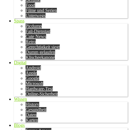
Food
Filme und Serien
Unterwegs
Spass
Picdump
Fail-Dienstag
Cute News
Retro
Gerechtigkeit siegt
Dumm gelaufen
Klischeekanone
Digital
Android
Apple
Google
Microsoft
Hardware-Test
Online-Sicherheit
Wissen
History
Gesundheit
Daten
Karten
Blogs