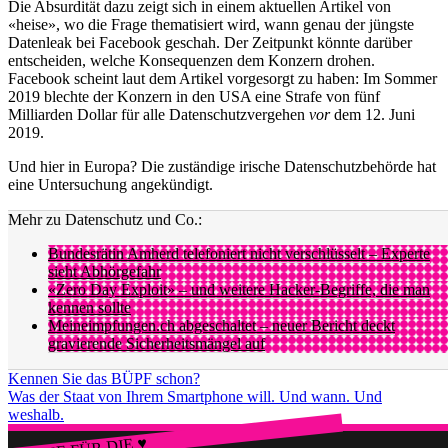
Die Absurdität dazu zeigt sich in einem aktuellen Artikel von
«heise», wo die Frage thematisiert wird, wann genau der jüngste
Datenleak bei Facebook geschah. Der Zeitpunkt könnte darüber
entscheiden, welche Konsequenzen dem Konzern drohen.
Facebook scheint laut dem Artikel vorgesorgt zu haben: Im Sommer
2019 blechte der Konzern in den USA eine Strafe von fünf
Milliarden Dollar für alle Datenschutzvergehen
vor
dem 12. Juni
2019.
Und hier in Europa? Die zuständige irische Datenschutzbehörde hat
eine Untersuchung angekündigt.
Mehr zu Datenschutz und Co.:
Bundesrätin Amherd telefoniert nicht verschlüsselt – Experte
sieht Abhörgefahr
«Zero Day Exploit» – und weitere Hacker-Begriffe, die man
kennen sollte
Meineimpfungen.ch abgeschaltet – neuer Bericht deckt
gravierende Sicherheitsmängel auf
Kennen Sie das BÜPF schon?
Was der Staat von Ihrem Smartphone will. Und wann. Und
weshalb.