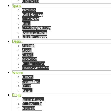
Unterwegs
Spass
Picdump
Fail-Dienstag
Cute News
Retro
Gerechtigkeit siegt
Dumm gelaufen
Klischeekanone
Digital
Android
Apple
Google
Microsoft
Hardware-Test
Online-Sicherheit
Wissen
History
Gesundheit
Daten
Karten
Blogs
Emma Amour
Nachtschicht
Rauszeit