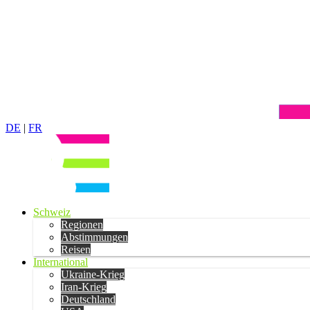
DE
|
FR
Schweiz
Regionen
Abstimmungen
Reisen
International
Ukraine-Krieg
Iran-Krieg
Deutschland