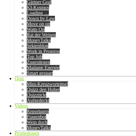
Gärtner Graf
KI-Kosmos
Loading …
Down by Law
Move on up
Watts On
Rat der Weisen
MoneyTalks
Sektenblog
Work in Progress
Top Job
Zugestiegen
Madame Energie
Smart gespart
Quiz
Mini-Kreuzworträtsel
Quizz den Huber
Quizzticle
Aufgedeckt
Videos
Reportagen
Fragenbot
Wein doch
MoneyTalks
Promotionen