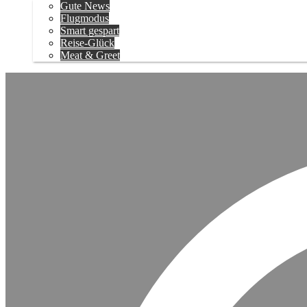
Gute News
Flugmodus
Smart gespart
Reise-Glück
Meat & Greet