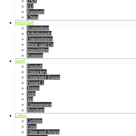
USA
EU
Russland
China
Wirtschaft
Konjunktur
Arbeitsmarkt
Unternehmen
Börse und Co
Immobilien
Konsum
Sport
Fussball
Eishockey
Eismeister Zaugg
Formel 1
Tennis
Velo
Ski
Unvergessen
Resultate
Leben
Gefühle
Food
Filme und Serien