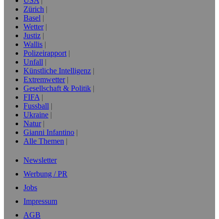
USA
Zürich
Basel
Wetter
Justiz
Wallis
Polizeirapport
Unfall
Künstliche Intelligenz
Extremwetter
Gesellschaft & Politik
FIFA
Fussball
Ukraine
Natur
Gianni Infantino
Alle Themen
Newsletter
Werbung / PR
Jobs
Impressum
AGB