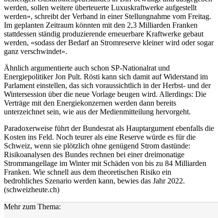
werden, sollen weitere überteuerte Luxuskraftwerke aufgestellt
werden», schreibt der Verband in einer Stellungnahme vom Freitag.
Im geplanten Zeitraum könnten mit den 2,3 Milliarden Franken
stattdessen ständig produzierende erneuerbare Kraftwerke gebaut
werden, «sodass der Bedarf an Stromreserve kleiner wird oder sogar
ganz verschwindet».
Ähnlich argumentierte auch schon SP-Nationalrat und
Energiepolitiker Jon Pult. Rösti kann sich damit auf Widerstand im
Parlament einstellen, das sich voraussichtlich in der Herbst- und der
Wintersession über die neue Vorlage beugen wird. Allerdings: Die
Verträge mit den Energiekonzernen werden dann bereits
unterzeichnet sein, wie aus der Medienmitteilung hervorgeht.
Paradoxerweise führt der Bundesrat als Hauptargument ebenfalls die
Kosten ins Feld. Noch teurer als eine Reserve würde es für die
Schweiz, wenn sie plötzlich ohne genügend Strom dastünde:
Risikoanalysen des Bundes rechnen bei einer dreimonatige
Strommangellage im Winter mit Schäden von bis zu 84 Milliarden
Franken. Wie schnell aus dem theoretischen Risiko ein
bedrohliches Szenario werden kann, bewies das Jahr 2022.
(schweizheute.ch)
Mehr zum Thema: