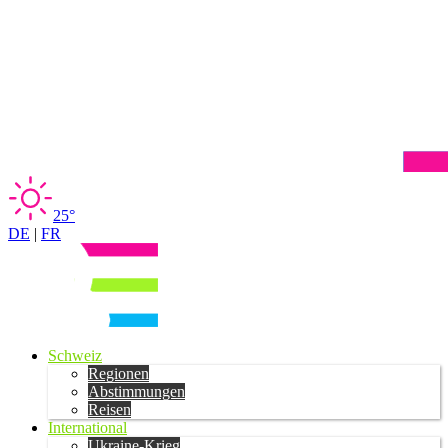
25°
DE
|
FR
Schweiz
Regionen
Abstimmungen
Reisen
International
Ukraine-Krieg