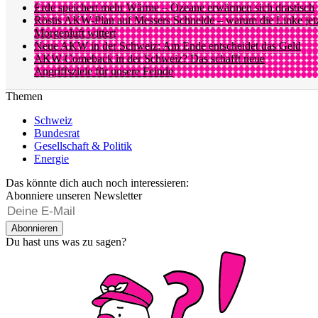
Erde speichert mehr Wärme – Ozeane erwärmen sich drastisch
Röstis AKW-Plan auf Messers Schneide – warum die Linke jet
Morgenluft wittert
Neue AKW in der Schweiz: Am Ende entscheidet das Geld
AKW-Comeback in der Schweiz? Das schafft neue
Angriffsziele für unsere Feinde
Themen
Schweiz
Bundesrat
Gesellschaft & Politik
Energie
Das könnte dich auch noch interessieren:
Abonniere unseren Newsletter
Abonnieren
Du hast uns was zu sagen?