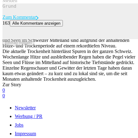
Melden
Zum Kommentar
163
Alle Kommentare anzeigen
So tief sind die Pegelstände der Schweizer Seen und Flüsse
Die wenigen Gewitter helfen kaum: Die Pegelstände vieler Flüsse
und Seen im Schweizer Mittelland sind aufgrund der anhaltenden
Beitrag melden
Hitze- und Trockenperiode auf einem rekordtiefen Niveau.
Die aktuelle Trockenheit hinterlässt Spuren in der ganzen Schweiz.
Wochenlange Hitze und ausbleibender Regen haben die Pegel vieler
Seen und Flüsse im Mittelland auf historische Tiefststände gedrückt.
Einzelne Regenschauer und Gewitter der letzten Tage haben daran
kaum etwas geändert – zu kurz und zu lokal sind sie, um die seit
Monaten anhaltende Trockenheit auszugleichen.
Zur Story
0
0
Newsletter
Werbung / PR
Jobs
Impressum