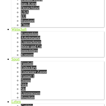
Iran-Krieg
Deutschland
USA
EU
Russland
China
Wirtschaft
Konjunktur
Arbeitsmarkt
Unternehmen
Börse und Co
Immobilien
Konsum
Sport
Fussball
Eishockey
Eismeister Zaugg
Formel 1
Tennis
Velo
Ski
Unvergessen
Resultate
Leben
Gefühle