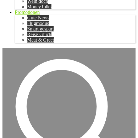
Wein doch
MoneyTalks
Promotionen
Gute News
Flugmodus
Smart gespart
Reise-Glück
Meat & Greet