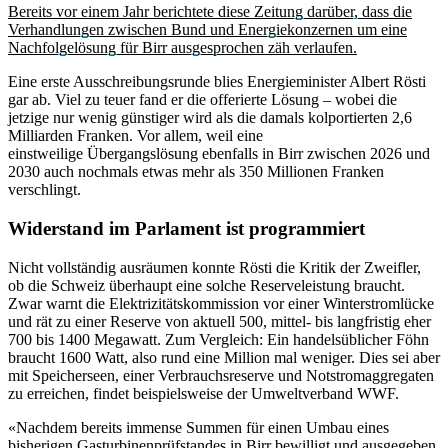
Bereits vor einem Jahr berichtete diese Zeitung darüber, dass die
Verhandlungen zwischen Bund und Energiekonzernen um eine
Nachfolgelösung für Birr ausgesprochen zäh verlaufen.
Eine erste Ausschreibungsrunde blies Energieminister Albert Rösti
gar ab. Viel zu teuer fand er die offerierte Lösung – wobei die
jetzige nur wenig günstiger wird als die damals kolportierten 2,6
Milliarden Franken. Vor allem, weil eine
einstweilige Übergangslösung ebenfalls in Birr zwischen 2026 und
2030 auch nochmals etwas mehr als 350 Millionen Franken
verschlingt.
Widerstand im Parlament ist programmiert
Nicht vollständig ausräumen konnte Rösti die Kritik der Zweifler,
ob die Schweiz überhaupt eine solche Reserveleistung braucht.
Zwar warnt die Elektrizitätskommission vor einer Winterstromlücke
und rät zu einer Reserve von aktuell 500, mittel- bis langfristig eher
700 bis 1400 Megawatt. Zum Vergleich: Ein handelsüblicher Föhn
braucht 1600 Watt, also rund eine Million mal weniger. Dies sei aber
mit Speicherseen, einer Verbrauchsreserve und Notstromaggregaten
zu erreichen, findet beispielsweise der Umweltverband WWF.
«Nachdem bereits immense Summen für einen Umbau eines
bisherigen Gasturbinenprüfstandes in Birr bewilligt und ausgegeben