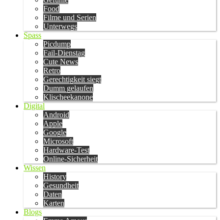
Food
Filme und Serien
Unterwegs
Spass
Picdump
Fail-Dienstag
Cute News
Retro
Gerechtigkeit siegt
Dumm gelaufen
Klischeekanone
Digital
Android
Apple
Google
Microsoft
Hardware-Test
Online-Sicherheit
Wissen
History
Gesundheit
Daten
Karten
Blogs