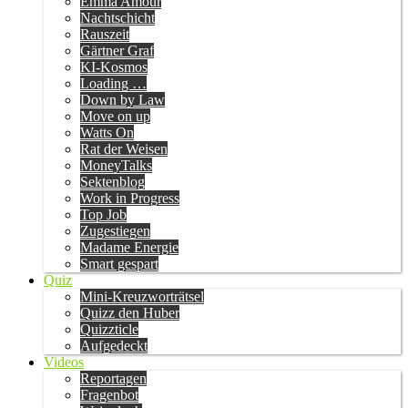
Emma Amour
Nachtschicht
Rauszeit
Gärtner Graf
KI-Kosmos
Loading …
Down by Law
Move on up
Watts On
Rat der Weisen
MoneyTalks
Sektenblog
Work in Progress
Top Job
Zugestiegen
Madame Energie
Smart gespart
Quiz
Mini-Kreuzworträtsel
Quizz den Huber
Quizzticle
Aufgedeckt
Videos
Reportagen
Fragenbot