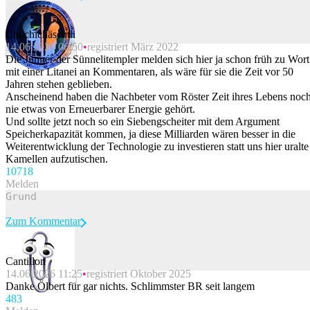
Chuchichäschtli
14.06.2026 06:50
registriert März 2022
Beitrag melden
Die Jünger der Sünnelitempler melden sich hier ja schon früh zu Wort
mit einer Litanei an Kommentaren, als wäre für sie die Zeit vor 50
Jahren stehen geblieben.
Anscheinend haben die Nachbeter vom Röster Zeit ihres Lebens noc
nie etwas von Erneuerbarer Energie gehört.
Und sollte jetzt noch so ein Siebengscheiter mit dem Argument
Speicherkapazität kommen, ja diese Milliarden wären besser in die
Weiterentwicklung der Technologie zu investieren statt uns hier uralte
Kamellen aufzutischen.
107
18
Melden
Zum Kommentar
Cantillon
14.06.2026 11:25
registriert Oktober 2025
Beitrag melden
Danke Ölbert für gar nichts. Schlimmster BR seit langem
48
3