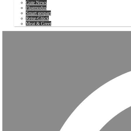
Gute News
Flugmodus
Smart gespart
Reise-Glück
Meat & Greet