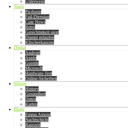
Unterwegs
Spass
Picdump
Fail-Dienstag
Cute News
Retro
Gerechtigkeit siegt
Dumm gelaufen
Klischeekanone
Digital
Android
Apple
Google
Microsoft
Hardware-Test
Online-Sicherheit
Wissen
History
Gesundheit
Daten
Karten
Blogs
Emma Amour
Nachtschicht
Rauszeit