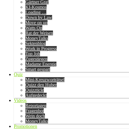
Gärtner Graf
KI-Kosmos
Loading …
Down by Law
Move on up
Watts On
Rat der Weisen
MoneyTalks
Sektenblog
Work in Progress
Top Job
Zugestiegen
Madame Energie
Smart gespart
Quiz
Mini-Kreuzworträtsel
Quizz den Huber
Quizzticle
Aufgedeckt
Videos
Reportagen
Fragenbot
Wein doch
MoneyTalks
Promotionen