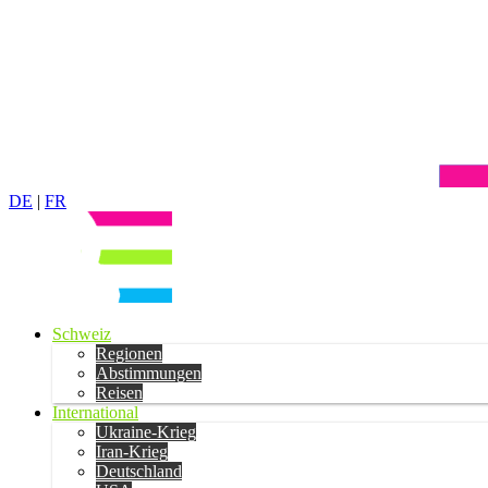
DE
|
FR
Schweiz
Regionen
Abstimmungen
Reisen
International
Ukraine-Krieg
Iran-Krieg
Deutschland