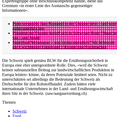
Expertengruppe ohne Beschlusskompetenz handle, diene das
Gremium «in erster Linie des Austauschs gegenseitiger
Informationen».
Putin verspricht, dass Russland in der Ukraine siegt – und wird
dabei unterbrochen
Präsident der Ukraine knöpft sich in Schweizer Rede Oligarch
vor – und Nestlé
Superfood Weizengras – was ist das eigentlich? Wir liefern dir
die 4 wichtigsten Fakten und 1 Rezept zum Nachmachen
Die Schweiz spielt gemäss BLW für die Ernährungssicherheit in
Europa eine eher untergeordnete Rolle. Dies, «weil die Schweiz
keinen substanziellen Beitrag zur landwirtschaftlichen Produktion in
Europa leisten» könne, da deren Potenziale limitiert seien. Nicht zu
unterschätzten sei allerdings die Bedeutung der Schweiz als
Drehscheibe für den Rohstoffhandel. Zudem hätten viele
internationale Unternehmen in der Land- und Ernährungswirtschaft
ihren Sitz in der Schweiz. (saw/aargauerzeitung.ch)
Themen
Schweiz
Food