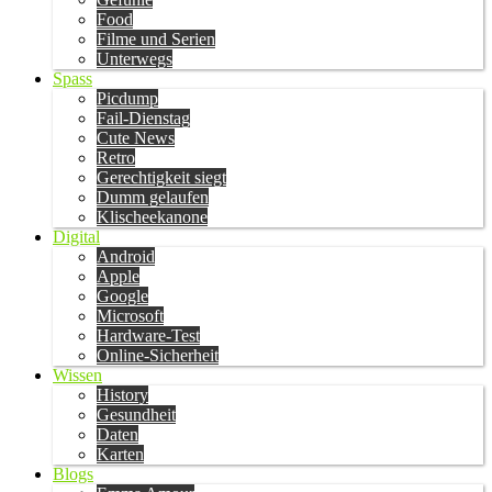
Food
Filme und Serien
Unterwegs
Spass
Picdump
Fail-Dienstag
Cute News
Retro
Gerechtigkeit siegt
Dumm gelaufen
Klischeekanone
Digital
Android
Apple
Google
Microsoft
Hardware-Test
Online-Sicherheit
Wissen
History
Gesundheit
Daten
Karten
Blogs