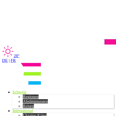
28°
DE
|
FR
Schweiz
Regionen
Abstimmungen
Reisen
International
Ukraine-Krieg