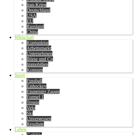
Iran-Krieg
Deutschland
USA
EU
Russland
China
Wirtschaft
Konjunktur
Arbeitsmarkt
Unternehmen
Börse und Co
Immobilien
Konsum
Sport
Fussball
Eishockey
Eismeister Zaugg
Formel 1
Tennis
Velo
Ski
Unvergessen
Resultate
Leben
Gefühle