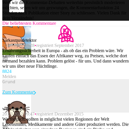
Weil wir die Kommentar-Debatten weiterhin persönlich moderieren
möchten, sehen wir uns gezwungen, die Kommentarfunktion 24
Stunden nach Publikation einer Story zu schliessen. Vielen Dank für
dein Verständnis!
Die beliebtesten Kommentare
Sarkasmusdetektor
20.03.2022 09:28
registriert September 2017
Ernährungssicherheit in Europa - als ob das ein Problem wäre. Wir
kaufen einfach das Essen der Afrikaner weg, zu Preisen, welche dort
niemand bezahlen kann. Problem gelöst - für uns. Und dann wundern
wir uns über neue Flüchtlinge.
88
24
Melden
Zum Kommentar
wilhelmsson
20.03.2022 09:47
registriert Dezember 2015
Beitrag melden
Wo möglich, sollten in möglichst vielen Regionen der Welt
Lebensmittel, Medikamente und andere Güter produziert werden. Die