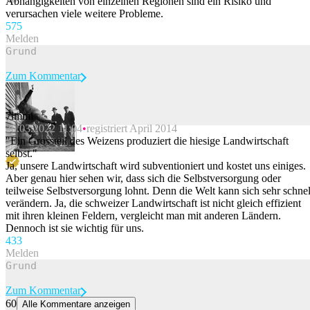
Abhängigkeiten von einzelnen Regionen sind ein Risiko und
verursachen viele weitere Probleme.
57
5
Melden
Zum Kommentar
7immi
20.03.2022 11:04
registriert April 2014
Beitrag melden
"Ein Grossteil des Weizens produziert die hiesige Landwirtschaft
selbst."
Ja, unsere Landwirtschaft wird subventioniert und kostet uns einiges.
Aber genau hier sehen wir, dass sich die Selbstversorgung oder
teilweise Selbstversorgung lohnt. Denn die Welt kann sich sehr schnel
verändern. Ja, die schweizer Landwirtschaft ist nicht gleich effizient
mit ihren kleinen Feldern, vergleicht man mit anderen Ländern.
Dennoch ist sie wichtig für uns.
43
3
Melden
Zum Kommentar
60
Alle Kommentare anzeigen