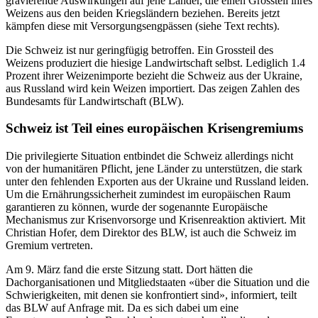
gravierende Auswirkungen auf jene Länder, die einen Grossteil ihres
Weizens aus den beiden Kriegsländern beziehen. Bereits jetzt
kämpfen diese mit Versorgungsengpässen (siehe Text rechts).
Die Schweiz ist nur geringfügig betroffen. Ein Grossteil des
Weizens produziert die hiesige Landwirtschaft selbst. Lediglich 1.4
Prozent ihrer Weizenimporte bezieht die Schweiz aus der Ukraine,
aus Russland wird kein Weizen importiert. Das zeigen Zahlen des
Bundesamts für Landwirtschaft (BLW).
Schweiz ist Teil eines europäischen Krisengremiums
Die privilegierte Situation entbindet die Schweiz allerdings nicht
von der humanitären Pflicht, jene Länder zu unterstützen, die stark
unter den fehlenden Exporten aus der Ukraine und Russland leiden.
Um die Ernährungssicherheit zumindest im europäischen Raum
garantieren zu können, wurde der sogenannte Europäische
Mechanismus zur Krisenvorsorge und Krisenreaktion aktiviert. Mit
Christian Hofer, dem Direktor des BLW, ist auch die Schweiz im
Gremium vertreten.
Am 9. März fand die erste Sitzung statt. Dort hätten die
Dachorganisationen und Mitgliedstaaten «über die Situation und die
Schwierigkeiten, mit denen sie konfrontiert sind», informiert, teilt
das BLW auf Anfrage mit. Da es sich dabei um eine