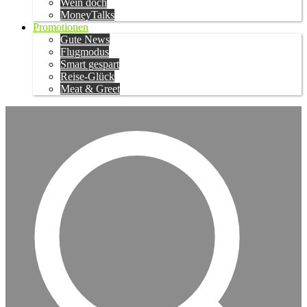
Wein doch
MoneyTalks
Promotionen
Gute News
Flugmodus
Smart gespart
Reise-Glück
Meat & Greet