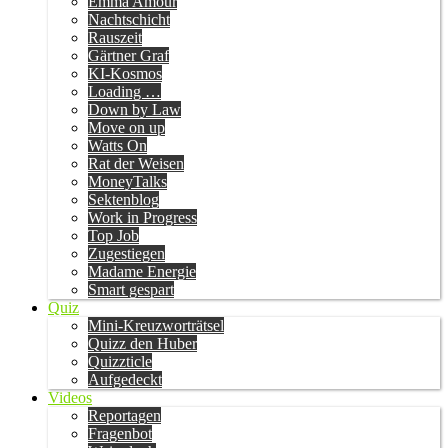
Emma Amour
Nachtschicht
Rauszeit
Gärtner Graf
KI-Kosmos
Loading …
Down by Law
Move on up
Watts On
Rat der Weisen
MoneyTalks
Sektenblog
Work in Progress
Top Job
Zugestiegen
Madame Energie
Smart gespart
Quiz
Mini-Kreuzworträtsel
Quizz den Huber
Quizzticle
Aufgedeckt
Videos
Reportagen
Fragenbot