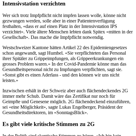
Intensivstation verzichten
Wer sich trotz Impfpflicht nicht impfen lassen wolle, könne nicht
gezwungen werden, solle aber in einer Patientenverfügung
festhalten, «dass er auf einen Platz in der Intensivstation IPS
verzichtet». Viele ältere Menschen lebten dank Spitex «mitten in der
Gesellschaft». Das mache die Impfpflicht notwendig.
Westschweizer Kantone hätten Artikel 22 des Epidemiengesetzes
schon angewandt, sagt Humbel. «Sie verpflichteten das Personal
ihrer Spitäler zu Grippeimpfungen, als Grippeerkrankungen ein
grosses Problem waren.» In der Covid-Pandemie könne man das
Gesundheitspersonal nicht zu Impfungen verpflichten, sagt sie.
«Sonst gibt es einen Aderlass - und den können wir uns nicht
leisten.»
Inzwischen erhält in der Schweiz aber auch flächendeckendes 2G
immer mehr Schub. Damit wäre das Zertifikat nur noch für
Geimpfte und Genesene möglich. 2G flächendeckend einzuführen,
sei «eine Möglichkeit», sagte Lukas Engelberger, Präsident der
Gesundheitsdirektoren, im «SonntagsBlick».
Es gibt viele kritische Stimmen zu 2G
In der Politik sind skeptische Stimmen zu hören. «Ich bin kein