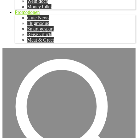
Wein doch
MoneyTalks
Promotionen
Gute News
Flugmodus
Smart gespart
Reise-Glück
Meat & Greet