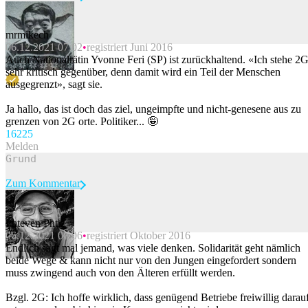
mrmikech
06.12.2021 07:02
registriert Juni 2016
Beitrag melden
Auch Nationalrätin Yvonne Feri (SP) ist zurückhaltend. «Ich stehe 2
sehr kritisch gegenüber, denn damit wird ein Teil der Menschen
ausgegrenzt», sagt sie.
Ja hallo, das ist doch das ziel, ungeimpfte und nicht-genesene aus zu
grenzen von 2G orte. Politiker... 🤪
162
25
Melden
Zum Kommentar
Phteven Phtiz
06.12.2021 06:06
registriert Oktober 2016
Beitrag melden
Endlich sagt mal jemand, was viele denken. Solidarität geht nämlich
beide Wege & kann nicht nur von den Jungen eingefordert sondern
muss zwingend auch von den Älteren erfüllt werden.
Bzgl. 2G: Ich hoffe wirklich, dass genügend Betriebe freiwillig darau