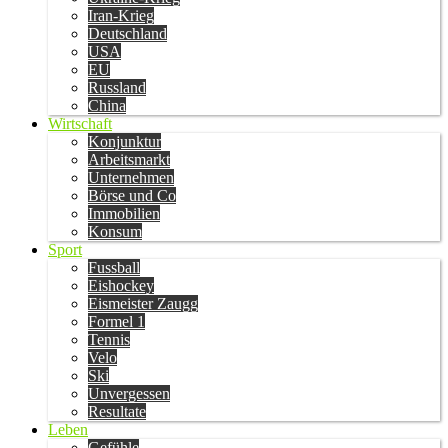
Iran-Krieg
Deutschland
USA
EU
Russland
China
Wirtschaft
Konjunktur
Arbeitsmarkt
Unternehmen
Börse und Co
Immobilien
Konsum
Sport
Fussball
Eishockey
Eismeister Zaugg
Formel 1
Tennis
Velo
Ski
Unvergessen
Resultate
Leben
Gefühle