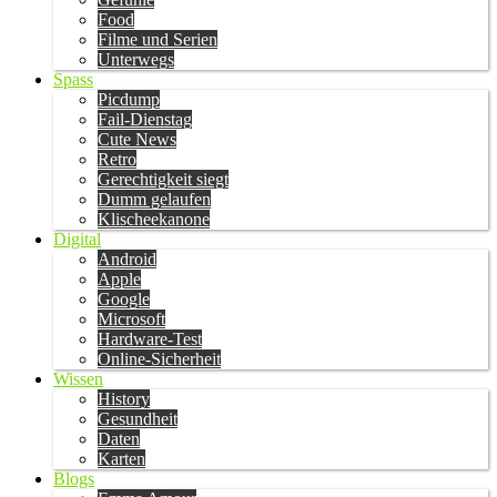
Food
Filme und Serien
Unterwegs
Spass
Picdump
Fail-Dienstag
Cute News
Retro
Gerechtigkeit siegt
Dumm gelaufen
Klischeekanone
Digital
Android
Apple
Google
Microsoft
Hardware-Test
Online-Sicherheit
Wissen
History
Gesundheit
Daten
Karten
Blogs