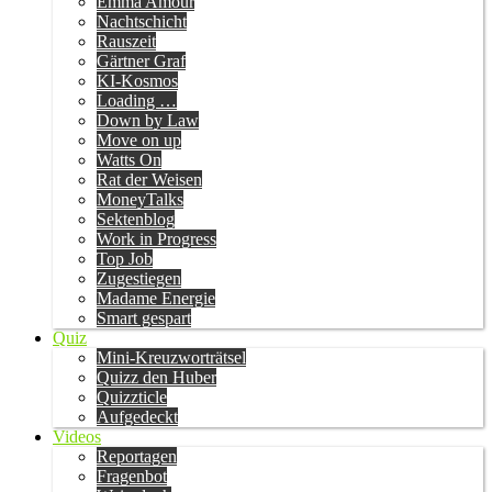
Emma Amour
Nachtschicht
Rauszeit
Gärtner Graf
KI-Kosmos
Loading …
Down by Law
Move on up
Watts On
Rat der Weisen
MoneyTalks
Sektenblog
Work in Progress
Top Job
Zugestiegen
Madame Energie
Smart gespart
Quiz
Mini-Kreuzworträtsel
Quizz den Huber
Quizzticle
Aufgedeckt
Videos
Reportagen
Fragenbot