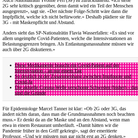
Auch Nationalrätin Yvonne Feri (SP) ist zurückhaltend. «Ich stehe
2G sehr kritisch gegenüber, denn damit wird ein Teil der Menschen
ausgegrenzt», sagt sie. «Der nächste Folge-Schritt wäre dann die
Impfpflicht, welche ich nicht befürworte.» Deshalb plädiere sie für
3G - mit Maskenpflicht und Abstand.
Anders sieht das SP-Nationalrätin Flavia Wasserfallen: «Es sind vor
allem ungeimpfte Covid-Patienten, welche die Intensivstationen an
Belastungsgrenzen bringen. Als Entlastungsmassnahme müssen wir
auch über 2G diskutieren.»
Diese Medikamente braucht ein Covid-Patient auf der
Intensivstation – an nur einem Tag
So deutlich ist der Zusammenhang zwischen Impfquote und
Covid-Ja
Die aktuelle Corona-Welle verschonte Schweden (bisher) – das
sind die Gründe
Für Epidemiologe Marcel Tanner ist klar: «Ob 2G oder 3G, das
ändert nichts daran, dass man die Grundmassnahmen noch beachten
muss.» Er denkt da an die Maske und an den Abstand, wenn man
etwa in einem Restaurant umherläuft. «Damit hätten wir die
Pandemie früher in den Griff gekriegt», sagt der emeritierte
Professor. «Und wir müssten nun gar nicht erst an 2G denken.»