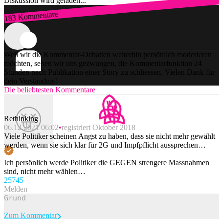
Diskussion wird geladen...
183 Kommentare
Zum Login
Weil wir die Kommentar-Debatten weiterhin persönlich moderieren
möchten, sehen wir uns gezwungen, die Kommentarfunktion 24
Stunden nach Publikation einer Story zu schliessen. Vielen Dank für
dein Verständnis!
Die beliebtesten Kommentare
Rethinking
06.12.2021 06:02
registriert Oktober 2018
Viele Politiker scheinen Angst zu haben, dass sie nicht mehr gewählt
werden, wenn sie sich klar für 2G und Impfpflicht aussprechen…
Ich persönlich werde Politiker die GEGEN strengere Massnahmen
sind, nicht mehr wählen…
257
45
Melden
Zum Kommentar