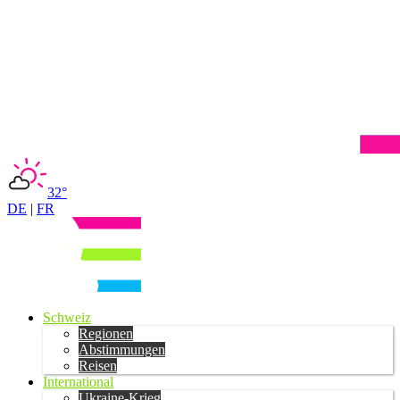
32°
DE
|
FR
Schweiz
Regionen
Abstimmungen
Reisen
International
Ukraine-Krieg