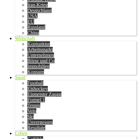
Iran-Krieg
Deutschland
USA
EU
Russland
China
Wirtschaft
Konjunktur
Arbeitsmarkt
Unternehmen
Börse und Co
Immobilien
Konsum
Sport
Fussball
Eishockey
Eismeister Zaugg
Formel 1
Tennis
Velo
Ski
Unvergessen
Resultate
Leben
Gefühle