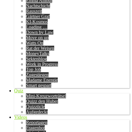
Emma Amour
Nachtschicht
Rauszeit
Gärtner Graf
KI-Kosmos
Loading …
Down by Law
Move on up
Watts On
Rat der Weisen
MoneyTalks
Sektenblog
Work in Progress
Top Job
Zugestiegen
Madame Energie
Smart gespart
Quiz
Mini-Kreuzworträtsel
Quizz den Huber
Quizzticle
Aufgedeckt
Videos
Reportagen
Fragenbot