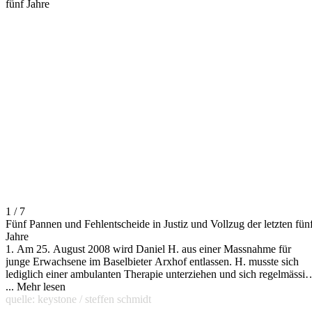
fünf Jahre
1 / 7
Fünf Pannen und Fehlentscheide in Justiz und Vollzug der letzten fün
Jahre
1. Am 25. August 2008 wird Daniel H. aus einer Massnahme für
junge Erwachsene im Baselbieter Arxhof entlassen. H. musste sich
lediglich einer ambulanten Therapie unterziehen und sich regelmässig
bei seiner Bewährungshelferin melden. Den Hauptrisikofaktor für
...
Mehr lesen
einen Rückfall orteten Vollzugsbehörde und Bewährungshilfe in H.s
quelle: keystone / steffen schmidt
Suchtverhalten. Anderer Risikofaktoren, wie Sexualpräferenzen und