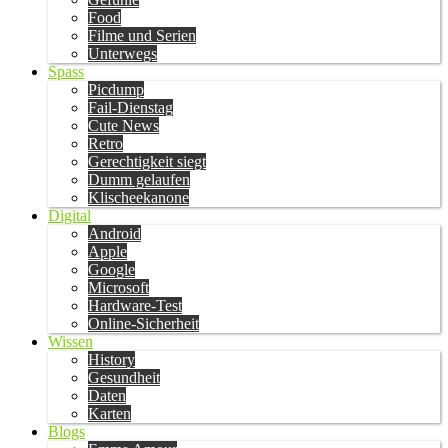
Food
Filme und Serien
Unterwegs
Spass
Picdump
Fail-Dienstag
Cute News
Retro
Gerechtigkeit siegt
Dumm gelaufen
Klischeekanone
Digital
Android
Apple
Google
Microsoft
Hardware-Test
Online-Sicherheit
Wissen
History
Gesundheit
Daten
Karten
Blogs