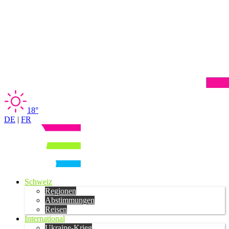
18°
DE
|
FR
Schweiz
Regionen
Abstimmungen
Reisen
International
Ukraine-Krieg