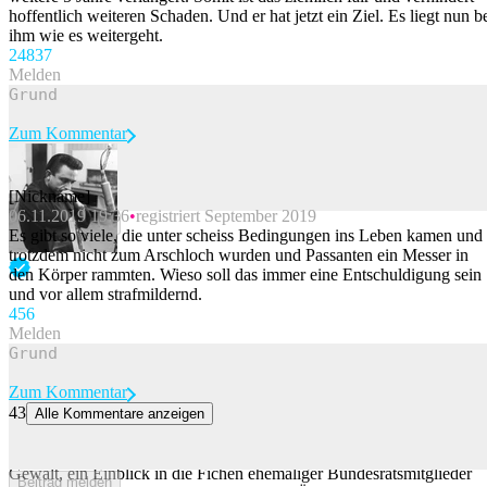
hoffentlich weiteren Schaden. Und er hat jetzt ein Ziel. Es liegt nun b
ihm wie es weitergeht.
248
37
Melden
Zum Kommentar
[Nickname]
06.11.2019 19:36
registriert September 2019
Beitrag melden
Es gibt so viele, die unter scheiss Bedingungen ins Leben kamen und
trotzdem nicht zum Arschloch wurden und Passanten ein Messer in
den Körper rammten. Wieso soll das immer eine Entschuldigung sein
und vor allem strafmildernd.
45
6
Melden
Zum Kommentar
43
Alle Kommentare anzeigen
39 Bundesräte von Bundespolizei überwacht – die Sonntagsnews
Baume-Schneider fordert einen besseren Schutz vor sexueller
Gewalt, ein Einblick in die Fichen ehemaliger Bundesratsmitglieder
Beitrag melden