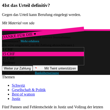
Ist das Urteil definitiv?
Gegen das Urteil kann Berufung eingelegt werden.
Mit Material von sda
DANKE FÜR DIE ♥
Würdest du gerne watson und unseren Journalismus
unterstützen?
Mehr erfahren
(Du wirst umgeleitet, um die Zahlung abzuschliessen.)
5 CHF
15 CHF
25 CHF
Anderer
Weiter zur Zahlung
Mit Twint unterstützen
Oder unterstütze uns per
Banküberweisung
.
Themen
Schweiz
Gesellschaft & Politik
Best of watson
Justiz
Fünf Pannen und Fehlentscheide in Justiz und Vollzug der letzten