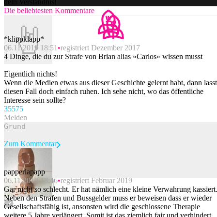
dein Verständnis!
Die beliebtesten Kommentare
*klippklapp*
06.11.2019 18:51
registriert Dezember 2017
4 Dinge, die du zur Strafe von Brian alias «Carlos» wissen musst
Eigentlich nichts!
Wenn die Medien etwas aus dieser Geschichte gelernt habt, dann lasst
diesen Fall doch einfach ruhen. Ich sehe nicht, wo das öffentliche
Interesse sein sollte?
355
75
Melden
Zum Kommentar
papperlapapp
06.11.2019 18:46
registriert Februar 2019
Beitrag melden
Gar nicht so schlecht. Er hat nämlich eine kleine Verwahrung kassiert
Neben den Strafen und Bussgelder muss er beweisen dass er wieder
Gesellschaftsfähig ist, ansonsten wird die geschlossene Therapie
weitere 5 Jahre verlängert. Somit ist das ziemlich fair und verhindert