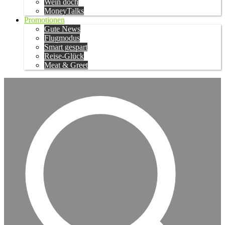
Wein doch
MoneyTalks
Promotionen
Gute News
Flugmodus
Smart gespart
Reise-Glück
Meat & Greet