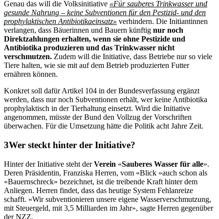
Genau das will die Volksinitiative
«Für sauberes Trinkwasser und
gesunde Nahrung – keine Subventionen für den Pestizid- und den
prophylaktischen Antibiotikaeinsatz»
verhindern. Die Initiantinnen
verlangen, dass Bäuerinnen und Bauern künftig
nur noch
Direktzahlungen erhalten, wenn sie ohne Pestizide und
Antibiotika produzieren und das Trinkwasser nicht
verschmutzen.
Zudem will die Initiative, dass Betriebe nur so viele
Tiere halten, wie sie mit auf dem Betrieb produzierten Futter
ernähren können.
Konkret soll dafür Artikel 104 in der Bundesverfassung ergänzt
werden, dass nur noch Subventionen erhält, wer keine Antibiotika
prophylaktisch in der Tierhaltung einsetzt. Wird die Initiative
angenommen, müsste der Bund den Vollzug der Vorschriften
überwachen. Für die Umsetzung hätte die Politik acht Jahre Zeit.
Wer steckt hinter der Initiative?
Hinter der Initiative steht der
Verein
«
Sauberes
Wasser
für
alle
».
Deren Präsidentin, Franziska Herren, vom «Blick »auch schon als
«Bauernschreck» bezeichnet, ist die treibende Kraft hinter dem
Anliegen. Herren findet, dass das heutige System Fehlanreize
schafft. «Wir subventionieren unsere eigene Wasserverschmutzung,
mit Steuergeld, mit 3,5 Milliarden im Jahr», sagte Herren gegenüber
der
NZZ
.