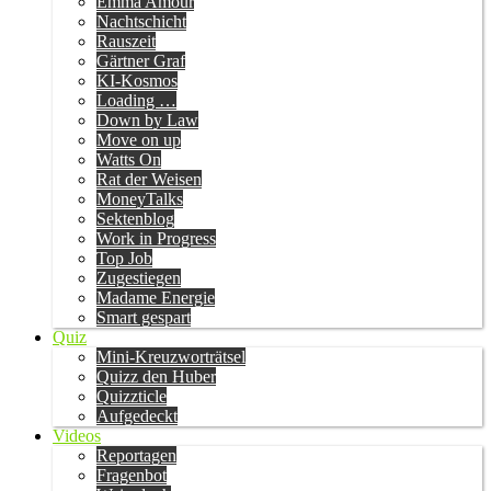
Emma Amour
Nachtschicht
Rauszeit
Gärtner Graf
KI-Kosmos
Loading …
Down by Law
Move on up
Watts On
Rat der Weisen
MoneyTalks
Sektenblog
Work in Progress
Top Job
Zugestiegen
Madame Energie
Smart gespart
Quiz
Mini-Kreuzworträtsel
Quizz den Huber
Quizzticle
Aufgedeckt
Videos
Reportagen
Fragenbot