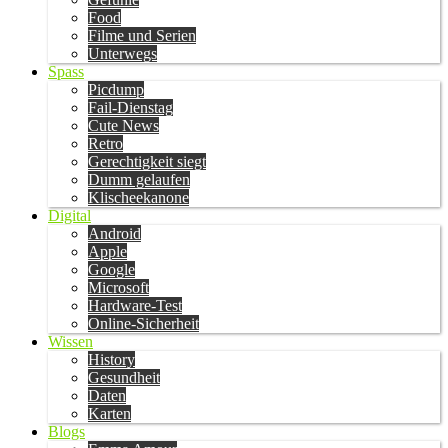
Food
Filme und Serien
Unterwegs
Spass
Picdump
Fail-Dienstag
Cute News
Retro
Gerechtigkeit siegt
Dumm gelaufen
Klischeekanone
Digital
Android
Apple
Google
Microsoft
Hardware-Test
Online-Sicherheit
Wissen
History
Gesundheit
Daten
Karten
Blogs