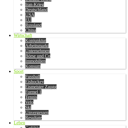
Iran-Krieg
Deutschland
USA
EU
Russland
China
Wirtschaft
Konjunktur
Arbeitsmarkt
Unternehmen
Börse und Co
Immobilien
Konsum
Sport
Fussball
Eishockey
Eismeister Zaugg
Formel 1
Tennis
Velo
Ski
Unvergessen
Resultate
Leben
Gefühle