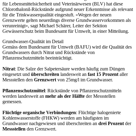
für Lebensmittelsicherheit und Veterinärwesen (BLV) hat diese
Chlorothalonil-Rückstände aufgrund neuer Erkenntnisse als relevant
für die Trinkwasserqualität eingestuft. «Wegen der neuen
Grenzwerte gelten neuerdings diverse Grundwasservorkommen als
verunreinigt», sagt Michael Schärer, Leiter der Sektion
Gewässerschutz beim Bundesamt für Umwelt, in einer Mitteilung.
Grundwasser-Qualität im Detail
Gemäss dem Bundesamt für Umwelt (BAFU) wird die Qualität des
Grundwassers durch Nitrat und Rückstände von
Pflanzenschutzmitteln beeinträchtigt.
Nitrat
: Die Salze der Salpetersäure werden häufig zum Düngen
eingesetzt und
überschreiten
landesweit an
fast 15 Prozent
aller
Messstellen den
Grenzwert
von 25mg/l im Grundwasser.
Pflanzenschutzmittel
: Rückstände von Pflanzenschutzmitteln
werden landesweit an
mehr als der Hälfte
der Messstellen
gemessen.
Flüchtige organische Verbindungen
: Flüchtige halogenierte
Kohlenwasserstoffe (FHKW) werden am häufigsten im
Grundwasser nachgewiesen und überschreiten an
drei
Prozent
der
Messstellen
den Grenzwert.