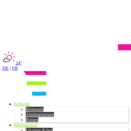
24°
DE
|
FR
Schweiz
Regionen
Abstimmungen
Reisen
International
Ukraine-Krieg