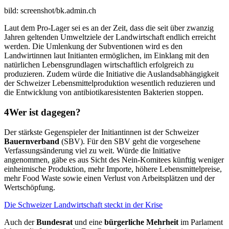
bild: screenshot/bk.admin.ch
Laut dem Pro-Lager sei es an der Zeit, dass die seit über zwanzig
Jahren geltenden Umweltziele der Landwirtschaft endlich erreicht
werden. Die Umlenkung der Subventionen wird es den
Landwirtinnen laut Initianten ermöglichen, im Einklang mit den
natürlichen Lebensgrundlagen wirtschaftlich erfolgreich zu
produzieren. Zudem würde die Initiative die Auslandsabhängigkeit
der Schweizer Lebensmittelproduktion wesentlich reduzieren und
die Entwicklung von antibiotikaresistenten Bakterien stoppen.
Wer ist dagegen?
Der stärkste Gegenspieler der Initiantinnen ist der Schweizer
Bauernverband
(SBV). Für den SBV geht die vorgesehene
Verfassungsänderung viel zu weit. Würde die Initiative
angenommen, gäbe es aus Sicht des Nein-Komitees künftig weniger
einheimische Produktion, mehr Importe, höhere Lebensmittelpreise,
mehr Food Waste sowie einen Verlust von Arbeitsplätzen und der
Wertschöpfung.
Die Schweizer Landwirtschaft steckt in der Krise
Auch der
Bundesrat
und eine
bürgerliche
Mehrheit
im Parlament