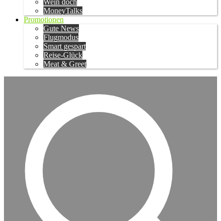
Wein doch
MoneyTalks
Promotionen
Gute News
Flugmodus
Smart gespart
Reise-Glück
Meat & Greet