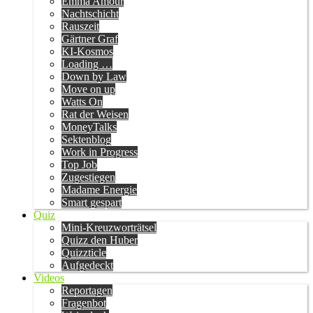
Emma Amour
Nachtschicht
Rauszeit
Gärtner Graf
KI-Kosmos
Loading …
Down by Law
Move on up
Watts On
Rat der Weisen
MoneyTalks
Sektenblog
Work in Progress
Top Job
Zugestiegen
Madame Energie
Smart gespart
Quiz
Mini-Kreuzworträtsel
Quizz den Huber
Quizzticle
Aufgedeckt
Videos
Reportagen
Fragenbot