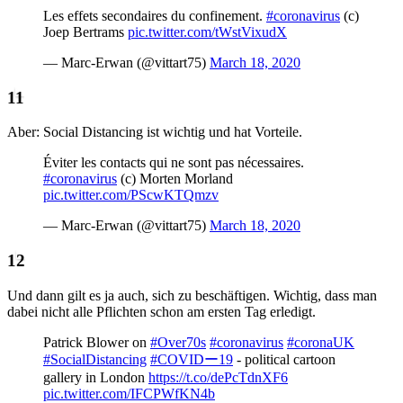
Les effets secondaires du confinement.
#coronavirus
(c)
Joep Bertrams
pic.twitter.com/tWstVixudX
— Marc-Erwan (@vittart75)
March 18, 2020
Aber: Social Distancing ist wichtig und hat Vorteile.
Éviter les contacts qui ne sont pas nécessaires.
#coronavirus
(c) Morten Morland
pic.twitter.com/PScwKTQmzv
— Marc-Erwan (@vittart75)
March 18, 2020
Und dann gilt es ja auch, sich zu beschäftigen. Wichtig, dass man
dabei nicht alle Pflichten schon am ersten Tag erledigt.
Patrick Blower on
#Over70s
#coronavirus
#coronaUK
#SocialDistancing
#COVIDー19
- political cartoon
gallery in London
https://t.co/dePcTdnXF6
pic.twitter.com/IFCPWfKN4b