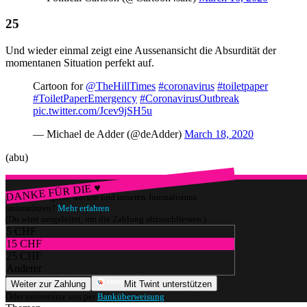
Und wieder einmal zeigt eine Aussenansicht die Absurdität der
momentanen Situation perfekt auf.
Cartoon for
@TheHillTimes
#coronavirus
#toiletpaper
#ToiletPaperEmergency
#CoronavirusOutbreak
pic.twitter.com/Jcev9jSH5u
— Michael de Adder (@deAdder)
March 18, 2020
(abu)
DANKE FÜR DIE ♥
Würdest du gerne watson und unseren Journalismus
unterstützen?
Mehr erfahren
(Du wirst umgeleitet, um die Zahlung abzuschliessen.)
5 CHF
15 CHF
25 CHF
Anderer
Weiter zur Zahlung
Mit Twint unterstützen
Oder unterstütze uns per
Banküberweisung
.