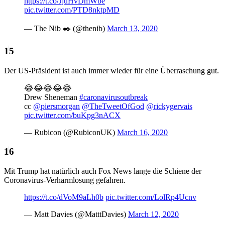
https://t.co/JjuHvDmWbe
pic.twitter.com/PTD8nktpMD
— The Nib ✒️ (@thenib)
March 13, 2020
Der US-Präsident ist auch immer wieder für eine Überraschung gut.
😂😂😂😂😂
Drew Sheneman
#caronavirusoutbreak
cc
@piersmorgan
@TheTweetOfGod
@rickygervais
pic.twitter.com/buKpg3nACX
— Rubicon (@RubiconUK)
March 16, 2020
Mit Trump hat natürlich auch Fox News lange die Schiene der
Coronavirus-Verharmlosung gefahren.
https://t.co/dVoM9aLh0b
pic.twitter.com/LolRp4Ucnv
— Matt Davies (@MatttDavies)
March 12, 2020