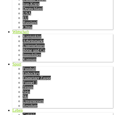
Iran-Krieg
Deutschland
USA
EU
Russland
China
Wirtschaft
Konjunktur
Arbeitsmarkt
Unternehmen
Börse und Co
Immobilien
Konsum
Sport
Fussball
Eishockey
Eismeister Zaugg
Formel 1
Tennis
Velo
Ski
Unvergessen
Resultate
Leben
Gefühle