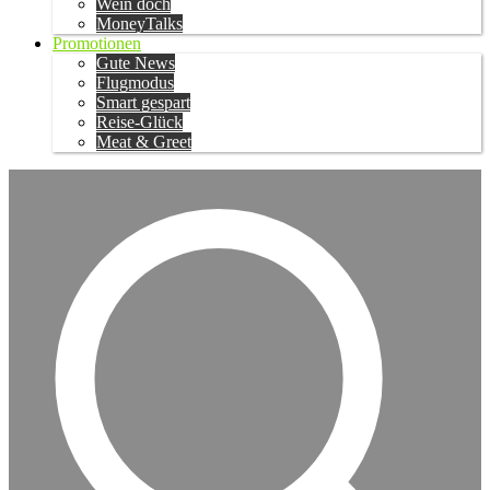
Wein doch
MoneyTalks
Promotionen
Gute News
Flugmodus
Smart gespart
Reise-Glück
Meat & Greet