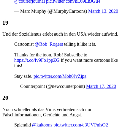
@courierjournal
pic.twitter.com/kL69EhJGu4
— Marc Murphy (@MurphyCartoons)
March 13, 2020
Und der Sozialismus erlebt auch in den USA wieder aufwind.
Cartoonist
@Rob_Rogers
telling it like it is.
Thanks for the toon, Rob! Subscribe to
https://t.co/Iv9Fo1ppZG
if you want more cartoons like
this!
Stay safe.
pic.twitter.com/Moh0JvZjpa
— Counterpoint (@newcounterpoint)
March 17, 2020
Noch schneller als das Virus verbreiten sich nur
Falschinformationen, Gerüchte und Angst.
Splendid
@kaltoons
pic.twitter.com/q3UVPnlsO2