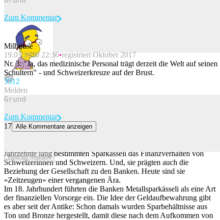
Zum Kommentar
Milhouse
19.03.2020 22:36
registriert Oktober 2017
Beitrag melden
Nr. 3: "Ja, das medizinische Personal trägt derzeit die Welt auf seinen
Schultern" - und Schweizerkreuze auf der Brust.
35
12
Melden
Zum Kommentar
17
Alle Kommentare anzeigen
Früher hatte nur die Bank den Schlüssel – die Geschichte der
Schweizer Sparkässeli
Jahrzehnte lang bestimmten Sparkässeli das Finanzverhalten von
Beitrag melden
Schweizerinnen und Schweizern. Und, sie prägten auch die
Beziehung der Gesellschaft zu den Banken. Heute sind sie
«Zeitzeugen» einer vergangenen Ära.
Im 18. Jahrhundert führten die Banken Metallsparkässeli als eine Art
der finanziellen Vorsorge ein. Die Idee der Geldaufbewahrung gibt
es aber seit der Antike: Schon damals wurden Sparbehältnisse aus
Ton und Bronze hergestellt, damit diese nach dem Aufkommen von