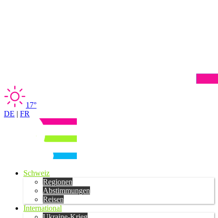
17°
DE
|
FR
Schweiz
Regionen
Abstimmungen
Reisen
International
Ukraine-Krieg