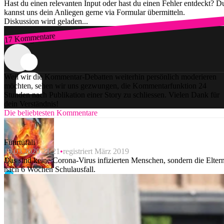
Hast du einen relevanten Input oder hast du einen Fehler entdeckt? D
kannst uns dein Anliegen gerne via Formular übermitteln.
Diskussion wird geladen...
17 Kommentare
Zum Login
Weil wir die Kommentar-Debatten weiterhin persönlich moderieren
möchten, sehen wir uns gezwungen, die Kommentarfunktion 24
Stunden nach Publikation einer Story zu schliessen. Vielen Dank für
dein Verständnis!
Die beliebtesten Kommentare
Füürtüfäli
19.03.2020 21:21
registriert März 2019
Das sind keine Corona-Virus infizierten Menschen, sondern die Elter
nach 6 Wochen Schulausfall.