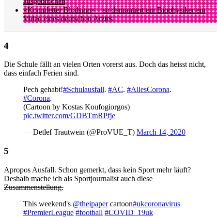
ausgebrochen
«Kompletter Blödsinn» – so demontiert ein Biophysiker ein
Video eines deutschen Arztes
Die Schule fällt an vielen Orten vorerst aus. Doch das heisst nicht,
dass einfach Ferien sind.
Pech gehabt!
#Schulausfall
.
#AC
.
#AllesCorona
.
#Corona
.
(Cartoon by Kostas Koufogiorgos)
pic.twitter.com/GDBTmRPfje
— Detlef Trautwein (@ProVUE_T)
March 14, 2020
Apropos Ausfall. Schon gemerkt, dass kein Sport mehr läuft?
Deshalb mache ich als Sportjournalist auch diese
Zusammenstellung.
This weekend's
@theipaper
cartoon
#ukcoronavirus
#PremierLeague
#football
#COVID_19uk