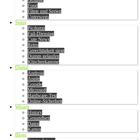
Food
Filme und Serien
Unterwegs
Spass
Picdump
Fail-Dienstag
Cute News
Retro
Gerechtigkeit siegt
Dumm gelaufen
Klischeekanone
Digital
Android
Apple
Google
Microsoft
Hardware-Test
Online-Sicherheit
Wissen
History
Gesundheit
Daten
Karten
Blogs