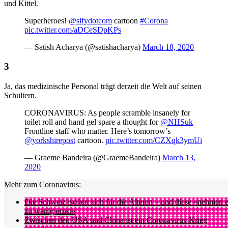
und Kittel.
Superheroes!
@sifydotcom
cartoon
#Corona
pic.twitter.com/aDCeSDpKPs
— Satish Acharya (@satishacharya)
March 18, 2020
Ja, das medizinische Personal trägt derzeit die Welt auf seinen
Schultern.
CORONAVIRUS: As people scramble insanely for
toilet roll and hand gel spare a thought for
@NHSuk
Frontline staff who matter. Here’s tomorrow’s
@yorkshirepost
cartoon.
pic.twitter.com/CZXqk3ymUi
— Graeme Bandeira (@GraemeBandeira)
March 13,
2020
Mehr zum Coronavirus:
Die Schweiz isoliert sich für die Älteren – und diese «nehmen 
zu wenig ernst»
Zwischen den USA und China ist ein Coronavirus-Krieg