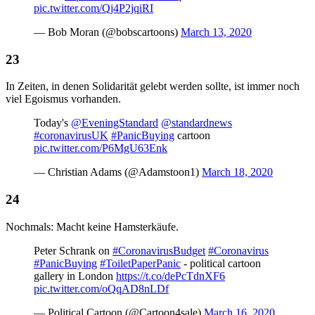
pic.twitter.com/Qj4P2jqiRI
— Bob Moran (@bobscartoons)
March 13, 2020
In Zeiten, in denen Solidarität gelebt werden sollte, ist immer noch
viel Egoismus vorhanden.
Today's
@EveningStandard
@standardnews
#coronavirusUK
#PanicBuying
cartoon
pic.twitter.com/P6MgU63Enk
— Christian Adams (@Adamstoon1)
March 18, 2020
Nochmals: Macht keine Hamsterkäufe.
Peter Schrank on
#CoronavirusBudget
#Coronavirus
#PanicBuying
#ToiletPaperPanic
- political cartoon
gallery in London
https://t.co/dePcTdnXF6
pic.twitter.com/oQqAD8nLDf
— Political Cartoon (@Cartoon4sale)
March 16, 2020