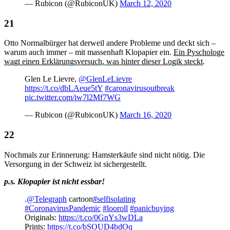
— Rubicon (@RubiconUK)
March 12, 2020
Otto Normalbürger hat derweil andere Probleme und deckt sich –
warum auch immer – mit massenhaft Klopapier ein.
Ein Pyschologe
wagt einen Erklärungsversuch, was hinter dieser Logik steckt
.
Glen Le Lievre,
@GlenLeLievre
https://t.co/dbLAeue5tY
#caronavirusoutbreak
pic.twitter.com/iw7l2Mf7WG
— Rubicon (@RubiconUK)
March 16, 2020
Nochmals zur Erinnerung: Hamsterkäufe sind nicht nötig. Die
Versorgung in der Schweiz ist sichergestellt.
p.s. Klopapier ist nicht essbar!
.
@Telegraph
cartoon
#selfisolating
#CoronavirusPandemic
#looroll
#panicbuying
Originals:
https://t.co/0GnYs3wDLa
Prints:
https://t.co/bSOUD4bdOq