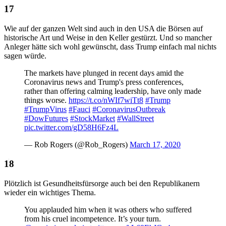
Wie auf der ganzen Welt sind auch in den USA die Börsen auf
historische Art und Weise in den Keller gestürzt. Und so mancher
Anleger hätte sich wohl gewünscht, dass Trump einfach mal nichts
sagen würde.
The markets have plunged in recent days amid the
Coronavirus news and Trump's press conferences,
rather than offering calming leadership, have only made
things worse.
https://t.co/nWIf7wiTt8
#Trump
#TrumpVirus
#Fauci
#CoronavirusOutbreak
#DowFutures
#StockMarket
#WallStreet
pic.twitter.com/gD58H6Fz4L
— Rob Rogers (@Rob_Rogers)
March 17, 2020
Plötzlich ist Gesundheitsfürsorge auch bei den Republikanern
wieder ein wichtiges Thema.
You applauded him when it was others who suffered
from his cruel incompetence. It’s your turn.