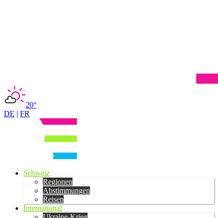
20°
DE
|
FR
Schweiz
Regionen
Abstimmungen
Reisen
International
Ukraine-Krieg