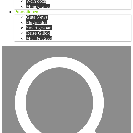
Wein doch
MoneyTalks
Promotionen
Gute News
Flugmodus
Smart gespart
Reise-Glück
Meat & Greet