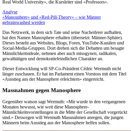
Real World University», die Kursleiter sind «Professors».
Analyse
«Manosphere» und «Red-Pill-Theory» – wie Männer
gebrainwashed werden
Das Netzwerk, in dem sich Tate und seine Nacheiferer aufhalten,
hat den Namen Manosphere erhalten (übersetzt: Männer-Sphäre).
Dieses besteht aus Websites, Blogs, Foren, YouTube-Kanälen und
Social-Media-Gruppen. Dort drehen sich die Debatten um besagte
Männlichkeitsideale, nehmen aber auch misogynen, radikalen,
gewalttätigen und demokratiefeindlichen Charakter an.
Dieser Entwicklung will SP-Co-Präsident Cédric Wermuth nicht
länger zuschauen. Er hat im Parlament einen Vorstoss mit dem Titel
«Ausstieg aus der Manosphere erleichtern» eingereicht.
Massnahmen gegen Manosphere
Gegenüber watson sagt Wermuth: «Mir wurde in den vergangenen
Monaten bewusst, wie weit diese Manosphere-
Männlichkeitsvorstellungen in die Mitte der Gesellschaft vorgerückt
sind.» Deswegen will Wermuth Massnahmen anregen, die jungen
Männern beim Ausstieg aus der Manosphere helfen sollen.