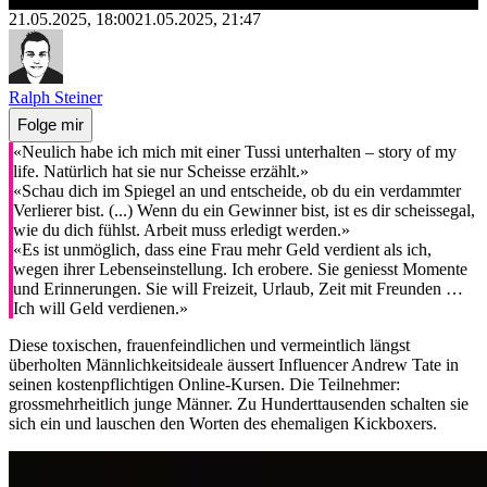
21.05.2025, 18:00
21.05.2025, 21:47
Ralph Steiner
Folge mir
«Neulich habe ich mich mit einer Tussi unterhalten – story of my
life. Natürlich hat sie nur Scheisse erzählt.»
«Schau dich im Spiegel an und entscheide, ob du ein verdammter
Verlierer bist. (...) Wenn du ein Gewinner bist, ist es dir scheissegal,
wie du dich fühlst. Arbeit muss erledigt werden.»
«Es ist unmöglich, dass eine Frau mehr Geld verdient als ich,
wegen ihrer Lebenseinstellung. Ich erobere. Sie geniesst Momente
und Erinnerungen. Sie will Freizeit, Urlaub, Zeit mit Freunden …
Ich will Geld verdienen.»
Diese toxischen, frauenfeindlichen und vermeintlich längst
überholten Männlichkeitsideale äussert Influencer Andrew Tate in
seinen kostenpflichtigen Online-Kursen. Die Teilnehmer:
grossmehrheitlich junge Männer. Zu Hunderttausenden schalten sie
sich ein und lauschen den Worten des ehemaligen Kickboxers.