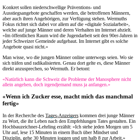
Konkret sollen niederschwellige Präventions- und
Ausstiegsangebote geschaffen werden, die betroffenen Männern,
aber auch ihren Angehörigen, zur Verfügung stehen. Wermuths
Fokus richtet sich dabei vor allem auf die «digitale Sozialarbeit»,
welche auf junge Männer und deren Verhalten im Internet abzielt.
«Im öffentlichen Raum wird die Jugendarbeit seit den 90er-Jahren in
jeder Schweizer Gemeinde aufgebaut. Im Internet gibt es solche
Angebote quasi nicht.»
Man wisse, wo die jungen Männer online unterwegs seien. Wo sie
sich träfen und radikalisierten. Genau dort gelte es, diese Männer
direkt anzusprechen, so Wermuth. Er betont:
«Natürlich kann die Schweiz die Probleme der Manosphere nicht
allein angehen, doch irgendjemand muss ja anfangen.»
«Wenn ich Zucker esse, macht mich das manchmal
fertig»
In der Recherche des
Tages-Anzeigers
kommen drei junge Männer
zu Wort, die ihr Leben nach den Empfehlungen Tates gestalten. Ein
Hochbauzeichner-Lehrling erzählt: «Ich stehe jeden Morgen um 5
Uhr auf, lese 15 Minuten in einem Buch über Mindset und
Disziplin, gehe 30 Minuten joggen und um halb 8 zur Arbeit.»