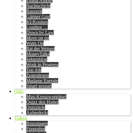
Emma Amour
Nachtschicht
Rauszeit
Gärtner Graf
KI-Kosmos
Loading …
Down by Law
Move on up
Watts On
Rat der Weisen
MoneyTalks
Sektenblog
Work in Progress
Top Job
Zugestiegen
Madame Energie
Smart gespart
Quiz
Mini-Kreuzworträtsel
Quizz den Huber
Quizzticle
Aufgedeckt
Videos
Reportagen
Fragenbot