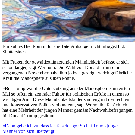
Ein kühles Bier kommt für die Tate-Anhänger nicht infrage.
Bild:
Shutterstock
Mit Fragen der gewaltlegitimierenden Männlichkeit befasse er sich
schon länger, sagt Wermuth. Die Wahl von Donald Trump im
vergangenen November habe ihm jedoch gezeigt, welch gefährliche
Kraft die Manosphere ausüben könne.
«Bei Trump war die Unterstützung aus der Manosphere zum ersten
Mal so offen ein zentraler Faktor für politischen Erfolg in einem so
wichtigen Amt. Diese Männlichkeitsbilder sind eng mit der rechten
und konservativen Politik verbunden», sagt Wermuth. Tatsächlich
hat eine Mehrheit der jungen Männer gemäss Nachwahlbefragungen
für Donald Trump gestimmt.
«Dann gebe ich zu, dass ich falsch lag»: So hat Trump junge
Männer von sich überzeugt