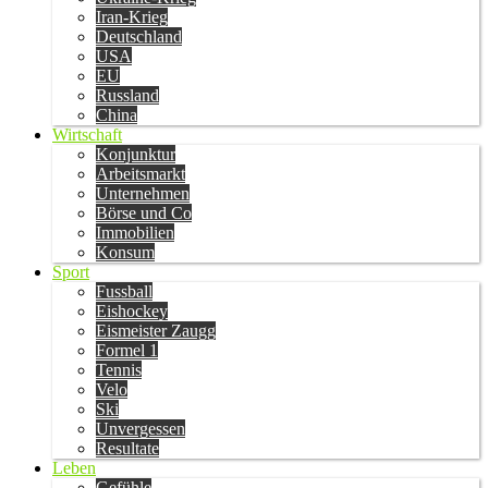
Iran-Krieg
Deutschland
USA
EU
Russland
China
Wirtschaft
Konjunktur
Arbeitsmarkt
Unternehmen
Börse und Co
Immobilien
Konsum
Sport
Fussball
Eishockey
Eismeister Zaugg
Formel 1
Tennis
Velo
Ski
Unvergessen
Resultate
Leben
Gefühle