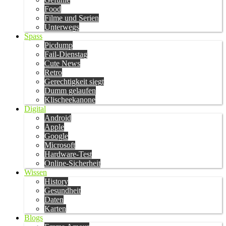
Food
Filme und Serien
Unterwegs
Spass
Picdump
Fail-Dienstag
Cute News
Retro
Gerechtigkeit siegt
Dumm gelaufen
Klischeekanone
Digital
Android
Apple
Google
Microsoft
Hardware-Test
Online-Sicherheit
Wissen
History
Gesundheit
Daten
Karten
Blogs