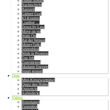
Emma Amour
Nachtschicht
Rauszeit
Gärtner Graf
KI-Kosmos
Loading …
Down by Law
Move on up
Watts On
Rat der Weisen
MoneyTalks
Sektenblog
Work in Progress
Top Job
Zugestiegen
Madame Energie
Smart gespart
Quiz
Mini-Kreuzworträtsel
Quizz den Huber
Quizzticle
Aufgedeckt
Videos
Reportagen
Fragenbot