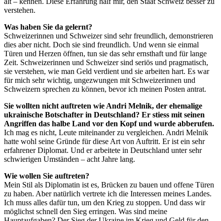
alt – kennen. Diese Erfahrung half mir, den Staat Schweiz besser zu
verstehen.
Was haben Sie da gelernt?
Schweizerinnen und Schweizer sind sehr freundlich, demonstrieren
dies aber nicht. Doch sie sind freundlich. Und wenn sie einmal
Türen und Herzen öffnen, tun sie das sehr ernsthaft und für lange
Zeit. Schweizerinnen und Schweizer sind seriös und pragmatisch,
sie verstehen, wie man Geld verdient und sie arbeiten hart. Es war
für mich sehr wichtig, ungezwungen mit Schweizerinnen und
Schweizern sprechen zu können, bevor ich meinen Posten antrat.
Sie wollten nicht auftreten wie Andri Melnik, der ehemalige
ukrainische Botschafter in Deutschland? Er stiess mit seinen
Angriffen das halbe Land vor den Kopf und wurde abberufen.
Ich mag es nicht, Leute miteinander zu vergleichen. Andri Melnik
hatte wohl seine Gründe für diese Art von Auftritt. Er ist ein sehr
erfahrener Diplomat. Und er arbeitete in Deutschland unter sehr
schwierigen Umständen – acht Jahre lang.
Wie wollen Sie auftreten?
Mein Stil als Diplomatin ist es, Brücken zu bauen und offene Türen
zu haben. Aber natürlich vertrete ich die Interessen meines Landes.
Ich muss alles dafür tun, um den Krieg zu stoppen. Und dass wir
möglichst schnell den Sieg erringen. Was sind meine
Hauptaufgaben? Der Sieg der Ukraine im Krieg und Geld für den