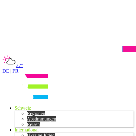
27°
DE
|
FR
Schweiz
Regionen
Abstimmungen
Reisen
International
Ukraine-Krieg