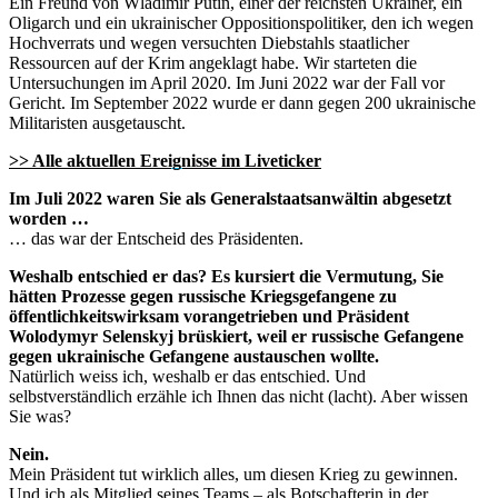
Ein Freund von Wladimir Putin, einer der reichsten Ukrainer, ein
Oligarch und ein ukrainischer Oppositionspolitiker, den ich wegen
Hochverrats und wegen versuchten Diebstahls staatlicher
Ressourcen auf der Krim angeklagt habe. Wir starteten die
Untersuchungen im April 2020. Im Juni 2022 war der Fall vor
Gericht. Im September 2022 wurde er dann gegen 200 ukrainische
Militaristen ausgetauscht.
>> Alle aktuellen Ereignisse im Liveticker
Im Juli 2022 waren Sie als Generalstaatsanwältin abgesetzt
worden …
… das war der Entscheid des Präsidenten.
Weshalb entschied er das? Es kursiert die Vermutung, Sie
hätten Prozesse gegen russische Kriegsgefangene zu
öffentlichkeitswirksam vorangetrieben und Präsident
Wolodymyr Selenskyj brüskiert, weil er russische Gefangene
gegen ukrainische Gefangene austauschen wollte.
Natürlich weiss ich, weshalb er das entschied. Und
selbstverständlich erzähle ich Ihnen das nicht (lacht). Aber wissen
Sie was?
Nein.
Mein Präsident tut wirklich alles, um diesen Krieg zu gewinnen.
Und ich als Mitglied seines Teams – als Botschafterin in der