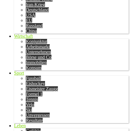
Iran-Krieg
Deutschland
USA
EU
Russland
China
Wirtschaft
Konjunktur
Arbeitsmarkt
Unternehmen
Börse und Co
Immobilien
Konsum
Sport
Fussball
Eishockey
Eismeister Zaugg
Formel 1
Tennis
Velo
Ski
Unvergessen
Resultate
Leben
Gefühle