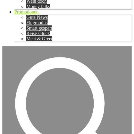
Wein doch
MoneyTalks
Promotionen
Gute News
Flugmodus
Smart gespart
Reise-Glück
Meat & Greet