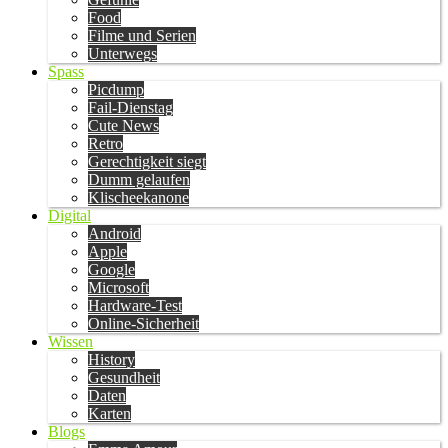
Food
Filme und Serien
Unterwegs
Spass
Picdump
Fail-Dienstag
Cute News
Retro
Gerechtigkeit siegt
Dumm gelaufen
Klischeekanone
Digital
Android
Apple
Google
Microsoft
Hardware-Test
Online-Sicherheit
Wissen
History
Gesundheit
Daten
Karten
Blogs