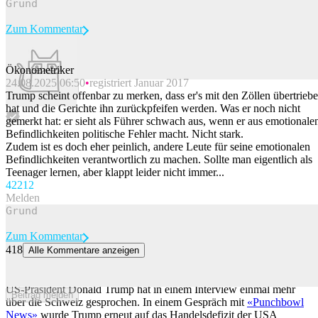
Zum Kommentar
Ökonometriker
24.08.2025 06:50
registriert Januar 2017
Beitrag melden
Trump scheint offenbar zu merken, dass er's mit den Zöllen übertrieb
hat und die Gerichte ihn zurückpfeifen werden. Was er noch nicht
gemerkt hat: er sieht als Führer schwach aus, wenn er aus emotionale
Befindlichkeiten politische Fehler macht. Nicht stark.
Zudem ist es doch eher peinlich, andere Leute für seine emotionalen
Befindlichkeiten verantwortlich zu machen. Sollte man eigentlich als
Teenager lernen, aber klappt leider nicht immer...
422
12
Melden
Zum Kommentar
418
Alle Kommentare anzeigen
Trump teilt gegen Schweiz aus: «Kann einen Strich machen und sie
ist kein Elite-Land mehr»
US-Präsident Donald Trump hat in einem Interview einmal mehr
Beitrag melden
über die Schweiz gesprochen. In einem Gespräch mit
«Punchbowl
News»
wurde Trump erneut auf das Handelsdefizit der USA