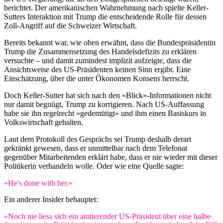
berichtet. Der amerikanischen Wahrnehmung nach spielte Keller-
Sutters Interaktion mit Trump die entscheidende Rolle für dessen
Zoll-Angriff auf die Schweizer Wirtschaft.
Bereits bekannt war, wie oben erwähnt, dass die Bundespräsidentin
Trump die Zusammensetzung des Handelsdefizits zu erklären
versuchte – und damit zumindest implizit aufzeigte, dass die
Ansichtsweise des US-Präsidenten keinen Sinn ergibt. Eine
Einschätzung, über die unter Ökonomen Konsens herrscht.
Doch Keller-Sutter hat sich nach den «Blick»-Informationen nicht
nur damit begnügt, Trump zu korrigieren. Nach US-Auffassung
habe sie ihn regelrecht «gedemütigt» und ihm einen Basiskurs in
Volkswirtschaft gehalten.
Laut dem Protokoll des Gesprächs sei Trump deshalb derart
gekränkt gewesen, dass er unmittelbar nach dem Telefonat
gegenüber Mitarbeitenden erklärt habe, dass er nie wieder mit dieser
Politikerin verhandeln wolle. Oder wie eine Quelle sagte:
«He's done with her.»
Ein anderer Insider behauptet:
«Noch nie liess sich ein amtierender US-Präsident über eine halbe