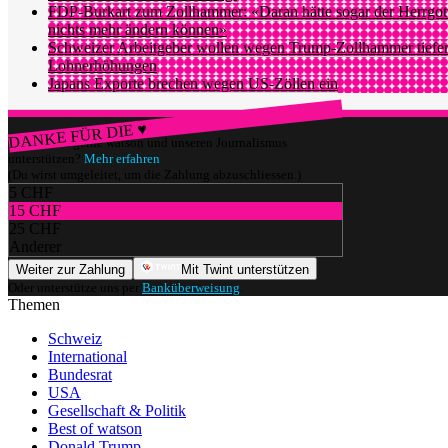
FDP-Burkart zum Zollhammer: «Daran hätte sogar der Herrgot
nichts mehr ändern können»
Schweizer Arbeitgeber wollen wegen Trump-Zollhammer tiefe
Lohnerhöhungen
Japans Exporte brechen wegen US-Zöllen ein
DANKE FÜR DIE ♥
Würdest du gerne watson und unseren Journalismus
unterstützen?
Mehr erfahren
(Du wirst umgeleitet, um die Zahlung abzuschliessen.)
5 CHF
15 CHF
25 CHF
Anderer
Weiter zur Zahlung
Mit Twint unterstützen
Oder unterstütze uns per
Banküberweisung
.
Themen
Schweiz
International
Bundesrat
USA
Gesellschaft & Politik
Best of watson
Donald Trump