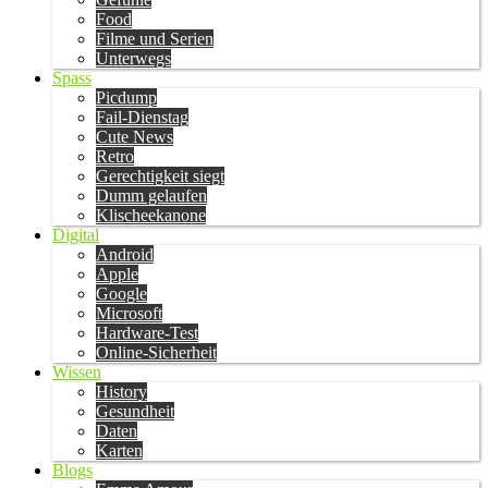
Food
Filme und Serien
Unterwegs
Spass
Picdump
Fail-Dienstag
Cute News
Retro
Gerechtigkeit siegt
Dumm gelaufen
Klischeekanone
Digital
Android
Apple
Google
Microsoft
Hardware-Test
Online-Sicherheit
Wissen
History
Gesundheit
Daten
Karten
Blogs