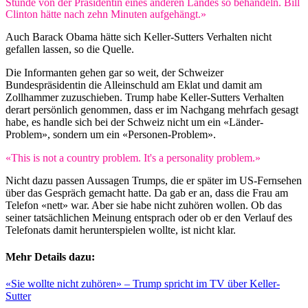
Stunde von der Präsidentin eines anderen Landes so behandeln. Bill
Clinton hätte nach zehn Minuten aufgehängt.»
Auch Barack Obama hätte sich Keller-Sutters Verhalten nicht
gefallen lassen, so die Quelle.
Die Informanten gehen gar so weit, der Schweizer
Bundespräsidentin die Alleinschuld am Eklat und damit am
Zollhammer zuzuschieben. Trump habe Keller-Sutters Verhalten
derart persönlich genommen, dass er im Nachgang mehrfach gesagt
habe, es handle sich bei der Schweiz nicht um ein «Länder-
Problem», sondern um ein «Personen-Problem».
«This is not a country problem. It's a personality problem.»
Nicht dazu passen Aussagen Trumps, die er später im US-Fernsehen
über das Gespräch gemacht hatte. Da gab er an, dass die Frau am
Telefon «nett» war. Aber sie habe nicht zuhören wollen. Ob das
seiner tatsächlichen Meinung entsprach oder ob er den Verlauf des
Telefonats damit herunterspielen wollte, ist nicht klar.
Mehr Details dazu:
«Sie wollte nicht zuhören» – Trump spricht im TV über Keller-
Sutter