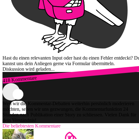
Hast du einen relevanten Input oder hast du einen Fehler entdeckt? D
kannst uns dein Anliegen gerne via Formular übermitteln.
Diskussion wird geladen...
418 Kommentare
Zum Login
Weil wir die Kommentar-Debatten weiterhin persönlich moderieren
möchten, sehen wir uns gezwungen, die Kommentarfunktion 24
Stunden nach Publikation einer Story zu schliessen. Vielen Dank für
dein Verständnis!
Die beliebtesten Kommentare