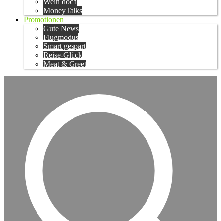
Wein doch
MoneyTalks
Promotionen
Gute News
Flugmodus
Smart gespart
Reise-Glück
Meat & Greet