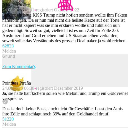
Aldous Huxley
24.08.2025 06:41
registriert Oktober 2022
Scheint als hätte KKS Trump nicht hofiert sondern wollte ihm Fakten
näherbringen. Da er nun mal nicht die hellste Kerze auf der Torte ist
hat er nicht kapiert was sie ihm erklären wollte und fühlt sich nun
gedemütigt. Soweit so gut, vielleicht ist es nun Zeit für Zölle 2.0.
Ausfuhrzoll auf Gold erheben und US Staatsanleihen verkaufen,
soweit sollte das Verständnis des grossen Dealmaker ja wohl reichen.
628
23
Melden
Zum Kommentar
Pointless Piraña
24.08.2025 06:38
registriert Dezember 2019
Beitrag melden
Ja, sie hätte halt kichern sollen wie Meloni und Trump ein Goldvrenel
verspreche.
Das ist doch keine Basis, auch nicht für Geschäfte. Lasst den Amis
ihre Zölle und schlagt noch 39% auf den Goldhandel drauf.
512
20
Melden