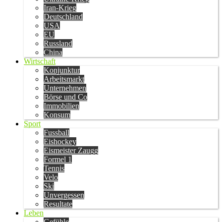
Iran-Krieg
Deutschland
USA
EU
Russland
China
Wirtschaft
Konjunktur
Arbeitsmarkt
Unternehmen
Börse und Co
Immobilien
Konsum
Sport
Fussball
Eishockey
Eismeister Zaugg
Formel 1
Tennis
Velo
Ski
Unvergessen
Resultate
Leben
Gefühle