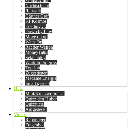
Emma Amour
Nachtschicht
Rauszeit
Gärtner Graf
KI-Kosmos
Loading …
Down by Law
Move on up
Watts On
Rat der Weisen
MoneyTalks
Sektenblog
Work in Progress
Top Job
Zugestiegen
Madame Energie
Smart gespart
Quiz
Mini-Kreuzworträtsel
Quizz den Huber
Quizzticle
Aufgedeckt
Videos
Reportagen
Fragenbot