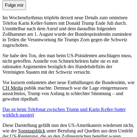
Folge mir
Im Wochenrhythmus tröpfeln derzeit neue Details zum ominösen
Telefon Karin Keller-Sutters mit Donald Trump Ende Juli durch.
Unmittelbar nach dem Anruf und dem daraufhin folgenden
Zollhammer am 1. August wurde der Bundespräsidentin zumindest
in Teilen die Verantwortung für Trumps Zorn gegen die Schweiz
zugeschoben.
Sie habe den Ton, den man beim US-Präsidenten anschlagen muss,
nicht getroffen. Anstelle von Schmeicheleien habe sie es mit
rationalen Argumenten bezüglich des Handelsdefizits der
Vereinigten Staaten mit der Schweiz versucht.
Vor kurzem entlasteten aber neue Enthüllungen die Bundesrätin, wie
CH Media
publik machte. Demnach war die Lage einigermassen
aussichtslos, Trump von Anfang in schlechter Stimmung – und
gewohnt rüpelhaft.
Das ist beim Telefonat zwischen Trump und Karin Keller-Sutter
wirklich passiert
Diese Darstellung gefällt nun den US-Amerikanern wiederum nicht,
wie der
Sonntagsblick
unter Berufung auf Quellen aus dem Umfeld
der US-Regierung, die an den Zollgesprächen beteiligt waren,