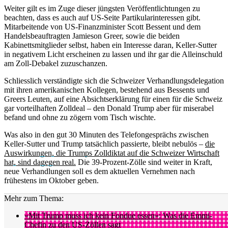
Weiter gilt es im Zuge dieser jüngsten Veröffentlichtungen zu
beachten, dass es auch auf US-Seite Partikularinteressen gibt.
Mitarbeitende von US-Finanzminister Scott Bessent und dem
Handelsbeauftragten Jamieson Greer, sowie die beiden
Kabinettsmitglieder selbst, haben ein Interesse daran, Keller-Sutter
in negativem Licht erscheinen zu lassen und ihr gar die Alleinschuld
am Zoll-Debakel zuzuschanzen.
Schliesslich verständigte sich die Schweizer Verhandlungsdelegation
mit ihren amerikanischen Kollegen, bestehend aus Bessents und
Greers Leuten, auf eine Absichtserklärung für einen für die Schweiz
gar vorteilhaften Zolldeal – den Donald Trump aber für miserabel
befand und ohne zu zögern vom Tisch wischte.
Was also in den gut 30 Minuten des Telefongesprächs zwischen
Keller-Sutter und Trump tatsächlich passierte, bleibt nebulös –
die
Auswirkungen, die Trumps Zolldiktat auf die Schweizer Wirtschaft
hat, sind dagegen real.
Die 39-Prozent-Zölle sind weiter in Kraft,
neue Verhandlungen soll es dem aktuellen Vernehmen nach
frühestens im Oktober geben.
Mehr zum Thema:
«Mit Trump muss ich kein Fondue essen»: Was die Emmi-
Chefin zu den US-Zöllen sagt