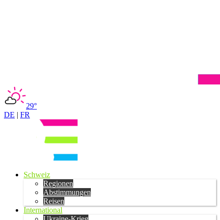
29°
DE
|
FR
Schweiz
Regionen
Abstimmungen
Reisen
International
Ukraine-Krieg