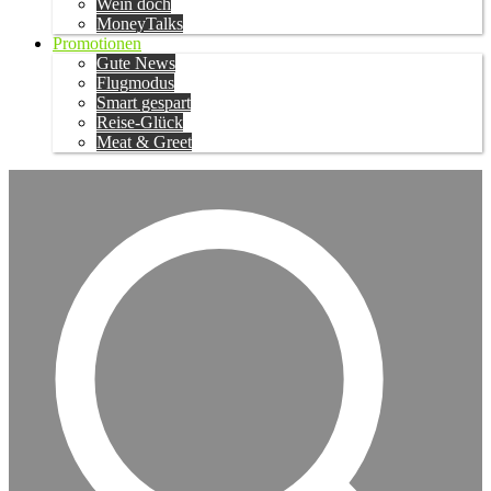
Wein doch
MoneyTalks
Promotionen
Gute News
Flugmodus
Smart gespart
Reise-Glück
Meat & Greet