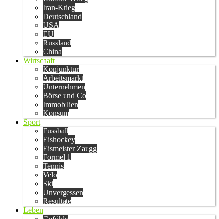
Iran-Krieg
Deutschland
USA
EU
Russland
China
Wirtschaft
Konjunktur
Arbeitsmarkt
Unternehmen
Börse und Co
Immobilien
Konsum
Sport
Fussball
Eishockey
Eismeister Zaugg
Formel 1
Tennis
Velo
Ski
Unvergessen
Resultate
Leben
Gefühle