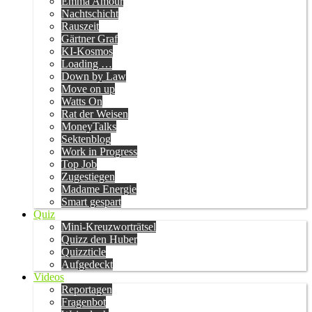
Emma Amour
Nachtschicht
Rauszeit
Gärtner Graf
KI-Kosmos
Loading …
Down by Law
Move on up
Watts On
Rat der Weisen
MoneyTalks
Sektenblog
Work in Progress
Top Job
Zugestiegen
Madame Energie
Smart gespart
Quiz
Mini-Kreuzworträtsel
Quizz den Huber
Quizzticle
Aufgedeckt
Videos
Reportagen
Fragenbot