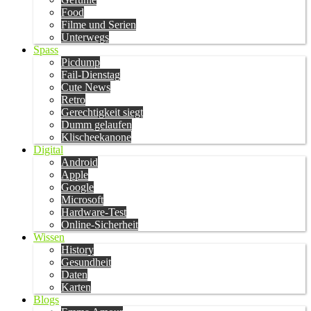
Food
Filme und Serien
Unterwegs
Spass
Picdump
Fail-Dienstag
Cute News
Retro
Gerechtigkeit siegt
Dumm gelaufen
Klischeekanone
Digital
Android
Apple
Google
Microsoft
Hardware-Test
Online-Sicherheit
Wissen
History
Gesundheit
Daten
Karten
Blogs