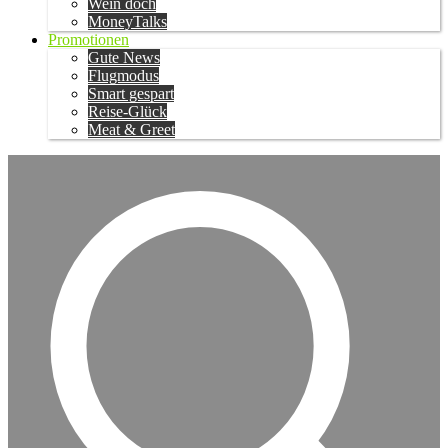
Wein doch
MoneyTalks
Promotionen
Gute News
Flugmodus
Smart gespart
Reise-Glück
Meat & Greet