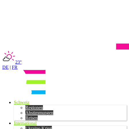
23°
DE
|
FR
Schweiz
Regionen
Abstimmungen
Reisen
International
Ukraine-Krieg