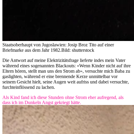
Staatsoberhaupt von Jugoslawien: Josip Broz Tito auf einer
Briefmarke aus dem Jahr 1982.
Bild: shutterstock
Die Antwort auf meine Elektrizitätsfrage lieferte indes mein Vater
während eines sogenannten Blackouts: «Wenn Kinder nicht auf ihre
Eltern hören, stellt man uns den Strom ab», versuchte mich Baba zu
gaslighten, während er eine brennende Kerze unmittelbar vor
seinem Gesicht hielt, seine Augen weit aufriss und dabei versuchte,
furchteinflössend zu lachen.
Als Kind fand ich diese Stunden ohne Strom eher aufregend, als
dass ich im Dunkeln Angst gekriegt hätte.